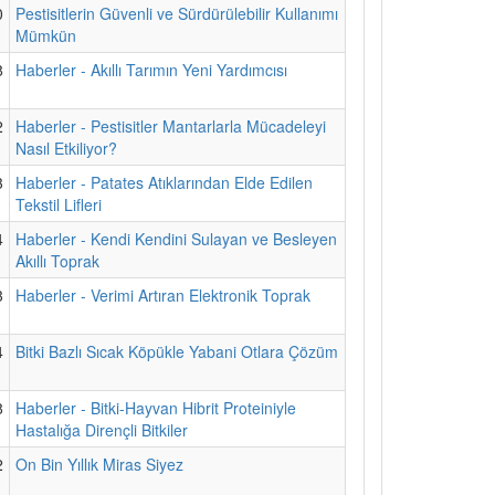
0
Pestisitlerin Güvenli ve Sürdürülebilir Kullanımı
Mümkün
8
Haberler - Akıllı Tarımın Yeni Yardımcısı
2
Haberler - Pestisitler Mantarlarla Mücadeleyi
Nasıl Etkiliyor?
3
Haberler - Patates Atıklarından Elde Edilen
Tekstil Lifleri
4
Haberler - Kendi Kendini Sulayan ve Besleyen
Akıllı Toprak
3
Haberler - Verimi Artıran Elektronik Toprak
4
Bitki Bazlı Sıcak Köpükle Yabani Otlara Çözüm
8
Haberler - Bitki-Hayvan Hibrit Proteiniyle
Hastalığa Dirençli Bitkiler
2
On Bin Yıllık Miras Siyez