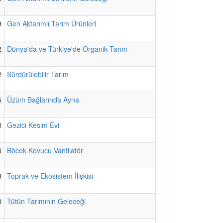
9
Gen Aktarımlı Tarım Ürünleri
2
Dünya'da ve Türkiye'de Organik Tarım
2
Sürdürülebilir Tarım
5
Üzüm Bağlarında Ayna
8
Gezici Kesim Evi
3
Böcek Kovucu Vantilatör
3
Toprak ve Ekosistem İlişkisi
8
Tütün Tarımının Geleceği