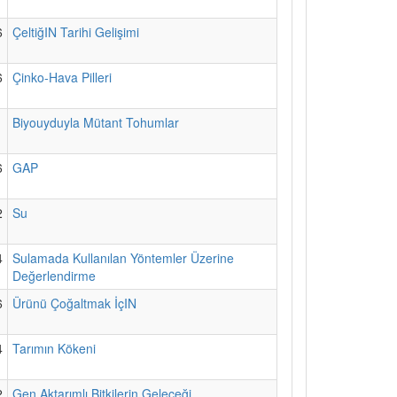
6
ÇeltiğIN Tarihi Gelişimi
6
Çinko-Hava Pilleri
1
Biyouyduyla Mütant Tohumlar
6
GAP
2
Su
4
Sulamada Kullanılan Yöntemler Üzerine
Değerlendirme
6
Ürünü Çoğaltmak İçIN
4
Tarımın Kökeni
2
Gen Aktarımlı Bitkilerin Geleceği