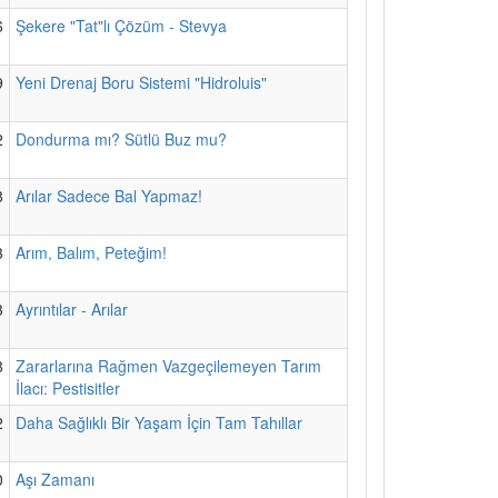
6
Şekere "Tat"lı Çözüm - Stevya
9
Yeni Drenaj Boru Sistemi "Hidroluis"
2
Dondurma mı? Sütlü Buz mu?
8
Arılar Sadece Bal Yapmaz!
3
Arım, Balım, Peteğim!
3
Ayrıntılar - Arılar
8
Zararlarına Rağmen Vazgeçilemeyen Tarım
İlacı: Pestisitler
2
Daha Sağlıklı Bir Yaşam İçin Tam Tahıllar
0
Aşı Zamanı