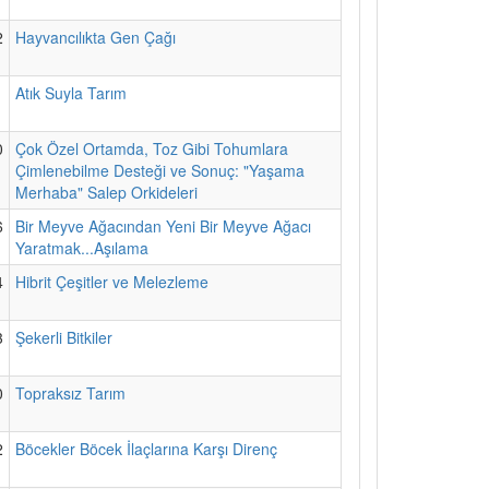
2
Hayvancılıkta Gen Çağı
1
Atık Suyla Tarım
0
Çok Özel Ortamda, Toz Gibi Tohumlara
Çimlenebilme Desteği ve Sonuç: "Yaşama
Merhaba" Salep Orkideleri
6
Bir Meyve Ağacından Yeni Bir Meyve Ağacı
Yaratmak...Aşılama
4
Hibrit Çeşitler ve Melezleme
3
Şekerli Bitkiler
0
Topraksız Tarım
2
Böcekler Böcek İlaçlarına Karşı Direnç