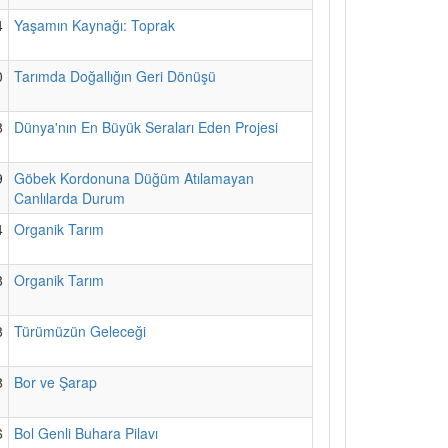
4
Yaşamın Kaynağı: Toprak
0
Tarımda Doğallığın Geri Dönüşü
8
Dünya'nın En Büyük Seraları Eden Projesi
9
Göbek Kordonuna Düğüm Atılamayan
Canlılarda Durum
4
Organik Tarım
8
Organik Tarım
8
Türümüzün Geleceği
8
Bor ve Şarap
6
Bol Genli Buhara Pilavı