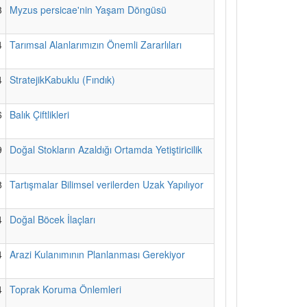
3
Myzus persicae'nin Yaşam Döngüsü
4
Tarımsal Alanlarımızın Önemli Zararlıları
4
StratejikKabuklu (Fındık)
6
Balık Çiftlikleri
9
Doğal Stokların Azaldığı Ortamda Yetiştiricilik
8
Tartışmalar Bilimsel verilerden Uzak Yapılıyor
4
Doğal Böcek İlaçları
4
Arazi Kulanımının Planlanması Gerekiyor
4
Toprak Koruma Önlemleri