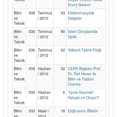
Enerji Sistemi
Bilim
536
Temmuz
33
Elektromanyetik
ve
/ 2012
Dalgalar
Teknik
Bilim
536
Temmuz
90
İslam Dünyasında
ve
/ 2012
Optik
Teknik
Bilim
536
Temmuz
62
Yelkenli Tekne Fiziği
ve
/ 2012
Teknik
Bilim
535
Haziran
32
CERN Başkanı Prof.
ve
/ 2012
Dr. Rolf Heuer ile
Teknik
Bilim ve Toplum
Üzerine
Bilim
535
Haziran
6
"Işınla Geçmek"
ve
/ 2012
Gerçek mi Oluyor?
Teknik
Bilim
533
Nisan /
18
Doğrusunu Bilelim
ve
2012