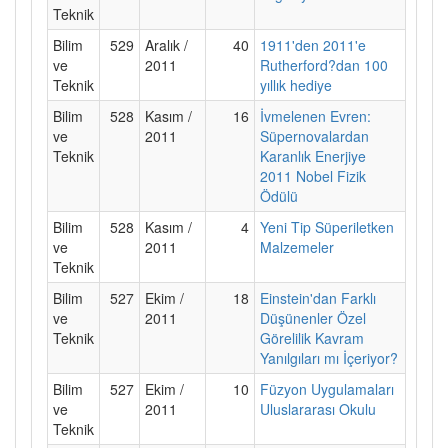
Teknik
Bilim
529
Aralık /
40
1911'den 2011'e
ve
2011
Rutherford?dan 100
Teknik
yıllık hediye
Bilim
528
Kasım /
16
İvmelenen Evren:
ve
2011
Süpernovalardan
Teknik
Karanlık Enerjiye
2011 Nobel Fizik
Ödülü
Bilim
528
Kasım /
4
Yeni Tip Süperiletken
ve
2011
Malzemeler
Teknik
Bilim
527
Ekim /
18
Einstein'dan Farklı
ve
2011
Düşünenler Özel
Teknik
Görelilik Kavram
Yanılgıları mı İçeriyor?
Bilim
527
Ekim /
10
Füzyon Uygulamaları
ve
2011
Uluslararası Okulu
Teknik