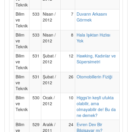
Teknik
Bilim
533
Nisan /
7
Duvarın Arkasını
ve
2012
Görmek
Teknik
Bilim
533
Nisan /
8
Hala Işıktan Hızlısı
ve
2012
Yok
Teknik
Bilim
531
Şubat /
12
Hawking, Kadınlar ve
ve
2012
Süpersimetri
Teknik
Bilim
531
Şubat /
26
Otomobillerin Fiziği
ve
2012
Teknik
Bilim
530
Ocak /
10
Higgs'in keşfi ufukta
ve
2012
olabilir, ama
Teknik
olmayabilir de! Bu da
ne demek?
Bilim
529
Aralık /
24
Evren Dev Bir
ve
2011
Bilgisayar mı?