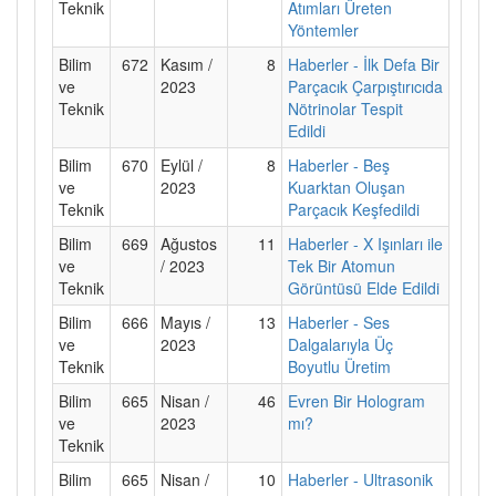
Teknik
Atımları Üreten
Yöntemler
Bilim
672
Kasım /
8
Haberler - İlk Defa Bir
ve
2023
Parçacık Çarpıştırıcıda
Teknik
Nötrinolar Tespit
Edildi
Bilim
670
Eylül /
8
Haberler - Beş
ve
2023
Kuarktan Oluşan
Teknik
Parçacık Keşfedildi
Bilim
669
Ağustos
11
Haberler - X Işınları ile
ve
/ 2023
Tek Bir Atomun
Teknik
Görüntüsü Elde Edildi
Bilim
666
Mayıs /
13
Haberler - Ses
ve
2023
Dalgalarıyla Üç
Teknik
Boyutlu Üretim
Bilim
665
Nisan /
46
Evren Bir Hologram
ve
2023
mı?
Teknik
Bilim
665
Nisan /
10
Haberler - Ultrasonik