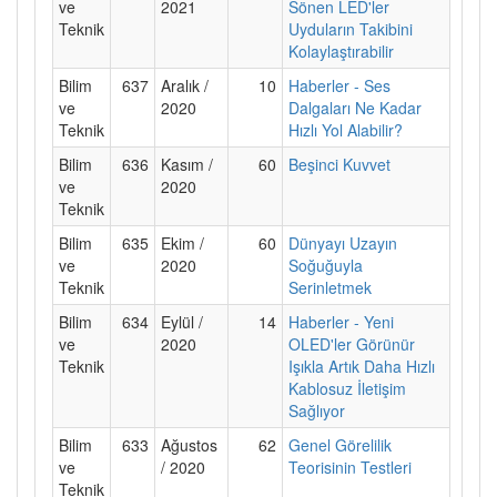
ve
2021
Sönen LED'ler
Teknik
Uyduların Takibini
Kolaylaştırabilir
Bilim
637
Aralık /
10
Haberler - Ses
ve
2020
Dalgaları Ne Kadar
Teknik
Hızlı Yol Alabilir?
Bilim
636
Kasım /
60
Beşinci Kuvvet
ve
2020
Teknik
Bilim
635
Ekim /
60
Dünyayı Uzayın
ve
2020
Soğuğuyla
Teknik
Serinletmek
Bilim
634
Eylül /
14
Haberler - Yeni
ve
2020
OLED'ler Görünür
Teknik
Işıkla Artık Daha Hızlı
Kablosuz İletişim
Sağlıyor
Bilim
633
Ağustos
62
Genel Görelilik
ve
/ 2020
Teorisinin Testleri
Teknik