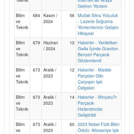
Getiren Yöntem
Bilim
684
Kasım /
56
Mutlak Sıfıra Yolculuk
ve
2024
- Lazerle Soğutma
Teknik
Yöntemlerinin Gelişim
Hikayesi
Bilim
679
Haziran
12
Haberler - Yarıiletken
ve
/ 2024
GaAs İçinde Graviton
Teknik
Benzeri Parçacık
Gözlemlendi
Bilim
673
Aralık /
12
Haberler - Madde
ve
2023
Parçaları Gibi
Teknik
Çarpışan Işık
Dalgaları
Bilim
673
Aralık /
14
Haberler - Minyatu?r
ve
2023
Parçacık
Teknik
Hızlandırıcılar
Geliştirildi
Bilim
673
Aralık /
60
2023 Nobel Fizik Bilim
ve
2023
Ödülü: Attosaniye Işık