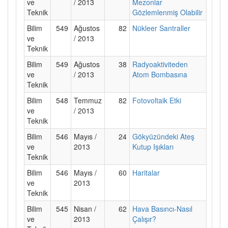
ve
/ 2013
Mezonlar
Teknik
Gözlemlenmiş Olabilir
Bilim
549
Ağustos
82
Nükleer Santraller
ve
/ 2013
Teknik
Bilim
549
Ağustos
38
Radyoaktiviteden
ve
/ 2013
Atom Bombasına
Teknik
Bilim
548
Temmuz
82
Fotovoltaik Etki
ve
/ 2013
Teknik
Bilim
546
Mayıs /
24
Gökyüzündeki Ateş
ve
2013
Kutup Işıkları
Teknik
Bilim
546
Mayıs /
60
Haritalar
ve
2013
Teknik
Bilim
545
Nisan /
62
Hava Basıncı-Nasıl
ve
2013
Çalışır?