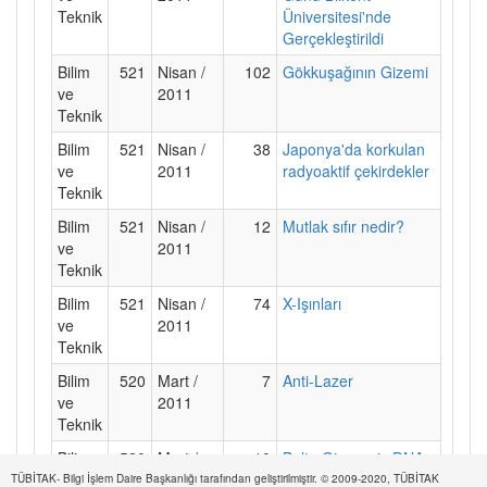
Teknik
Üniversitesi'nde
Gerçekleştirildi
Bilim
521
Nisan /
102
Gökkuşağının Gizemi
ve
2011
Teknik
Bilim
521
Nisan /
38
Japonya'da korkulan
ve
2011
radyoaktif çekirdekler
Teknik
Bilim
521
Nisan /
12
Mutlak sıfır nedir?
ve
2011
Teknik
Bilim
521
Nisan /
74
X-Işınları
ve
2011
Teknik
Bilim
520
Mart /
7
Anti-Lazer
ve
2011
Teknik
Bilim
520
Mart /
10
Balta Girmemiş DNA
ve
2011
Ormanında
TÜBİTAK- Bilgi İşlem Daire Başkanlığı tarafından geliştirilmiştir. © 2009-2020, TÜBİTAK