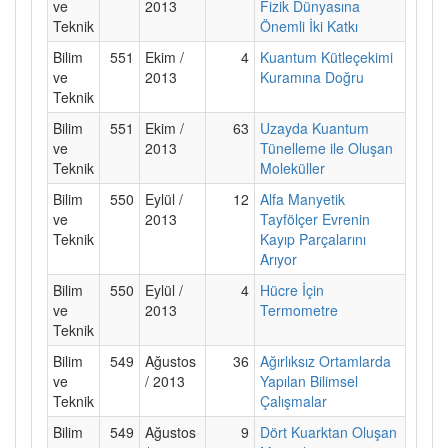
ve
2013
Fizik Dünyasına
Teknik
Önemli İki Katkı
Bilim
551
Ekim /
4
Kuantum Kütleçekimi
ve
2013
Kuramına Doğru
Teknik
Bilim
551
Ekim /
63
Uzayda Kuantum
ve
2013
Tünelleme ile Oluşan
Teknik
Moleküller
Bilim
550
Eylül /
12
Alfa Manyetik
ve
2013
Tayfölçer Evrenin
Teknik
Kayıp Parçalarını
Arıyor
Bilim
550
Eylül /
4
Hücre İçin
ve
2013
Termometre
Teknik
Bilim
549
Ağustos
36
Ağırlıksız Ortamlarda
ve
/ 2013
Yapılan Bilimsel
Teknik
Çalışmalar
Bilim
549
Ağustos
9
Dört Kuarktan Oluşan