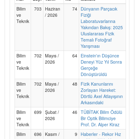
Bilim
703
Haziran
74
Dünyanın Parçacık
ve
/ 2026
Fiziği
Teknik
Laboratuvarlarına
Yakından Bakış: 2025
Uluslararası Fizik
Temalı Fotoğraf
Yarışması
Bilim
702
Mayıs /
64
Einstein'ın Düşünce
ve
2026
Deneyi Yüz Yıl Sonra
Teknik
Gerçeğe
Dönüştürüldü
Bilim
702
Mayıs /
48
Fizik Kanunlarını
ve
2026
Zorlayan Hareket:
Teknik
Dörtlü Axel Atlayışının
Arkasındaki
Bilim
699
Şubat /
46
TÜBİTAK Bilim Ödülü
ve
2026
Bir Optik Bilimciye
Teknik
Prof. Dr. Alper Kiraz
Bilim
696
Kasım /
9
Haberler - Rekor Hız