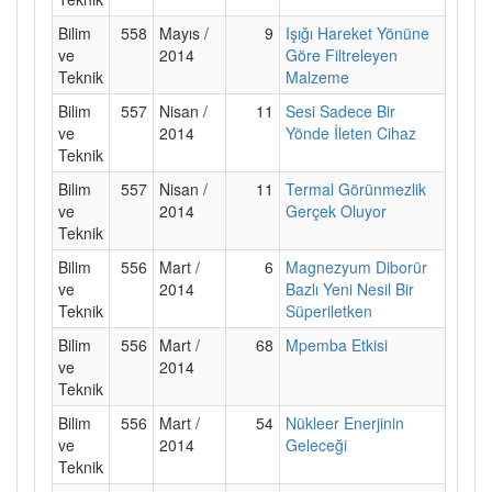
Bilim
558
Mayıs /
9
Işığı Hareket Yönüne
ve
2014
Göre Filtreleyen
Teknik
Malzeme
Bilim
557
Nisan /
11
Sesi Sadece Bir
ve
2014
Yönde İleten Cihaz
Teknik
Bilim
557
Nisan /
11
Termal Görünmezlik
ve
2014
Gerçek Oluyor
Teknik
Bilim
556
Mart /
6
Magnezyum Diborür
ve
2014
Bazlı Yeni Nesil Bir
Teknik
Süperiletken
Bilim
556
Mart /
68
Mpemba Etkisi
ve
2014
Teknik
Bilim
556
Mart /
54
Nükleer Enerjinin
ve
2014
Geleceği
Teknik