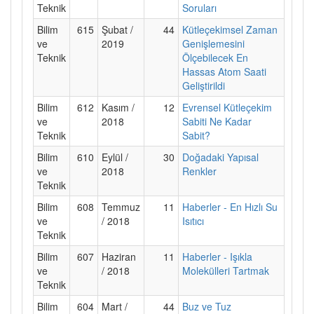
Teknik
Soruları
Bilim
615
Şubat /
44
Kütleçekimsel Zaman
ve
2019
Genişlemesini
Teknik
Ölçebilecek En
Hassas Atom Saati
Geliştirildi
Bilim
612
Kasım /
12
Evrensel Kütleçekim
ve
2018
Sabiti Ne Kadar
Teknik
Sabit?
Bilim
610
Eylül /
30
Doğadaki Yapısal
ve
2018
Renkler
Teknik
Bilim
608
Temmuz
11
Haberler - En Hızlı Su
ve
/ 2018
Isıtıcı
Teknik
Bilim
607
Haziran
11
Haberler - Işıkla
ve
/ 2018
Molekülleri Tartmak
Teknik
Bilim
604
Mart /
44
Buz ve Tuz