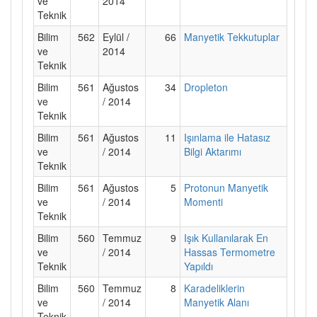
ve
2014
Teknik
Bilim
562
Eylül /
66
Manyetik Tekkutuplar
ve
2014
Teknik
Bilim
561
Ağustos
34
Dropleton
ve
/ 2014
Teknik
Bilim
561
Ağustos
11
Işınlama ile Hatasız
ve
/ 2014
Bilgi Aktarımı
Teknik
Bilim
561
Ağustos
5
Protonun Manyetik
ve
/ 2014
Momenti
Teknik
Bilim
560
Temmuz
9
Işık Kullanılarak En
ve
/ 2014
Hassas Termometre
Teknik
Yapıldı
Bilim
560
Temmuz
8
Karadeliklerin
ve
/ 2014
Manyetik Alanı
Teknik