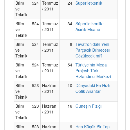
Bilim
524
Temmuz
24
Süperiletkenlik
ve
/ 2011
Teknik
Bilim
524
Temmuz
34
Süperiletkenlik :
ve
/ 2011
Asırlık Efsane
Teknik
Bilim
524
Temmuz
8
Tevatron'daki Yeni
ve
/ 2011
Parçacık Bilmecesi
Teknik
Çözülecek mi?
Bilim
524
Temmuz
54
Türkiye'nin Mega
ve
/ 2011
Projesi: Türk
Teknik
Hızlandırıcı Merkezi
Bilim
523
Haziran
10
Dünyadaki En Hızlı
ve
/ 2011
Optik Anahtar
Teknik
Bilim
523
Haziran
16
Güneşin Fiziği
ve
/ 2011
Teknik
Bilim
523
Haziran
9
Hep Küçük Bir Top