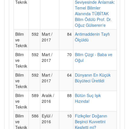
Teknik
Seviyesinde Anlamak:
Temel Bilimler
Alanında TÜBİTAK
Bilim Ödülü Prof. Dr.
Oğuz Gülseren'e
Bilim
592
Mart /
84
Antimaddenin Tayfı
ve
2017
Ölçüldü
Teknik
Bilim
592
Mart /
70
Bilim Çizgi - Baba ve
ve
2017
Oğul
Teknik
Bilim
592
Mart /
64
Dünyanın En Küçük
ve
2017
Büyüteci Üretildi
Teknik
Bilim
589
Aralık /
88
Bütün Suç Işık
ve
2016
Hızında!
Teknik
Bilim
586
Eylül /
10
Fizikçiler Doğanın
ve
2016
Beşinci Kuvvetini
Teknik
Keşfetti mi?