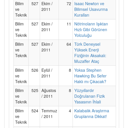
Bilim
527
Ekim /
72
Isaac Newton ve
ve
2011
Bilimsel Usavurma
Teknik
Kuralları
Bilim
527
Ekim /
11
Nötrinoların Işıktan
ve
2011
Hızlı Gibi Görünen
Teknik
Yolculuğu
Bilim
527
Ekim /
64
Türk Deneysel
ve
2011
Yüksek Enerji
Teknik
Fiziğinin Aksakalı:
Muzaffer Ataç
Bilim
526
Eylül /
8
Yoksa Stephen
ve
2011
Hawking Bu Sefer
Teknik
Haklı mı Çıkacak?
Bilim
525
Ağustos
8
Yüzyıllardır
ve
/ 2011
Doğrulanan Fizik
Teknik
Yasasının İhlali
Bilim
524
Temmuz
4
Kalabalık Araştırma
ve
/ 2011
Gruplarına Dikkat!
Teknik