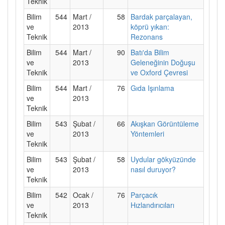
Teknik
Bilim
544
Mart /
58
Bardak parçalayan,
ve
2013
köprü yıkan:
Teknik
Rezonans
Bilim
544
Mart /
90
Batı'da Bilim
ve
2013
Geleneğinin Doğuşu
Teknik
ve Oxford Çevresi
Bilim
544
Mart /
76
Gıda Işınlama
ve
2013
Teknik
Bilim
543
Şubat /
66
Akışkan Görüntüleme
ve
2013
Yöntemleri
Teknik
Bilim
543
Şubat /
58
Uydular gökyüzünde
ve
2013
nasıl duruyor?
Teknik
Bilim
542
Ocak /
76
Parçacık
ve
2013
Hızlandırıcıları
Teknik