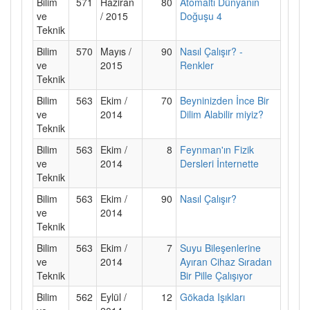
Bilim
571
Haziran
80
Atomaltı Dünyanın
ve
/ 2015
Doğuşu 4
Teknik
Bilim
570
Mayıs /
90
Nasıl Çalışır? -
ve
2015
Renkler
Teknik
Bilim
563
Ekim /
70
Beyninizden İnce Bir
ve
2014
Dilim Alabilir miyiz?
Teknik
Bilim
563
Ekim /
8
Feynman'ın Fizik
ve
2014
Dersleri İnternette
Teknik
Bilim
563
Ekim /
90
Nasıl Çalışır?
ve
2014
Teknik
Bilim
563
Ekim /
7
Suyu Bileşenlerine
ve
2014
Ayıran Cihaz Sıradan
Teknik
Bir Pille Çalışıyor
Bilim
562
Eylül /
12
Gökada Işıkları