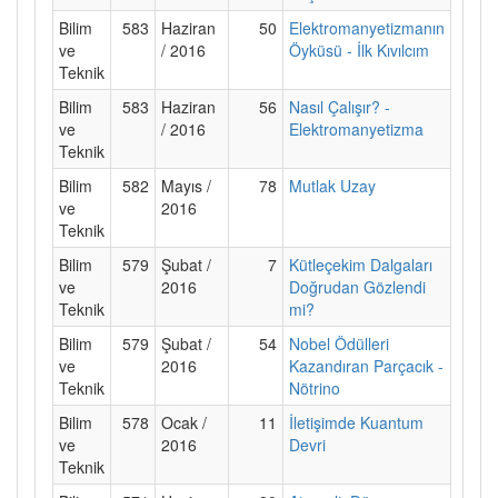
Bilim
583
Haziran
50
Elektromanyetizmanın
ve
/ 2016
Öyküsü - İlk Kıvılcım
Teknik
Bilim
583
Haziran
56
Nasıl Çalışır? -
ve
/ 2016
Elektromanyetizma
Teknik
Bilim
582
Mayıs /
78
Mutlak Uzay
ve
2016
Teknik
Bilim
579
Şubat /
7
Kütleçekim Dalgaları
ve
2016
Doğrudan Gözlendi
Teknik
mi?
Bilim
579
Şubat /
54
Nobel Ödülleri
ve
2016
Kazandıran Parçacık -
Teknik
Nötrino
Bilim
578
Ocak /
11
İletişimde Kuantum
ve
2016
Devri
Teknik