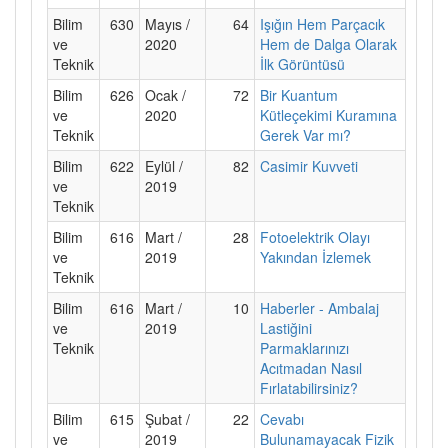
Bilim
630
Mayıs /
64
Işığın Hem Parçacık
ve
2020
Hem de Dalga Olarak
Teknik
İlk Görüntüsü
Bilim
626
Ocak /
72
Bir Kuantum
ve
2020
Kütleçekimi Kuramına
Teknik
Gerek Var mı?
Bilim
622
Eylül /
82
Casimir Kuvveti
ve
2019
Teknik
Bilim
616
Mart /
28
Fotoelektrik Olayı
ve
2019
Yakından İzlemek
Teknik
Bilim
616
Mart /
10
Haberler - Ambalaj
ve
2019
Lastiğini
Teknik
Parmaklarınızı
Acıtmadan Nasıl
Fırlatabilirsiniz?
Bilim
615
Şubat /
22
Cevabı
ve
2019
Bulunamayacak Fizik