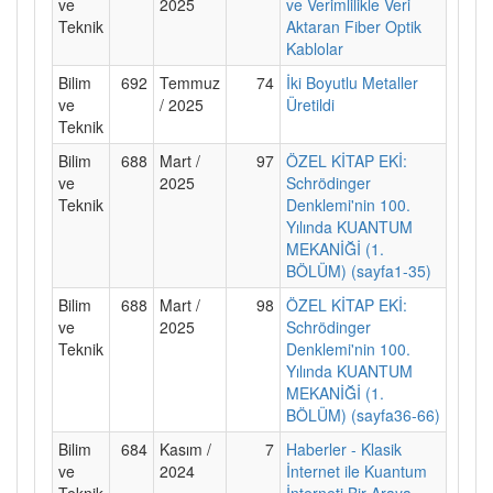
ve
2025
ve Verimlilikle Veri
Teknik
Aktaran Fiber Optik
Kablolar
Bilim
692
Temmuz
74
İki Boyutlu Metaller
ve
/ 2025
Üretildi
Teknik
Bilim
688
Mart /
97
ÖZEL KİTAP EKİ:
ve
2025
Schrödinger
Teknik
Denklemi'nin 100.
Yılında KUANTUM
MEKANİĞİ (1.
BÖLÜM) (sayfa1-35)
Bilim
688
Mart /
98
ÖZEL KİTAP EKİ:
ve
2025
Schrödinger
Teknik
Denklemi'nin 100.
Yılında KUANTUM
MEKANİĞİ (1.
BÖLÜM) (sayfa36-66)
Bilim
684
Kasım /
7
Haberler - Klasik
ve
2024
İnternet ile Kuantum
Teknik
İnterneti Bir Araya