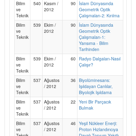
Bilim
540
Kasım /
90
İslam Dünyasında
ve
2012
Geometrik Optik
Teknik
Çalışmaları-2: Kırılma
Bilim
539
Ekim /
90
İslam Dünyasında
ve
2012
Geometrik Optik
Teknik
Çalışmaları-1:
Yansıma - Bilim
Tarihinden
Bilim
539
Ekim /
60
Radyo Dalgaları-Nasıl
ve
2012
Çalışır?
Teknik
Bilim
537
Ağustos
36
Biyolüminesans:
ve
/ 2012
Işıldayan Canlılar,
Teknik
Biyolojik Işıldama
Bilim
537
Ağustos
22
Yeni Bir Parçacık
ve
/ 2012
Bulmak
Teknik
Bilim
537
Ağustos
46
Yeşil Nükleer Enerji:
ve
/ 2012
Proton Hızlandırıcıya
Teknik
Dayalı Toryum Yakıtlı