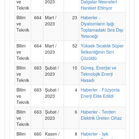
ve
2023
Dalgalar Nesneleri
Teknik
Hareket Ettiriyor
Bilim
664
Mart /
23
Haberler -
ve
2023
Diyatomların Işığı
Teknik
Toplamadaki Sıra Dışı
Yeteneği
Bilim
664
Mart /
52
Yüksek Sıcaklık Süper
ve
2023
İletkenliğinin Sırrı
Teknik
Çözüldü
Bilim
663
Şubat /
10
Güneş, Enerjisi ve
ve
2023
Teknolojik Enerji
Teknik
Hasadı
Bilim
663
Şubat /
4
Haberler - Füzyonla
ve
2023
Enerji Elde Edildi
Teknik
Bilim
663
Şubat /
6
Haberler - Terden
ve
2023
Elektrik Üreten Cihaz
Teknik
Bilim
660
Kasım /
8
Haberler - Işık