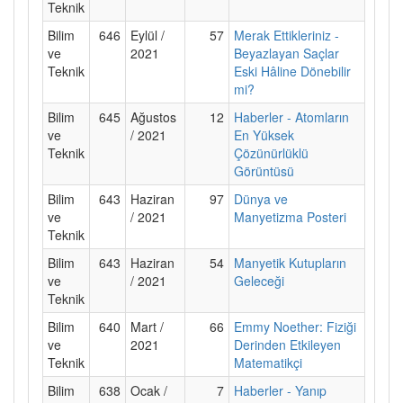
Teknik
Bilim
646
Eylül /
57
Merak Ettikleriniz -
ve
2021
Beyazlayan Saçlar
Teknik
Eski Hâline Dönebilir
mi?
Bilim
645
Ağustos
12
Haberler - Atomların
ve
/ 2021
En Yüksek
Teknik
Çözünürlüklü
Görüntüsü
Bilim
643
Haziran
97
Dünya ve
ve
/ 2021
Manyetizma Posteri
Teknik
Bilim
643
Haziran
54
Manyetik Kutupların
ve
/ 2021
Geleceği
Teknik
Bilim
640
Mart /
66
Emmy Noether: Fiziği
ve
2021
Derinden Etkileyen
Teknik
Matematikçi
Bilim
638
Ocak /
7
Haberler - Yanıp