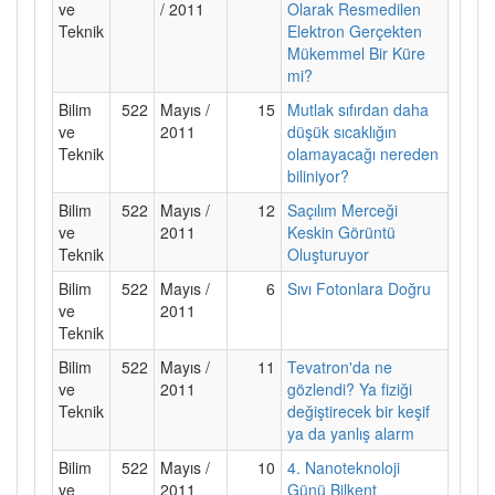
ve
/ 2011
Olarak Resmedilen
Teknik
Elektron Gerçekten
Mükemmel Bir Küre
mi?
Bilim
522
Mayıs /
15
Mutlak sıfırdan daha
ve
2011
düşük sıcaklığın
Teknik
olamayacağı nereden
biliniyor?
Bilim
522
Mayıs /
12
Saçılım Merceği
ve
2011
Keskin Görüntü
Teknik
Oluşturuyor
Bilim
522
Mayıs /
6
Sıvı Fotonlara Doğru
ve
2011
Teknik
Bilim
522
Mayıs /
11
Tevatron'da ne
ve
2011
gözlendi? Ya fiziği
Teknik
değiştirecek bir keşif
ya da yanlış alarm
Bilim
522
Mayıs /
10
4. Nanoteknoloji
ve
2011
Günü Bilkent