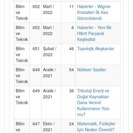
Bilim
652
Mart /
11
Haberler - Wigner
ve
2022
Kristalleri İlk Kez
Teknik
Görüntülendi
Bilim
652
Mart /
6
Haberler - Yeni Bir
ve
2022
Hibrit Parçacık
Teknik
Keşfedildi
Bilim
651
Şubat /
46
Topolojik Akışkanlar
ve
2022
Teknik
Bilim
649
Aralık /
54
Nükleer Saatler
ve
2021
Teknik
Bilim
649
Aralık /
36
Triboloji Enerji ve
ve
2021
Doğal Kaynakları
Teknik
Daha Verimli
Kullanmanın Yolu
mu?
Bilim
647
Ekim /
24
Matematik, Fizikçiler
ve
2021
İçin Neden Önemli?