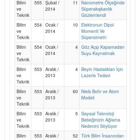
Bilim
555
Şubat /
11
Nanometre Ölçeğinde
ve
2014
Süperakışkanlık
Teknik
Gözlemlendi
Bilim
554
Ocak /
10
Elektronun Dipol
ve
2014
Momenti Ve
Teknik
Süpersimetri
Bilim
554
Ocak /
4
Göz Açıp Kapamadan
ve
2014
Suyu Kaynatmak
Teknik
Bilim
553
Aralık /
4
Beyin Hastalıkları İçin
ve
2013
Lazerle Tedavi
Teknik
Bilim
553
Aralık /
60
Niels Bohr ve Atom
ve
2013
Modeli
Teknik
Bilim
553
Aralık /
5
Sayısal Teknoloji
ve
2013
Bebeğinizin Ağlama
Teknik
Nedenini Söylüyor
Bilim
553
Aralık /
52
Türk Bilim İnsanından