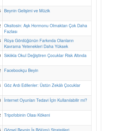
4
Beynin Gelişimi ve Müzik
2
Oksitosin: Aşk Hormonu Olmaktan Çok Daha
Fazlası
6
Rüya Gördüğünün Farkında Olanların
Kavrama Yetenekleri Daha Yüksek
0
Sıklıkla Okul Değiştiren Çocuklar Risk Altında
2
Facebookçu Beyin
4
Göz Ardı Edilenler: Üstün Zekâlı Çocuklar
8
İnternet Oyunları Tedavi İçin Kullanılabilir mi?
2
Tripofobinin Olası Kökeni
6
Görsel Beynin İş Bölümü Stratejileri