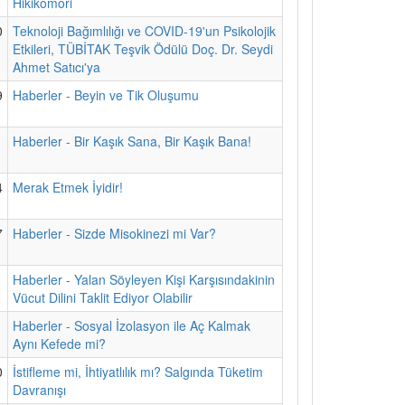
Hikikomori
0
Teknoloji Bağımlılığı ve COVID-19'un Psikolojik
Etkileri, TÜBİTAK Teşvik Ödülü Doç. Dr. Seydi
Ahmet Satıcı'ya
9
Haberler - Beyin ve Tik Oluşumu
1
Haberler - Bir Kaşık Sana, Bir Kaşık Bana!
4
Merak Etmek İyidir!
7
Haberler - Sizde Misokinezi mi Var?
1
Haberler - Yalan Söyleyen Kişi Karşısındakinin
Vücut Dilini Taklit Ediyor Olabilir
1
Haberler - Sosyal İzolasyon ile Aç Kalmak
Aynı Kefede mi?
0
İstifleme mi, İhtiyatlılık mı? Salgında Tüketim
Davranışı