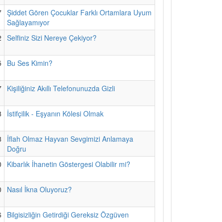
7
Şiddet Gören Çocuklar Farklı Ortamlara Uyum
Sağlayamıyor
2
Selfiniz Sizi Nereye Çekiyor?
5
Bu Ses Kimin?
7
Kişiliğiniz Akıllı Telefonunuzda Gizli
8
İstifçilik - Eşyanın Kölesi Olmak
8
İflah Olmaz Hayvan Sevgimizi Anlamaya
Doğru
0
Kibarlık İhanetin Göstergesi Olabilir mi?
0
Nasıl İkna Oluyoruz?
6
Bilgisizliğin Getirdiği Gereksiz Özgüven