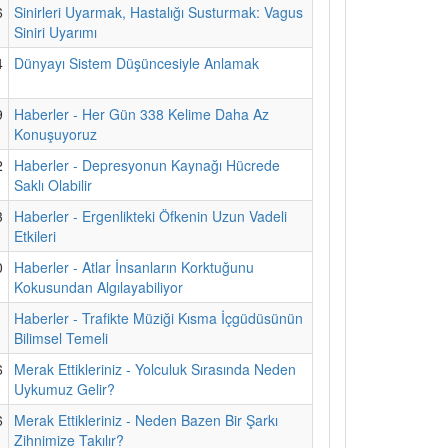
6
Sinirleri Uyarmak, Hastalığı Susturmak: Vagus
Siniri Uyarımı
4
Dünyayı Sistem Düşüncesiyle Anlamak
9
Haberler - Her Gün 338 Kelime Daha Az
Konuşuyoruz
2
Haberler - Depresyonun Kaynağı Hücrede
Saklı Olabilir
3
Haberler - Ergenlikteki Öfkenin Uzun Vadeli
Etkileri
0
Haberler - Atlar İnsanların Korktuğunu
Kokusundan Algılayabiliyor
1
Haberler - Trafikte Müziği Kısma İçgüdüsünün
Bilimsel Temeli
6
Merak Ettikleriniz - Yolculuk Sırasında Neden
Uykumuz Gelir?
6
Merak Ettikleriniz - Neden Bazen Bir Şarkı
Zihnimize Takılır?