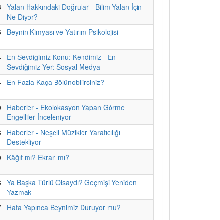
8
Yalan Hakkındaki Doğrular - Bilim Yalan İçin
Ne Diyor?
6
Beynin Kimyası ve Yatırım Psikolojisi
4
En Sevdiğimiz Konu: Kendimiz - En
Sevdiğimiz Yer: Sosyal Medya
4
En Fazla Kaça Bölünebilirsiniz?
0
Haberler - Ekolokasyon Yapan Görme
Engelliler İnceleniyor
8
Haberler - Neşeli Müzikler Yaratıcılığı
Destekliyor
0
Kâğıt mı? Ekran mı?
8
Ya Başka Türlü Olsaydı? Geçmişi Yeniden
Yazmak
7
Hata Yapınca Beynimiz Duruyor mu?