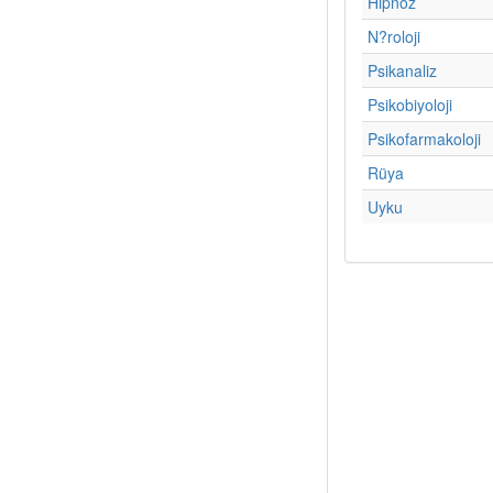
Hipnoz
N?roloji
Psikanaliz
Psikobiyoloji
Psikofarmakoloji
Rüya
Uyku