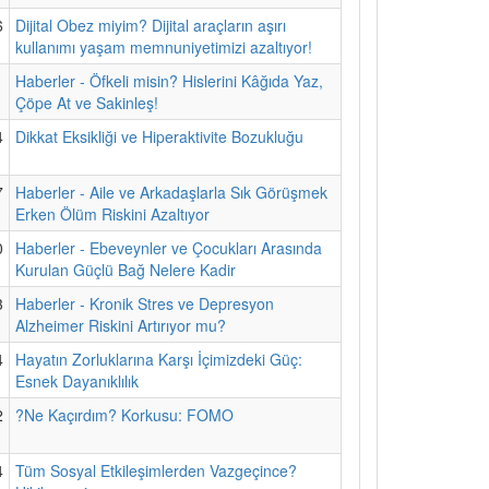
6
Dijital Obez miyim? Dijital araçların aşırı
kullanımı yaşam memnuniyetimizi azaltıyor!
1
Haberler - Öfkeli misin? Hislerini Kâğıda Yaz,
Çöpe At ve Sakinleş!
4
Dikkat Eksikliği ve Hiperaktivite Bozukluğu
7
Haberler - Aile ve Arkadaşlarla Sık Görüşmek
Erken Ölüm Riskini Azaltıyor
0
Haberler - Ebeveynler ve Çocukları Arasında
Kurulan Güçlü Bağ Nelere Kadir
3
Haberler - Kronik Stres ve Depresyon
Alzheimer Riskini Artırıyor mu?
4
Hayatın Zorluklarına Karşı İçimizdeki Güç:
Esnek Dayanıklılık
2
?Ne Kaçırdım? Korkusu: FOMO
4
Tüm Sosyal Etkileşimlerden Vazgeçince?