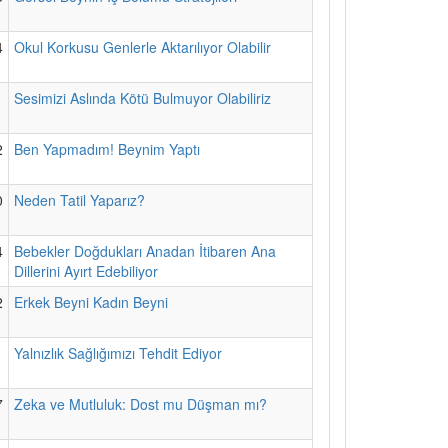
4
Okul Korkusu Genlerle Aktarılıyor Olabilir
1
Sesimizi Aslında Kötü Bulmuyor Olabiliriz
2
Ben Yapmadım! Beynim Yaptı
0
Neden Tatil Yaparız?
4
Bebekler Doğdukları Anadan İtibaren Ana
Dillerini Ayırt Edebiliyor
2
Erkek Beyni Kadın Beyni
1
Yalnızlık Sağlığımızı Tehdit Ediyor
7
Zeka ve Mutluluk: Dost mu Düşman mı?