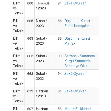
Bilim
668
Temmuz
94
Zekâ Oyunları
ve
/ 2023
Teknik
Bilim
665
Nisan /
88
Düşünme Kulesi -
ve
2023
Farklı Komşular
Teknik
Bilim
663
Şubat /
88
Düşünme Kulesi -
ve
2023
Matrax
Teknik
Bilim
663
Şubat /
90
Satranç - Satrançta
ve
2023
Kurgu Sanatında
Teknik
Bohemya Okulu
Bilim
663
Şubat /
94
Zekâ Oyunları
ve
2023
Teknik
Bilim
619
Haziran
94
Zekâ Oyunları
ve
/ 2019
Teknik
Bilim
607
Haziran
53
Merak Ettikleriniz -