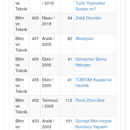
ve
/ 2018
Tuzlu Yiyecekler
Teknik
Susatır mı?
Bilim
605
Nisan /
94
Zekâ Oyunları
ve
2018
Teknik
Bilim
457
Aralık /
82
Akvaryum
ve
2005
Teknik
Bilim
455
Ekim /
41
Güneş'ten Sonra
ve
2005
Hidrojen
Teknik
Bilim
455
Ekim /
41
TÜBİTAK Kupası'na
ve
2005
Hazırlık
Teknik
Bilim
452
Temmuz
112
Porof Zihni Sinir
ve
/ 2005
Teknik
Bilim
433
Aralık /
101
Güneşli Mini meyve
ve
2003
Kurutucu Yapalım