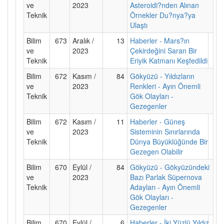
ve
2023
Asteroidi?nden Alınan
Teknik
Örnekler Du?nya?ya
Ulaştı
Bilim
673
Aralık /
13
Haberler - Mars?ın
ve
2023
Çekirdeğini Saran Bir
Teknik
Eriyik Katmanı Keşfedildi
Bilim
672
Kasım /
84
Gökyüzü - Yıldızların
ve
2023
Renkleri - Ayın Önemli
Teknik
Gök Olayları -
Gezegenler
Bilim
672
Kasım /
11
Haberler - Güneş
ve
2023
Sisteminin Sınırlarında
Teknik
Dünya Büyüklüğünde Bir
Gezegen Olabilir
Bilim
670
Eylül /
84
Gökyüzü - Gökyüzündeki
ve
2023
Bazı Parlak Süpernova
Teknik
Adayları - Ayın Önemli
Gök Olayları -
Gezegenler
Bilim
670
Eylül /
6
Haberler - İki Yüzlü Yıldız