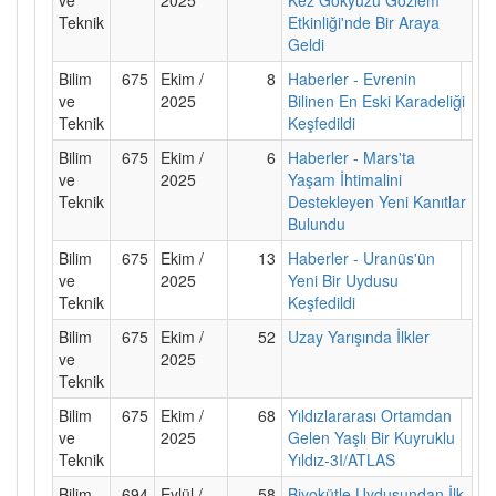
Teknik
Etkinliği'nde Bir Araya
Geldi
Bilim
675
Ekim /
8
Haberler - Evrenin
ve
2025
Bilinen En Eski Karadeliği
Teknik
Keşfedildi
Bilim
675
Ekim /
6
Haberler - Mars'ta
ve
2025
Yaşam İhtimalini
Teknik
Destekleyen Yeni Kanıtlar
Bulundu
Bilim
675
Ekim /
13
Haberler - Uranüs'ün
ve
2025
Yeni Bir Uydusu
Teknik
Keşfedildi
Bilim
675
Ekim /
52
Uzay Yarışında İlkler
ve
2025
Teknik
Bilim
675
Ekim /
68
Yıldızlararası Ortamdan
ve
2025
Gelen Yaşlı Bir Kuyruklu
Teknik
Yıldız-3I/ATLAS
Bilim
694
Eylül /
58
Biyokütle Uydusundan İlk