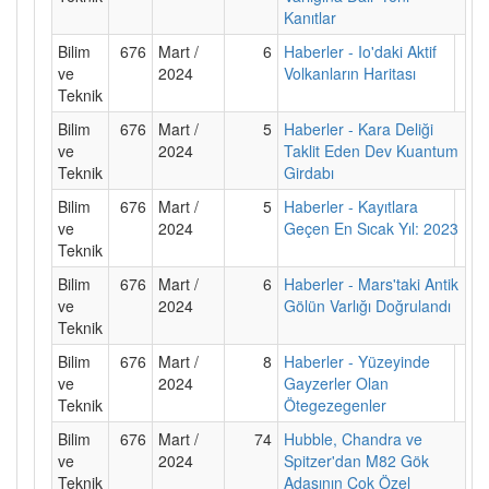
Kanıtlar
Bilim
676
Mart /
6
Haberler - Io'daki Aktif
ve
2024
Volkanların Haritası
Teknik
Bilim
676
Mart /
5
Haberler - Kara Deliği
ve
2024
Taklit Eden Dev Kuantum
Teknik
Girdabı
Bilim
676
Mart /
5
Haberler - Kayıtlara
ve
2024
Geçen En Sıcak Yıl: 2023
Teknik
Bilim
676
Mart /
6
Haberler - Mars'taki Antik
ve
2024
Gölün Varlığı Doğrulandı
Teknik
Bilim
676
Mart /
8
Haberler - Yüzeyinde
ve
2024
Gayzerler Olan
Teknik
Ötegezegenler
Bilim
676
Mart /
74
Hubble, Chandra ve
ve
2024
Spitzer'dan M82 Gök
Teknik
Adasının Çok Özel