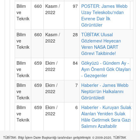
Bilim
660
Kasım /
97
POSTER: James Webb
ve
2022
Uzay Teleskobu'ndan
Teknik
Evrene Dair İlk
Görüntüler
Bilim
660
Kasım /
28
TÜBİTAK Ulusal
ve
2022
Gözlemevi Heyecan
Teknik
Veren NASA DART
Görevi Takibinde!
Bilim
659
Ekim /
84
Gökyüzü - Gündem Ay -
ve
2022
Ayın Önemli Gök Olayları
Teknik
- Gezegenler
Bilim
659
Ekim /
7
Haberler - James Webb
ve
2022
Neptün'ün Halkalarını
Teknik
Görüntüledi
Bilim
659
Ekim /
6
Haberler - Kuruyan Sulak
ve
2022
Alanları Yeniden Sulak
Teknik
Hâle Getirmek Sera Gazı
Salımını Azaltabilir
Bilim
659
Ekim /
8
Haberler - Mars'ta Bir
TÜBİTAK- Bilgi İşlem Daire Başkanlığı tarafından geliştirilmiştir. © 2009-2020, TÜBİTAK