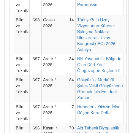
ve
2026
Paradoksu
Teknik
Bilim
698
Ocak /
14
Türkiye?nin Uzay
ve
2026
Vizyonunun Küresel
Teknik
Buluşma Noktası:
Uluslararası Uzay
Kongresi (IAC) 2026
Antalya
Bilim
697
Aralık /
34
Biri Yaşanabilir Bölgede
ve
2025
Olan Dört Yeni
Teknik
Ötegezegen Keşfedildi
Bilim
697
Aralık /
84
Gökyüzü - Merkür'ü
ve
2025
Şafak Vakti Gökyüzünde
Teknik
Görmek İçin En İdeal
Zaman
Bilim
697
Aralık /
7
Haberler - Yıldızın İçine
ve
2025
Düşen Kara Delik
Teknik
Bilim
696
Kasım /
70
Alg Tabanlı Biyoplastik