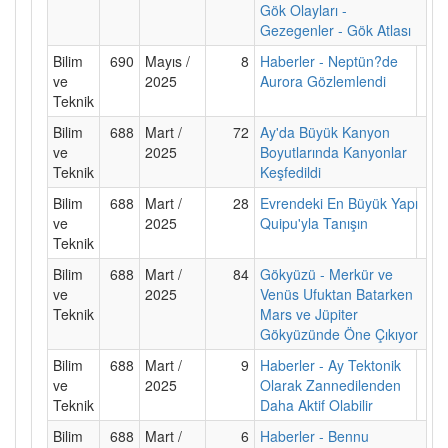
Gök Olayları -
Gezegenler - Gök Atlası
Bilim
690
Mayıs /
8
Haberler - Neptün?de
ve
2025
Aurora Gözlemlendi
Teknik
Bilim
688
Mart /
72
Ay'da Büyük Kanyon
ve
2025
Boyutlarında Kanyonlar
Teknik
Keşfedildi
Bilim
688
Mart /
28
Evrendeki En Büyük Yapı
ve
2025
Quipu'yla Tanışın
Teknik
Bilim
688
Mart /
84
Gökyüzü - Merkür ve
ve
2025
Venüs Ufuktan Batarken
Teknik
Mars ve Jüpiter
Gökyüzünde Öne Çıkıyor
Bilim
688
Mart /
9
Haberler - Ay Tektonik
ve
2025
Olarak Zannedilenden
Teknik
Daha Aktif Olabilir
Bilim
688
Mart /
6
Haberler - Bennu