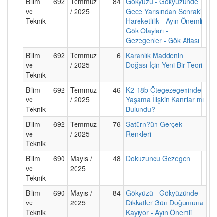
Bilim
692
Temmuz
84
Gökyüzü - Gökyüzünde
ve
/ 2025
Gece Yarısından Sonraki
Teknik
Hareketlilik - Ayın Önemli
Gök Olayları -
Gezegenler - Gök Atlası
Bilim
692
Temmuz
6
Karanlık Maddenin
ve
/ 2025
Doğası İçin Yeni Bir Teori
Teknik
Bilim
692
Temmuz
46
K2-18b Ötegezegeninde
ve
/ 2025
Yaşama İlişkin Kanıtlar mı
Teknik
Bulundu?
Bilim
692
Temmuz
76
Satürn?ün Gerçek
ve
/ 2025
Renkleri
Teknik
Bilim
690
Mayıs /
48
Dokuzuncu Gezegen
ve
2025
Teknik
Bilim
690
Mayıs /
84
Gökyüzü - Gökyüzünde
ve
2025
Dikkatler Gün Doğumuna
Teknik
Kayıyor - Ayın Önemli