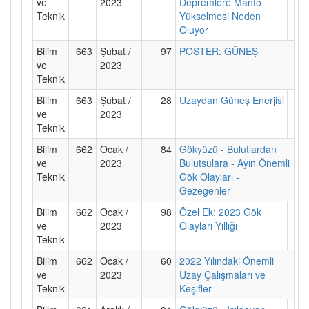
ve
2023
Depremlere Manto
Teknik
Yükselmesi Neden
Oluyor
Bilim
663
Şubat /
97
POSTER: GÜNEŞ
ve
2023
Teknik
Bilim
663
Şubat /
28
Uzaydan Güneş Enerjisi
ve
2023
Teknik
Bilim
662
Ocak /
84
Gökyüzü - Bulutlardan
ve
2023
Bulutsulara - Ayın Önemli
Teknik
Gök Olayları -
Gezegenler
Bilim
662
Ocak /
98
Özel Ek: 2023 Gök
ve
2023
Olayları Yıllığı
Teknik
Bilim
662
Ocak /
60
2022 Yılındaki Önemli
ve
2023
Uzay Çalışmaları ve
Teknik
Keşifler