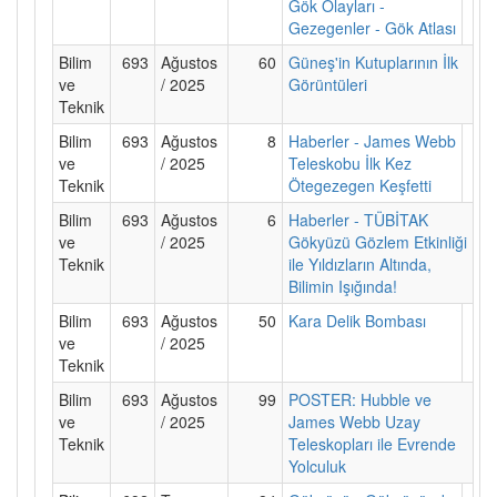
Gök Olayları -
Gezegenler - Gök Atlası
Bilim
693
Ağustos
60
Güneş'in Kutuplarının İlk
ve
/ 2025
Görüntüleri
Teknik
Bilim
693
Ağustos
8
Haberler - James Webb
ve
/ 2025
Teleskobu İlk Kez
Teknik
Ötegezegen Keşfetti
Bilim
693
Ağustos
6
Haberler - TÜBİTAK
ve
/ 2025
Gökyüzü Gözlem Etkinliği
Teknik
ile Yıldızların Altında,
Bilimin Işığında!
Bilim
693
Ağustos
50
Kara Delik Bombası
ve
/ 2025
Teknik
Bilim
693
Ağustos
99
POSTER: Hubble ve
ve
/ 2025
James Webb Uzay
Teknik
Teleskopları ile Evrende
Yolculuk