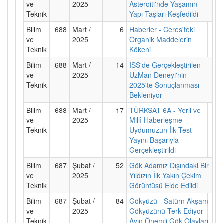
ve
2025
Asteroiti'nde Yaşamın
Teknik
Yapı Taşları Keşfedildi
Bilim
688
Mart /
6
Haberler - Ceres'teki
ve
2025
Organik Maddelerin
Teknik
Kökeni
Bilim
688
Mart /
14
ISS'de Gerçekleştirilen
ve
2025
UzMan Deneyi'nin
Teknik
2025'te Sonuçlanması
Bekleniyor
Bilim
688
Mart /
17
TÜRKSAT 6A - Yerli ve
ve
2025
Millî Haberleşme
Teknik
Uydumuzun İlk Test
Yayını Başarıyla
Gerçekleştirildi
Bilim
687
Şubat /
52
Gök Adamız Dışındaki Bir
ve
2025
Yıldızın İlk Yakın Çekim
Teknik
Görüntüsü Elde Edildi
Bilim
687
Şubat /
84
Gökyüzü - Satürn Akşam
ve
2025
Gökyüzünü Terk Ediyor -
Teknik
Ayın Önemli Gök Olayları