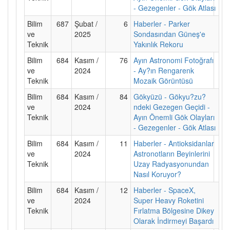
- Gezegenler - Gök Atlası
Bilim
687
Şubat /
6
Haberler - Parker
ve
2025
Sondasından Güneş'e
Teknik
Yakınlık Rekoru
Bilim
684
Kasım /
76
Ayın Astronomi Fotoğrafı
ve
2024
- Ay?ın Rengarenk
Teknik
Mozaik Görüntüsü
Bilim
684
Kasım /
84
Gökyüzü - Gökyu?zu?
ve
2024
ndeki Gezegen Geçidi -
Teknik
Ayın Önemli Gök Olayları
- Gezegenler - Gök Atlası
Bilim
684
Kasım /
11
Haberler - Antioksidanlar
ve
2024
Astronotların Beyinlerini
Teknik
Uzay Radyasyonundan
Nasıl Koruyor?
Bilim
684
Kasım /
12
Haberler - SpaceX,
ve
2024
Super Heavy Roketini
Teknik
Fırlatma Bölgesine Dikey
Olarak İndirmeyi Başardı