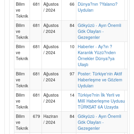
Bilim
681
Ağustos
66
Dünya?nın ?Yalancı?
ve
/ 2024
Uyduları
Teknik
Bilim
681
Ağustos
84
Gökyüzü - Ayın Önemli
ve
/ 2024
Gök Olayları -
Teknik
Gezegenler
Bilim
681
Ağustos
10
Haberler - Ay?ın ?
ve
/ 2024
Karanlık Yüzü?nden
Teknik
Örnekler Dünya?ya
Ulaştı
Bilim
681
Ağustos
97
Poster: Türkiye'nin Aktif
ve
/ 2024
Haberleşme ve Gözlem
Teknik
Uyduları
Bilim
681
Ağustos
14
Türkiye?nin İlk Yerli ve
ve
/ 2024
Millî Haberleşme Uydusu
Teknik
TÜRKSAT 6A Uzayda
Bilim
679
Haziran
84
Gökyüzü - Ayın Önemli
ve
/ 2024
Gök Olayları -
Teknik
Gezegenler