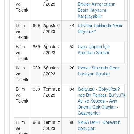
ve
/ 2023
Bitkiler Astronotların
Teknik
Besin İhtiyacını
Karşılayabilir
Bilim
669
Ağustos
44
UFO'lar Hakkında Neler
ve
/ 2023
Biliyoruz?
Teknik
Bilim
669
Ağustos
52
Uzay Çöpleri İçin
ve
/ 2023
Kuantum Sensör
Teknik
Bilim
669
Ağustos
26
Uzayın Sınırında Gece
ve
/ 2023
Parlayan Bulutlar
Teknik
Bilim
668
Temmuz
84
Gökyüzü - Gökyu?zu?
ve
/ 2023
nde Bir Rehber: Bu?yu?k
Teknik
Ayı ve Kepçesi - Ayın
Önemli Gök Olayları -
Gezegenler
Bilim
668
Temmuz
60
NASA DART Görevinin
ve
/ 2023
Sonuçları
Teknik