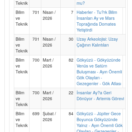
Teknik
mu?
Bilim
701
Nisan /
7
Haberler - Tu?rk Bilim
ve
2026
İnsanları Ay ve Mars
Teknik
Toprağında Domates
Yetiştirdi
Bilim
701
Nisan /
30
Uzay Arkeolojisi: Uzay
ve
2026
Çağının Kalıntıları
Teknik
Bilim
700
Mart /
82
Gökyüzü - Gökyüzünde
ve
2026
Venüs ve Satürn
Teknik
Buluşması - Ayın Önemli
Gök Olayları -
Gezegenler - Gök Atlası
Bilim
700
Mart /
22
İnsanlar Ay?a Geri
ve
2026
Dönüyor - Artemis Görevi
Teknik
Bilim
699
Şubat /
84
Gökyüzü - Jüpiter Gece
ve
2026
Boyunca Gökyüzünde
Teknik
Yalnız - Ayın Önemli Gök
Olayları - Gezegenler -