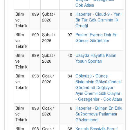
Gök Atlası
Bilim
699
Şubat /
8
Haberler - Cloud-9 - Yeni
ve
2026
Bir Tür Gök Cisminin İlk
Teknik
Örneği
Bilim
699
Şubat /
97
Poster: Evrene Dair En
ve
2026
Güncel Görüntüler
Teknik
Bilim
699
Şubat /
40
Uzayda Hayatta Kalan
ve
2026
Yosun Sporları
Teknik
Bilim
698
Ocak /
84
Gökyüzü - Güneş
ve
2026
Sisteminin Gökyüzündeki
Teknik
Görünümü Değişiyor -
Ayın Önemli Gök Olayları
- Gezegenler - Gök Atlası
Bilim
698
Ocak /
6
Haberler - Bilinen En Eski
ve
2026
Su?pernova Patlaması
Teknik
Gözlemlendi
Bilim
698
Ocak /
68
Kozmik Sessizlik-Fermi