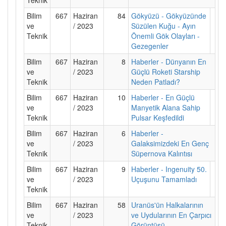
Bilim
667
Haziran
84
Gökyüzü - Gökyüzünde
ve
/ 2023
Süzülen Kuğu - Ayın
Teknik
Önemli Gök Olayları -
Gezegenler
Bilim
667
Haziran
8
Haberler - Dünyanın En
ve
/ 2023
Güçlü Roketi Starship
Teknik
Neden Patladı?
Bilim
667
Haziran
10
Haberler - En Güçlü
ve
/ 2023
Manyetik Alana Sahip
Teknik
Pulsar Keşfedildi
Bilim
667
Haziran
6
Haberler -
ve
/ 2023
Galaksimizdeki En Genç
Teknik
Süpernova Kalıntısı
Bilim
667
Haziran
9
Haberler - Ingenuity 50.
ve
/ 2023
Uçuşunu Tamamladı
Teknik
Bilim
667
Haziran
58
Uranüs'ün Halkalarının
ve
/ 2023
ve Uydularının En Çarpıcı
Teknik
Görüntüsü