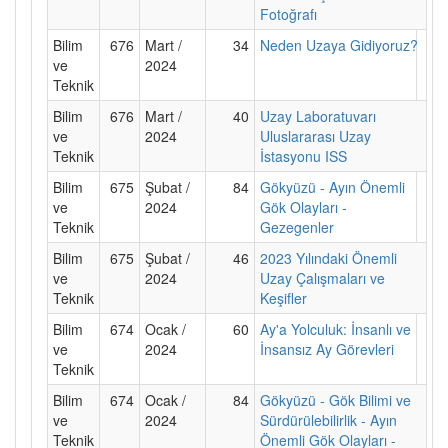
Fotoğrafı
Bilim
676
Mart /
34
Neden Uzaya Gidiyoruz?
ve
2024
Teknik
Bilim
676
Mart /
40
Uzay Laboratuvarı
ve
2024
Uluslararası Uzay
Teknik
İstasyonu ISS
Bilim
675
Şubat /
84
Gökyüzü - Ayın Önemli
ve
2024
Gök Olayları -
Teknik
Gezegenler
Bilim
675
Şubat /
46
2023 Yılındaki Önemli
ve
2024
Uzay Çalışmaları ve
Teknik
Keşifler
Bilim
674
Ocak /
60
Ay'a Yolculuk: İnsanlı ve
ve
2024
İnsansız Ay Görevleri
Teknik
Bilim
674
Ocak /
84
Gökyüzü - Gök Bilimi ve
ve
2024
Sürdürülebilirlik - Ayın
Teknik
Önemli Gök Olayları -