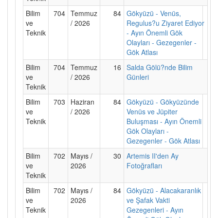
Bilim
704
Temmuz
84
Gökyüzü - Venüs,
ve
/ 2026
Regulus?u Ziyaret Ediyor
Teknik
- Ayın Önemli Gök
Olayları - Gezegenler -
Gök Atlası
Bilim
704
Temmuz
16
Salda Gölü?nde Bilim
ve
/ 2026
Günleri
Teknik
Bilim
703
Haziran
84
Gökyüzü - Gökyüzünde
ve
/ 2026
Venüs ve Jüpiter
Teknik
Buluşması - Ayın Önemli
Gök Olayları -
Gezegenler - Gök Atlası
Bilim
702
Mayıs /
30
Artemis II'den Ay
ve
2026
Fotoğrafları
Teknik
Bilim
702
Mayıs /
84
Gökyüzü - Alacakaranlık
ve
2026
ve Şafak Vakti
Teknik
Gezegenleri - Ayın