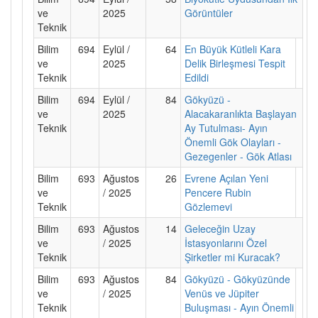
ve
2025
Görüntüler
Teknik
Bilim
694
Eylül /
64
En Büyük Kütleli Kara
ve
2025
Delik Birleşmesi Tespit
Teknik
Edildi
Bilim
694
Eylül /
84
Gökyüzü -
ve
2025
Alacakaranlıkta Başlayan
Teknik
Ay Tutulması- Ayın
Önemli Gök Olayları -
Gezegenler - Gök Atlası
Bilim
693
Ağustos
26
Evrene Açılan Yeni
ve
/ 2025
Pencere Rubin
Teknik
Gözlemevi
Bilim
693
Ağustos
14
Geleceğin Uzay
ve
/ 2025
İstasyonlarını Özel
Teknik
Şirketler mi Kuracak?
Bilim
693
Ağustos
84
Gökyüzü - Gökyüzünde
ve
/ 2025
Venüs ve Jüpiter
Teknik
Buluşması - Ayın Önemli