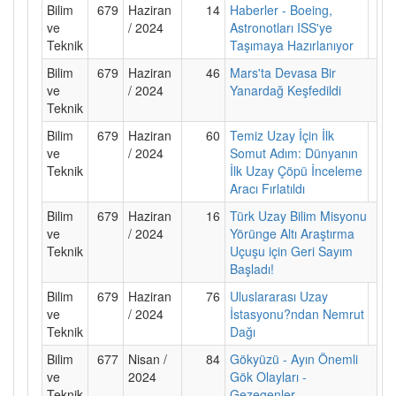
Bilim
679
Haziran
14
Haberler - Boeing,
ve
/ 2024
Astronotları ISS'ye
Teknik
Taşımaya Hazırlanıyor
Bilim
679
Haziran
46
Mars'ta Devasa Bir
ve
/ 2024
Yanardağ Keşfedildi
Teknik
Bilim
679
Haziran
60
Temiz Uzay İçin İlk
ve
/ 2024
Somut Adım: Dünyanın
Teknik
İlk Uzay Çöpü İnceleme
Aracı Fırlatıldı
Bilim
679
Haziran
16
Türk Uzay Bilim Misyonu
ve
/ 2024
Yörünge Altı Araştırma
Teknik
Uçuşu için Geri Sayım
Başladı!
Bilim
679
Haziran
76
Uluslararası Uzay
ve
/ 2024
İstasyonu?ndan Nemrut
Teknik
Dağı
Bilim
677
Nisan /
84
Gökyüzü - Ayın Önemli
ve
2024
Gök Olayları -
Teknik
Gezegenler