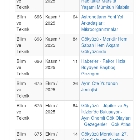
ve
2025
Habitatlar Mars'ta
Teknik
Yaşamı Mümkün Kılabilir
Bilim
696
Kasım /
64
Astronotların Yeni Yol
ve
2025
Arkadaşları:
Teknik
Mikroorganizmalar
Bilim
696
Kasım /
84
Gökyüzü - Merkür Hem
ve
2025
Sabah Hem Akşam
Teknik
Gökyüzünde
Bilim
696
Kasım /
11
Haberler - Rekor Hızla
ve
2025
Büyüyen Başıboş
Teknik
Gezegen
Bilim
675
Ekim /
26
Ay'ın Öte Yüzünün
ve
2025
Jeolojisi
Teknik
Bilim
675
Ekim /
84
Gökyüzü - Jüpiter ve Ay
ve
2025
İkizler'de Buluşuyor -
Teknik
Ayın Önemli Gök Olayları
- Gezegenler - Gök Atlası
Bilim
675
Ekim /
14
Gökyüzü Meraklıları 27.
ve
2025
Kez Gökyüzü Gözlem