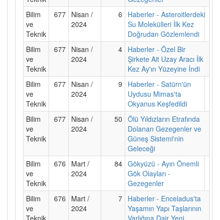
Bilim
677
Nisan /
6
Haberler - Asteroitlerdeki
ve
2024
Su Molekülleri İlk Kez
Teknik
Doğrudan Gözlemlendi
Bilim
677
Nisan /
4
Haberler - Özel Bir
ve
2024
Şirkete Ait Uzay Aracı İlk
Teknik
Kez Ay'ın Yüzeyine İndi
Bilim
677
Nisan /
9
Haberler - Satürn'ün
ve
2024
Uydusu Mimas'ta
Teknik
Okyanus Keşfedildi
Bilim
677
Nisan /
50
Ölü Yıldızların Etrafında
ve
2024
Dolanan Gezegenler ve
Teknik
Güneş Sistemi'nin
Geleceği
Bilim
676
Mart /
84
Gökyüzü - Ayın Önemli
ve
2024
Gök Olayları -
Teknik
Gezegenler
Bilim
676
Mart /
7
Haberler - Enceladus'ta
ve
2024
Yaşamın Yapı Taşlarının
Teknik
Varlığına Dair Yeni