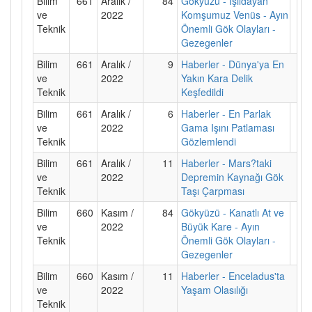
Bilim
661
Aralık /
84
Gökyüzü - Işıldayan
ve
2022
Komşumuz Venüs - Ayın
Teknik
Önemli Gök Olayları -
Gezegenler
Bilim
661
Aralık /
9
Haberler - Dünya'ya En
ve
2022
Yakın Kara Delik
Teknik
Keşfedildi
Bilim
661
Aralık /
6
Haberler - En Parlak
ve
2022
Gama Işını Patlaması
Teknik
Gözlemlendi
Bilim
661
Aralık /
11
Haberler - Mars?taki
ve
2022
Depremin Kaynağı Gök
Teknik
Taşı Çarpması
Bilim
660
Kasım /
84
Gökyüzü - Kanatlı At ve
ve
2022
Büyük Kare - Ayın
Teknik
Önemli Gök Olayları -
Gezegenler
Bilim
660
Kasım /
11
Haberler - Enceladus'ta
ve
2022
Yaşam Olasılığı
Teknik