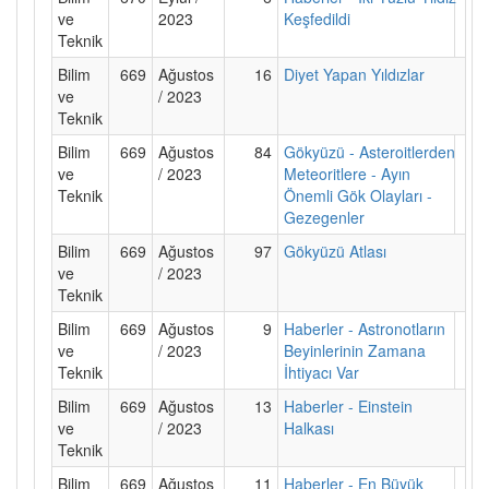
ve
2023
Keşfedildi
Teknik
Bilim
669
Ağustos
16
Diyet Yapan Yıldızlar
ve
/ 2023
Teknik
Bilim
669
Ağustos
84
Gökyüzü - Asteroitlerden
ve
/ 2023
Meteoritlere - Ayın
Teknik
Önemli Gök Olayları -
Gezegenler
Bilim
669
Ağustos
97
Gökyüzü Atlası
ve
/ 2023
Teknik
Bilim
669
Ağustos
9
Haberler - Astronotların
ve
/ 2023
Beyinlerinin Zamana
Teknik
İhtiyacı Var
Bilim
669
Ağustos
13
Haberler - Einstein
ve
/ 2023
Halkası
Teknik
Bilim
669
Ağustos
11
Haberler - En Büyük