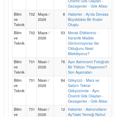
Önemli Gök Olayları -
Gezegenler - Gök Atlası
Bilim
702
Mayıs /
8
Haberler - Ay'da Devasa
ve
2026
Büyüklükte Bir Krater
Teknik
Oluştu
Bilim
702
Mayıs /
53
Merak Ettikleriniz -
ve
2026
Karanlık Madde
Teknik
Görünmüyorsa Var
Olduğunu Nasıl
Bilebiliyoruz?
Bilim
701
Nisan /
76
Ayın Astronomi Fotoğrafı:
ve
2026
Bir Yıldızın ?Yaşamının?
Teknik
Son Aşamaları
Bilim
701
Nisan /
84
Gökyüzü - Mars ve
ve
2026
Satürn Tekrar
Teknik
Gökyüzünde - Ayın
Önemli Gök Olayları -
Gezegenler - Gök Atlası
Bilim
701
Nisan /
12
Haberler - Astronotların
ve
2026
Ay?daki Yemeği Nohut