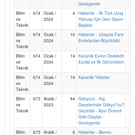
Gezegenler
Bilim
674
Ocak /
4
Haberler - İlk Türk Uzay
ve
2024
Yolcusu İçin Geri Sayım
Teknik
Başladı
Bilim
674
Ocak /
10
Haberler - Uzayda Fare
ve
2024
Embriyoları Büyütüldü
Teknik
Bilim
674
Ocak /
14
Karanlık Evren Dedektifi
ve
2024
Euclid ve İlk Görüntüleri
Teknik
Bilim
674
Ocak /
74
Karanlık Yıldızlar
ve
2024
Teknik
Bilim
673
Aralık /
84
Gökyüzü - Kış
ve
2023
Gecelerinde Gökyu?zu?
Teknik
Gezintisi - Ayın Önemli
Gök Olayları -
Gezegenler
Bilim
673
Aralık /
6
Haberler - Bennu