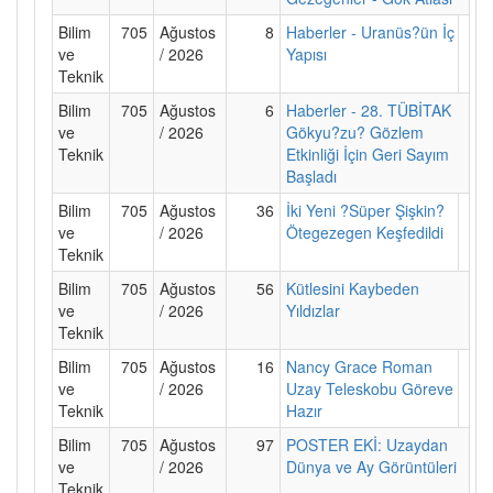
Bilim
705
Ağustos
8
Haberler - Uranüs?ün İç
ve
/ 2026
Yapısı
Teknik
Bilim
705
Ağustos
6
Haberler - 28. TÜBİTAK
ve
/ 2026
Gökyu?zu? Gözlem
Teknik
Etkinliği İçin Geri Sayım
Başladı
Bilim
705
Ağustos
36
İki Yeni ?Süper Şişkin?
ve
/ 2026
Ötegezegen Keşfedildi
Teknik
Bilim
705
Ağustos
56
Kütlesini Kaybeden
ve
/ 2026
Yıldızlar
Teknik
Bilim
705
Ağustos
16
Nancy Grace Roman
ve
/ 2026
Uzay Teleskobu Göreve
Teknik
Hazır
Bilim
705
Ağustos
97
POSTER EKİ: Uzaydan
ve
/ 2026
Dünya ve Ay Görüntüleri
Teknik