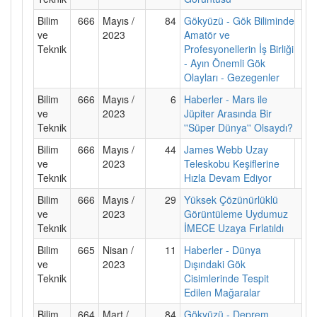
Bilim
666
Mayıs /
84
Gökyüzü - Gök Biliminde
ve
2023
Amatör ve
Teknik
Profesyonellerin İş Birliği
- Ayın Önemli Gök
Olayları - Gezegenler
Bilim
666
Mayıs /
6
Haberler - Mars ile
ve
2023
Jüpiter Arasında Bir
Teknik
''Süper Dünya'' Olsaydı?
Bilim
666
Mayıs /
44
James Webb Uzay
ve
2023
Teleskobu Keşiflerine
Teknik
Hızla Devam Ediyor
Bilim
666
Mayıs /
29
Yüksek Çözünürlüklü
ve
2023
Görüntüleme Uydumuz
Teknik
İMECE Uzaya Fırlatıldı
Bilim
665
Nisan /
11
Haberler - Dünya
ve
2023
Dışındaki Gök
Teknik
Cisimlerinde Tespit
Edilen Mağaralar
Bilim
664
Mart /
84
Gökyüzü - Deprem