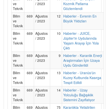
ve
/ 2023
Kozmik Patlama
Teknik
Gözlemlendi
Bilim
669
Ağustos
12
Haberler - Evrenin En
ve
/ 2023
Büyük Yıldızları
Teknik
Bilim
669
Ağustos
10
Haberler - JUICE,
ve
/ 2023
Jüpiter'in Uydularında
Teknik
Yaşam Arayışı İçin Yola
Çıktı
Bilim
669
Ağustos
9
Haberler - Karanlık Enerji
ve
/ 2023
Araştırmaları İçin Uzaya
Teknik
Uydu Gönderildi
Bilim
669
Ağustos
13
Haberler - Uranüs'ün
ve
/ 2023
Kuzey Kutbunda Kasırga
Teknik
Tespit Edildi
Bilim
669
Ağustos
14
Haberler - Uzay
ve
/ 2023
Yolculuğu Bağışıklık
Teknik
Sistemini Zayıflatıyor
Bilim
669
Ağustos
75
Karanlıkta Yetiştirilen