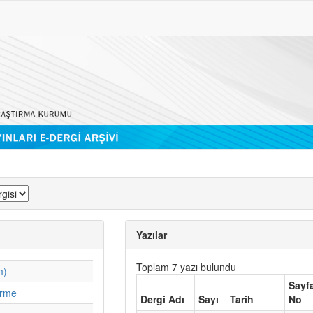
Yazılar
Toplam 7 yazı bulundu
m)
Sayf
irme
Dergi Adı
Sayı
Tarih
No