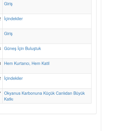
1
Giriş
2
İçindekiler
1
Giriş
6
Güneş İçin Buluştuk
8
Hem Kurtarıcı, Hem Katil
2
İçindekiler
7
Okyanus Karbonuna Küçük Canlıdan Büyük
Katkı