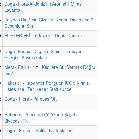
2
Doğa -Flora-Akdeniz?in Aromatik Mirası.
Lavanta
6
Palyaço Balığının Çizgileri Neden Dalgalandı?
Desenlerin Sırrı
9
POSTER EKİ: Türkiye'nin Deniz Canlıları
2
Doğa -Fauna- Doğanın Sınır Tanımayan
Gezgini: Kuyrukkakan
2
Merak Ettikleriniz - Kedilere Süt Vermek Doğru
mu?
0
Haberler - İmparator Penguen IUCN Kırmızı
Listesinde ''Tehlikede'' Statüsünde
2
Doğa - Flora - Pampas Otu
9
Haberler - Atacama Çölü?nde Şaşırtıcı
Biyoçeşitlilik
0
Doğa - Fauna - Saliha Kertenkelesi