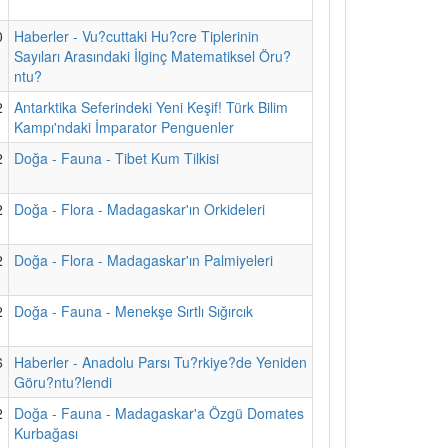
0
Haberler - Vu?cuttaki Hu?cre Tiplerinin
Sayıları Arasındaki İlginç Matematiksel Öru?
ntu?
2
Antarktika Seferindeki Yeni Keşif! Türk Bilim
Kampı'ndaki İmparator Penguenler
2
Doğa - Fauna - Tibet Kum Tilkisi
2
Doğa - Flora - Madagaskar'ın Orkideleri
2
Doğa - Flora - Madagaskar'ın Palmiyeleri
2
Doğa - Fauna - Menekşe Sırtlı Sığırcık
6
Haberler - Anadolu Parsı Tu?rkiye?de Yeniden
Göru?ntu?lendi
2
Doğa - Fauna - Madagaskar'a Özgü Domates
Kurbağası