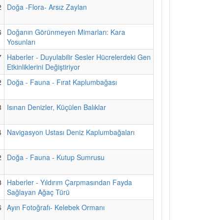
2
Doğa -Flora- Arsız Zaylan
6
Doğanın Görünmeyen Mimarları: Kara
Yosunları
7
Haberler - Duyulabilir Sesler Hücrelerdeki Gen
Etkinliklerini Değiştiriyor
2
Doğa - Fauna - Fırat Kaplumbağası
3
Isınan Denizler, Küçülen Balıklar
4
Navigasyon Ustası Deniz Kaplumbağaları
2
Doğa - Fauna - Kutup Sumrusu
8
Haberler - Yıldırım Çarpmasından Fayda
Sağlayan Ağaç Türü
6
Ayın Fotoğrafı- Kelebek Ormanı