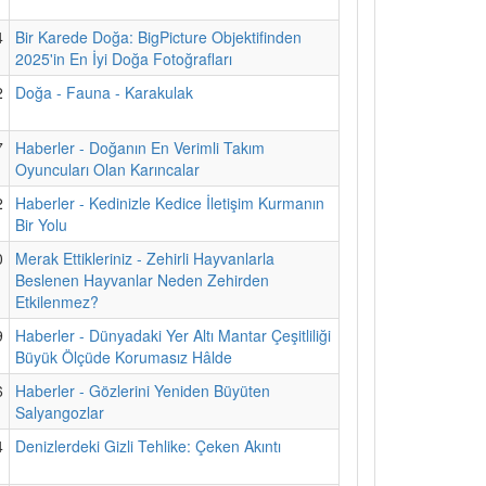
4
Bir Karede Doğa: BigPicture Objektifinden
2025'in En İyi Doğa Fotoğrafları
2
Doğa - Fauna - Karakulak
7
Haberler - Doğanın En Verimli Takım
Oyuncuları Olan Karıncalar
2
Haberler - Kedinizle Kedice İletişim Kurmanın
Bir Yolu
0
Merak Ettikleriniz - Zehirli Hayvanlarla
Beslenen Hayvanlar Neden Zehirden
Etkilenmez?
9
Haberler - Dünyadaki Yer Altı Mantar Çeşitliliği
Büyük Ölçüde Korumasız Hâlde
6
Haberler - Gözlerini Yeniden Büyüten
Salyangozlar
4
Denizlerdeki Gizli Tehlike: Çeken Akıntı