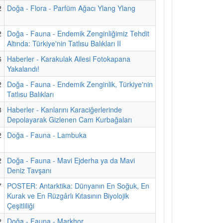
2
Doğa - Flora - Parfüm Ağacı Ylang Ylang
2
Doğa - Fauna - Endemik Zenginliğimiz Tehdit
Altında: Türkiye'nin Tatlısu Balıkları II
6
Haberler - Karakulak Ailesi Fotokapana
Yakalandı!
2
Doğa - Fauna - Endemik Zenginlik, Türkiye'nin
Tatlısu Balıkları
8
Haberler - Kanlarını Karaciğerlerinde
Depolayarak Gizlenen Cam Kurbağaları
2
Doğa - Fauna - Lambuka
2
Doğa - Fauna - Mavi Ejderha ya da Mavi
Deniz Tavşanı
7
POSTER: Antarktika: Dünyanın En Soğuk, En
Kurak ve En Rüzgârlı Kıtasının Biyolojik
Çeşitliliği
2
Doğa - Fauna - Markhor