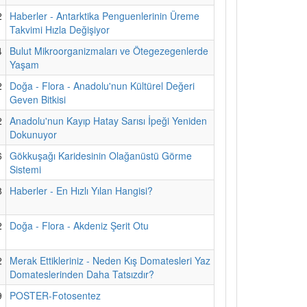
2
Haberler - Antarktika Penguenlerinin Üreme
Takvimi Hızla Değişiyor
4
Bulut Mikroorganizmaları ve Ötegezegenlerde
Yaşam
2
Doğa - Flora - Anadolu'nun Kültürel Değeri
Geven Bitkisi
2
Anadolu'nun Kayıp Hatay Sarısı İpeği Yeniden
Dokunuyor
6
Gökkuşağı Karidesinin Olağanüstü Görme
Sistemi
8
Haberler - En Hızlı Yılan Hangisi?
2
Doğa - Flora - Akdeniz Şerit Otu
2
Merak Ettikleriniz - Neden Kış Domatesleri Yaz
Domateslerinden Daha Tatsızdır?
9
POSTER-Fotosentez