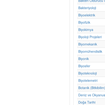
Bakteri Öldürücü İ
Bakteriyoloji
Biyoelektrik
Biyofizik
Biyokimya
Biyoloji Projeleri
Biyomekanik
Biyomühendislik
Biyonik
Biyosfer
Biyoteknoloji
Biyotelemetri
Botanik (Bitkibilim
Deniz ve Okyanus 
Doğa Tarihi