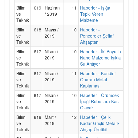
Bilim
619
Haziran
11
Haberler - Işığa
ve
/ 2019
Tepki Veren
Teknik
Malzeme
Bilim
618
Mayıs /
10
Haberler -
ve
2019
Pencereler Şeffaf
Teknik
Ahşaptan
Bilim
617
Nisan /
10
Haberler - İki Boyutlu
ve
2019
Nano Malzeme Işıkla
Teknik
Su Arıtıyor
Bilim
617
Nisan /
11
Haberler - Kendini
ve
2019
Onaran Metal
Teknik
Kaplaması
Bilim
617
Nisan /
10
Haberler - Örümcek
ve
2019
İpeği Robotlara Kas
Teknik
Olacak
Bilim
616
Mart /
12
Haberler - Çelik
ve
2019
Kadar Güçlü Metalik
Teknik
Ahşap Üretildi