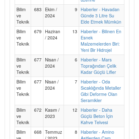
Bilim
683
Ekim /
9
Haberler - Havadan
ve
2024
Günde 3 Litre Su
Teknik
Elde Etmek Mümkün
Bilim
679
Haziran
13
Haberler - Bilinen En
ve
/ 2024
Esnek
Teknik
Malzemelerden Biri:
Yeni Bir Hidrojel
Bilim
677
Nisan /
6
Haberler - Mars
ve
2024
Toprağından Çelik
Teknik
Kadar Güçlü Lifler
Bilim
677
Nisan /
7
Haberler - Oda
ve
2024
Sıcaklığında Metaller
Teknik
Gibi Deforme Olan
Seramikler
Bilim
672
Kasım /
12
Haberler - Daha
ve
2023
Güçlü Beton İçin
Teknik
Kahve Telvesi
Bilim
668
Temmuz
8
Haberler - Amino
ve
/ 2023
Asitlerden Cam