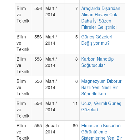
Bilim
556
Mart /
7
Araçlarda Dışarıdan
ve
2014
Alınan Havayı Çok
Teknik
Daha İyi Süzen
Filtreler Geliştirildi
Bilim
556
Mart /
5
Güneş Gözeleri
ve
2014
Değişiyor mu?
Teknik
Bilim
556
Mart /
8
Karbon Nanotüp
ve
2014
Soğutucular
Teknik
Bilim
556
Mart /
6
Magnezyum Diborür
ve
2014
Bazlı Yeni Nesil Bir
Teknik
Süperiletken
Bilim
556
Mart /
11
Ucuz, Verimli Güneş
ve
2014
Gözeleri
Teknik
Bilim
555
Şubat /
60
Elmasların Kusurları
ve
2014
Görüntüleme
Teknik
Sistemlerine Yeni Bir