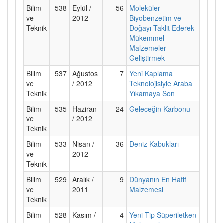
Bilim
538
Eylül /
56
Moleküler
ve
2012
Biyobenzetim ve
Teknik
Doğayı Taklit Ederek
Mükemmel
Malzemeler
Geliştirmek
Bilim
537
Ağustos
7
Yeni Kaplama
ve
/ 2012
Teknolojisiyle Araba
Teknik
Yıkamaya Son
Bilim
535
Haziran
24
Geleceğin Karbonu
ve
/ 2012
Teknik
Bilim
533
Nisan /
36
Deniz Kabukları
ve
2012
Teknik
Bilim
529
Aralık /
9
Dünyanın En Hafif
ve
2011
Malzemesi
Teknik
Bilim
528
Kasım /
4
Yeni Tip Süperiletken