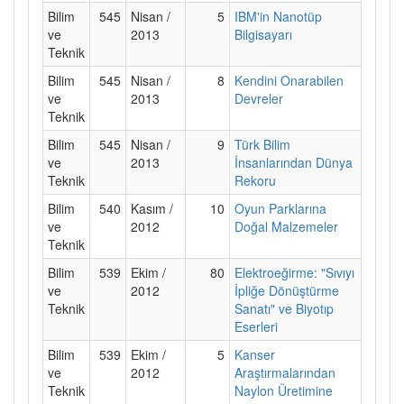
Bilim
545
Nisan /
5
IBM'in Nanotüp
ve
2013
Bilgisayarı
Teknik
Bilim
545
Nisan /
8
Kendini Onarabilen
ve
2013
Devreler
Teknik
Bilim
545
Nisan /
9
Türk Bilim
ve
2013
İnsanlarından Dünya
Teknik
Rekoru
Bilim
540
Kasım /
10
Oyun Parklarına
ve
2012
Doğal Malzemeler
Teknik
Bilim
539
Ekim /
80
Elektroeğirme: "Sıvıyı
ve
2012
İpliğe Dönüştürme
Teknik
Sanatı" ve Biyotıp
Eserleri
Bilim
539
Ekim /
5
Kanser
ve
2012
Araştırmalarından
Teknik
Naylon Üretimine