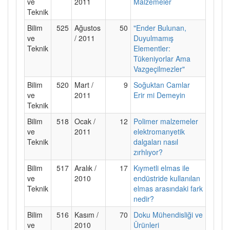
ve
2011
Malzemeler
Teknik
Bilim
525
Ağustos
50
"Ender Bulunan,
ve
/ 2011
Duyulmamış
Teknik
Elementler:
Tükeniyorlar Ama
Vazgeçilmezler"
Bilim
520
Mart /
9
Soğuktan Camlar
ve
2011
Erir mi Demeyin
Teknik
Bilim
518
Ocak /
12
Polimer malzemeler
ve
2011
elektromanyetik
Teknik
dalgaları nasıl
zırhlıyor?
Bilim
517
Aralık /
17
Kıymetli elmas ile
ve
2010
endüstride kullanılan
Teknik
elmas arasındaki fark
nedir?
Bilim
516
Kasım /
70
Doku Mühendisliği ve
ve
2010
Ürünleri