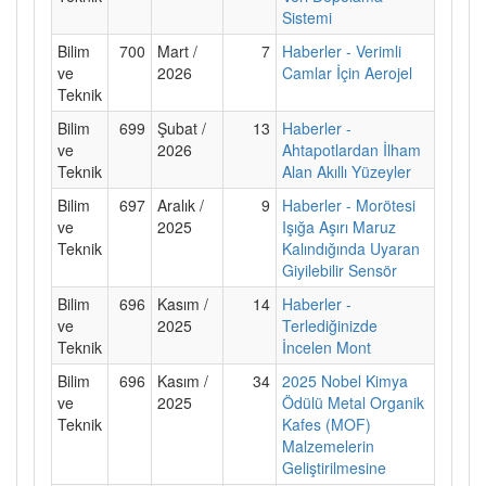
Sistemi
Bilim
700
Mart /
7
Haberler - Verimli
ve
2026
Camlar İçin Aerojel
Teknik
Bilim
699
Şubat /
13
Haberler -
ve
2026
Ahtapotlardan İlham
Teknik
Alan Akıllı Yüzeyler
Bilim
697
Aralık /
9
Haberler - Morötesi
ve
2025
Işığa Aşırı Maruz
Teknik
Kalındığında Uyaran
Giyilebilir Sensör
Bilim
696
Kasım /
14
Haberler -
ve
2025
Terlediğinizde
Teknik
İncelen Mont
Bilim
696
Kasım /
34
2025 Nobel Kimya
ve
2025
Ödülü Metal Organik
Teknik
Kafes (MOF)
Malzemelerin
Geliştirilmesine