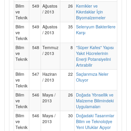
Bilim
549
Ağustos
26
Kemikler ve
ve
/ 2013
Kıkırdaklar İçin
Teknik
Biyomalzemeler
Bilim
549
Ağustos
35
Selenyum Bakterilere
ve
/ 2013
Karşı
Teknik
Bilim
548
Temmuz
8
"Süper Kafes" Yapısı
ve
/ 2013
Yakıt Hücrelerinin
Teknik
Enerji Potansiyelini
Artırabilir
Bilim
547
Haziran
22
Saçlarımıza Neler
ve
/ 2013
Oluyor
Teknik
Bilim
546
Mayıs /
26
Doğada Yönsellik ve
ve
2013
Malzeme Bilimindeki
Teknik
Uygulamaları
Bilim
546
Mayıs /
30
Doğadaki Tasarımlar
ve
2013
Bilim ve Teknolojiye
Teknik
Yeni Ufuklar Açıyor