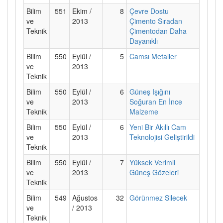
Bilim
551
Ekim /
8
Çevre Dostu
ve
2013
Çimento Sıradan
Teknik
Çimentodan Daha
Dayanıklı
Bilim
550
Eylül /
5
Camsı Metaller
ve
2013
Teknik
Bilim
550
Eylül /
6
Güneş Işığını
ve
2013
Soğuran En İnce
Teknik
Malzeme
Bilim
550
Eylül /
6
Yeni Bir Akıllı Cam
ve
2013
Teknolojisi Geliştirildi
Teknik
Bilim
550
Eylül /
7
Yüksek Verimli
ve
2013
Güneş Gözeleri
Teknik
Bilim
549
Ağustos
32
Görünmez Silecek
ve
/ 2013
Teknik