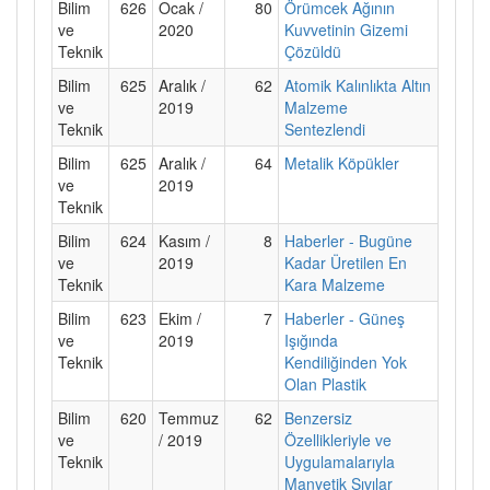
Bilim
626
Ocak /
80
Örümcek Ağının
ve
2020
Kuvvetinin Gizemi
Teknik
Çözüldü
Bilim
625
Aralık /
62
Atomik Kalınlıkta Altın
ve
2019
Malzeme
Teknik
Sentezlendi
Bilim
625
Aralık /
64
Metalik Köpükler
ve
2019
Teknik
Bilim
624
Kasım /
8
Haberler - Bugüne
ve
2019
Kadar Üretilen En
Teknik
Kara Malzeme
Bilim
623
Ekim /
7
Haberler - Güneş
ve
2019
Işığında
Teknik
Kendiliğinden Yok
Olan Plastik
Bilim
620
Temmuz
62
Benzersiz
ve
/ 2019
Özellikleriyle ve
Teknik
Uygulamalarıyla
Manyetik Sıvılar