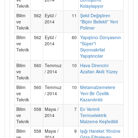
Teknik
Kolaylaşıyor
Bilim
562
Eylül /
11
Şekil Değiştiren
ve
2014
"Biçim Bellekli" Yeni
Teknik
Polimer
Bilim
562
Eylül /
60
Yapıştırıcı Dünyasının
ve
2014
"Süper"i
Teknik
Siyonoakrilat
Yapıştırıcılar
Bilim
560
Temmuz
10
Hava Direncini
ve
/ 2014
Azaltan Akıllı Yüzey
Teknik
Bilim
560
Temmuz
10
Metamalzemelere
ve
/ 2014
Yeni Bir Özellik
Teknik
Kazandırıldı
Bilim
558
Mayıs /
7
En Verimli
ve
2014
Termoelektrik
Teknik
Malzeme Keşfedildi
Bilim
558
Mayıs /
9
Işığı Hareket Yönüne
ve
2014
Göre Filtreleyen