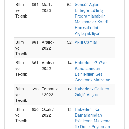
Bilim
664
Mart /
62
Sensör Ağları
ve
2023
Entegre Edilmiş
Teknik
Programlanabilir
Malzemeler Kendi
Hareketlerini
Algılayabiliyor
Bilim
661
Aralık /
52
Akıllı Camlar
ve
2022
Teknik
Bilim
661
Aralık /
14
Haberler - Gu?ve
ve
2022
Kanatlarından
Teknik
Esinlenilen Ses
Geçirmez Malzeme
Bilim
656
Temmuz
12
Haberler - Çelikten
ve
/ 2022
Güçlü Ahşap
Teknik
Bilim
650
Ocak /
13
Haberler - Kan
ve
2022
Damarlarından
Teknik
Esinlenen Malzeme
ile Deniz Suyundan