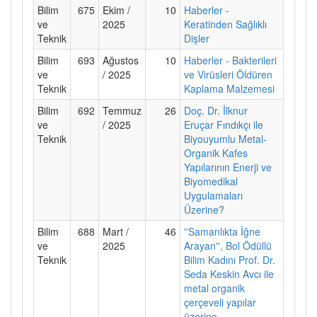
Bilim
675
Ekim /
10
Haberler -
ve
2025
Keratinden Sağlıklı
Teknik
Dişler
Bilim
693
Ağustos
10
Haberler - Bakterileri
ve
/ 2025
ve Virüsleri Öldüren
Teknik
Kaplama Malzemesi
Bilim
692
Temmuz
26
Doç. Dr. İlknur
ve
/ 2025
Eruçar Fındıkçı ile
Teknik
Biyouyumlu Metal-
Organik Kafes
Yapılarının Enerji ve
Biyomedikal
Uygulamaları
Üzerine?
Bilim
688
Mart /
46
''Samanlıkta İğne
ve
2025
Arayan'', Bol Ödüllü
Teknik
Bilim Kadını Prof. Dr.
Seda Keskin Avcı ile
metal organik
çerçeveli yapılar
üzerine