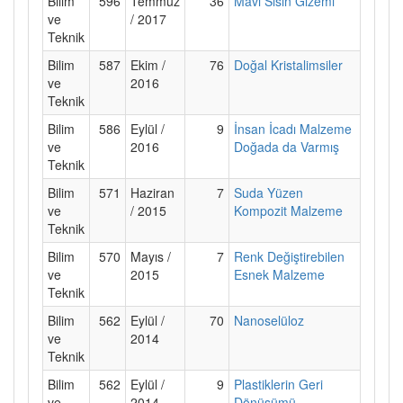
Bilim
596
Temmuz
36
Mavi Sisin Gizemi
ve
/ 2017
Teknik
Bilim
587
Ekim /
76
Doğal Kristalimsiler
ve
2016
Teknik
Bilim
586
Eylül /
9
İnsan İcadı Malzeme
ve
2016
Doğada da Varmış
Teknik
Bilim
571
Haziran
7
Suda Yüzen
ve
/ 2015
Kompozit Malzeme
Teknik
Bilim
570
Mayıs /
7
Renk Değiştirebilen
ve
2015
Esnek Malzeme
Teknik
Bilim
562
Eylül /
70
Nanoselüloz
ve
2014
Teknik
Bilim
562
Eylül /
9
Plastiklerin Geri
ve
2014
Dönüşümü