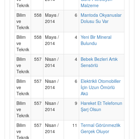
Teknik
Malzeme
Bilim
558
Mayıs /
6
Mantoda Okyanuslar
ve
2014
Dolusu Su Var
Teknik
Bilim
558
Mayıs /
4
Yeni Bir Mineral
ve
2014
Bulundu
Teknik
Bilim
557
Nisan /
4
Bebek Bezleri Artık
ve
2014
Sensörlü
Teknik
Bilim
557
Nisan /
6
Elektrikli Otomobiller
ve
2014
İçin Uzun Ömürlü
Teknik
Akü
Bilim
557
Nisan /
9
Hareket Et Telefonun
ve
2014
Şarj Olsun
Teknik
Bilim
557
Nisan /
11
Termal Görünmezlik
ve
2014
Gerçek Oluyor
Teknik