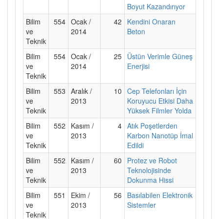
Boyut Kazandırıyor
Bilim
554
Ocak /
42
Kendini Onaran
ve
2014
Beton
Teknik
Bilim
554
Ocak /
25
Üstün Verimle Güneş
ve
2014
Enerjisi
Teknik
Bilim
553
Aralık /
10
Cep Telefonları İçin
ve
2013
Koruyucu Etkisi Daha
Teknik
Yüksek Filmler Yolda
Bilim
552
Kasım /
4
Atık Poşetlerden
ve
2013
Karbon Nanotüp İmal
Teknik
Edildi
Bilim
552
Kasım /
60
Protez ve Robot
ve
2013
Teknolojisinde
Teknik
Dokunma Hissi
Bilim
551
Ekim /
56
Basılabilen Elektronik
ve
2013
Sistemler
Teknik