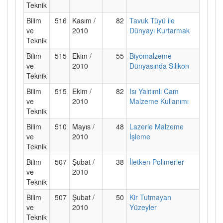
Teknik
Bilim
516
Kasım /
82
Tavuk Tüyü ile
ve
2010
Dünyayı Kurtarmak
Teknik
Bilim
515
Ekim /
55
Biyomalzeme
ve
2010
Dünyasında Silikon
Teknik
Bilim
515
Ekim /
82
Isı Yalıtımlı Cam
ve
2010
Malzeme Kullanımı
Teknik
Bilim
510
Mayıs /
48
Lazerle Malzeme
ve
2010
İşleme
Teknik
Bilim
507
Şubat /
38
İletken Polimerler
ve
2010
Teknik
Bilim
507
Şubat /
50
Kir Tutmayan
ve
2010
Yüzeyler
Teknik