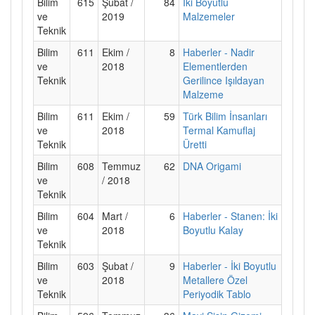
Bilim
615
Şubat /
84
İki Boyutlu
ve
2019
Malzemeler
Teknik
Bilim
611
Ekim /
8
Haberler - Nadir
ve
2018
Elementlerden
Teknik
Gerilince Işıldayan
Malzeme
Bilim
611
Ekim /
59
Türk Bilim İnsanları
ve
2018
Termal Kamuflaj
Teknik
Üretti
Bilim
608
Temmuz
62
DNA Origami
ve
/ 2018
Teknik
Bilim
604
Mart /
6
Haberler - Stanen: İki
ve
2018
Boyutlu Kalay
Teknik
Bilim
603
Şubat /
9
Haberler - İki Boyutlu
ve
2018
Metallere Özel
Teknik
Periyodik Tablo