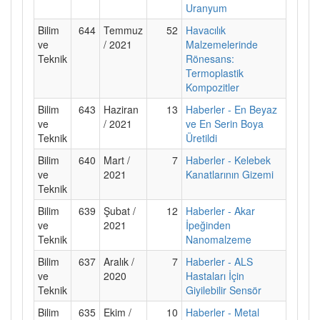
Uranyum
Bilim
644
Temmuz
52
Havacılık
ve
/ 2021
Malzemelerinde
Teknik
Rönesans:
Termoplastik
Kompozitler
Bilim
643
Haziran
13
Haberler - En Beyaz
ve
/ 2021
ve En Serin Boya
Teknik
Üretildi
Bilim
640
Mart /
7
Haberler - Kelebek
ve
2021
Kanatlarının Gizemi
Teknik
Bilim
639
Şubat /
12
Haberler - Akar
ve
2021
İpeğinden
Teknik
Nanomalzeme
Bilim
637
Aralık /
7
Haberler - ALS
ve
2020
Hastaları İçin
Teknik
Giyilebilir Sensör
Bilim
635
Ekim /
10
Haberler - Metal