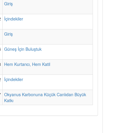
1
Giriş
2
İçindekiler
1
Giriş
6
Güneş İçin Buluştuk
8
Hem Kurtarıcı, Hem Katil
2
İçindekiler
7
Okyanus Karbonuna Küçük Canlıdan Büyük
Katkı