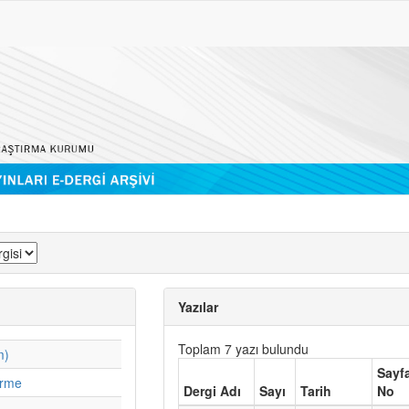
Yazılar
Toplam 7 yazı bulundu
m)
Sayf
irme
Dergi Adı
Sayı
Tarih
No