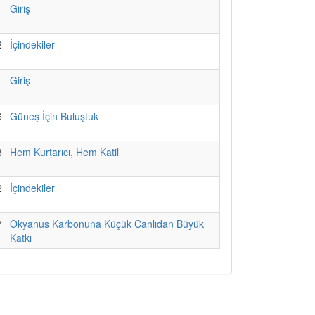
1
Giriş
2
İçindekiler
1
Giriş
6
Güneş İçin Buluştuk
8
Hem Kurtarıcı, Hem Katil
2
İçindekiler
7
Okyanus Karbonuna Küçük Canlıdan Büyük
Katkı