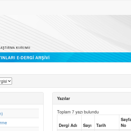
Yazılar
Toplam 7 yazı bulundu
m)
Sayf
irme
Dergi Adı
Sayı
Tarih
No