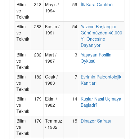
Bilim
318
Mayıs /
59
İlk Kara Canlıları
ve
1994
Teknik
Bilim
288
Kasım /
54
Yazının Başlangıcı
ve
1991
Günümüzden 40.000
Teknik
Yıl Öncesine
Dayanıyor
Bilim
232
Mart /
3
Yaşayan Fosilin
ve
1987
Öyküsü
Teknik
Bilim
182
Ocak /
7
Evrimin Paleontolojik
ve
1983
Kanıtları
Teknik
Bilim
179
Ekim /
14
Kuşlar Nasıl Uçmaya
ve
1982
Başladı?
Teknik
Bilim
176
Temmuz
15
Dinazor Safrası
ve
/ 1982
Teknik