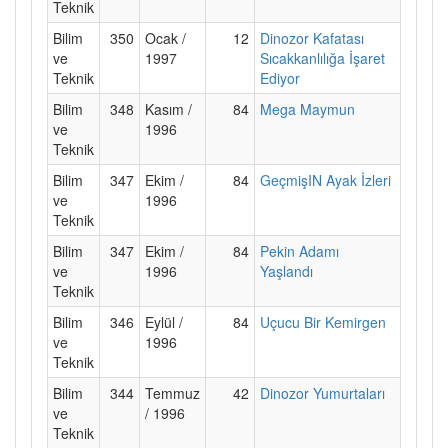
Teknik
Bilim
350
Ocak /
12
Dinozor Kafatası
ve
1997
Sıcakkanlılığa İşaret
Teknik
Ediyor
Bilim
348
Kasım /
84
Mega Maymun
ve
1996
Teknik
Bilim
347
Ekim /
84
GeçmişIN Ayak İzleri
ve
1996
Teknik
Bilim
347
Ekim /
84
Pekin Adamı
ve
1996
Yaşlandı
Teknik
Bilim
346
Eylül /
84
Uçucu Bir Kemirgen
ve
1996
Teknik
Bilim
344
Temmuz
42
Dinozor Yumurtaları
ve
/ 1996
Teknik