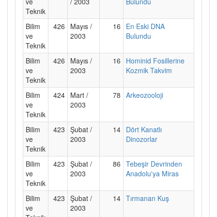
ve
/ 2003
Bulundu
Teknik
Bilim
426
Mayıs /
16
En Eski DNA
ve
2003
Bulundu
Teknik
Bilim
426
Mayıs /
16
Hominid Fosillerine
ve
2003
Kozmik Takvim
Teknik
Bilim
424
Mart /
78
Arkeozooloji
ve
2003
Teknik
Bilim
423
Şubat /
14
Dört Kanatlı
ve
2003
Dinozorlar
Teknik
Bilim
423
Şubat /
86
Tebeşir Devrinden
ve
2003
Anadolu'ya Miras
Teknik
Bilim
423
Şubat /
14
Tırmanan Kuş
ve
2003