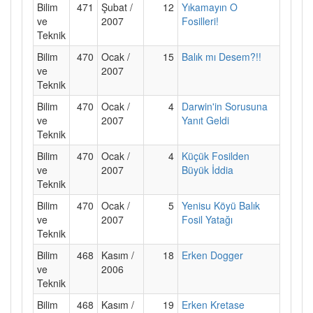
Bilim
471
Şubat /
12
Yıkamayın O
ve
2007
Fosilleri!
Teknik
Bilim
470
Ocak /
15
Balık mı Desem?!!
ve
2007
Teknik
Bilim
470
Ocak /
4
Darwin'in Sorusuna
ve
2007
Yanıt Geldi
Teknik
Bilim
470
Ocak /
4
Küçük Fosilden
ve
2007
Büyük İddia
Teknik
Bilim
470
Ocak /
5
Yenisu Köyü Balık
ve
2007
Fosil Yatağı
Teknik
Bilim
468
Kasım /
18
Erken Dogger
ve
2006
Teknik
Bilim
468
Kasım /
19
Erken Kretase