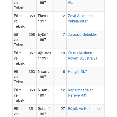
ve
1997
Ata
Teknik
Bilim
359
Ekim /
12
Zayıf Anlarında
ve
1997
Yakalandılar
Teknik
Bilim
358
Eylül /
7
Jurassic Bebekler
ve
1997
Teknik
Bilim
357
Ağustos
10
Ötücü Kuşların
ve
/ 1997
Kökeni Avustralya
Teknik
Bilim
353
Nisan /
16
Hangisi İlk?
ve
1997
Teknik
Bilim
353
Nisan /
12
Kaplumbağalar
ve
1997
Nereye Ait?
Teknik
Bilim
351
Şubat /
27
Büyük ve Kozmopolit
ve
1997