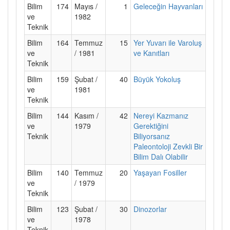
Bilim
174
Mayıs /
1
Geleceğin Hayvanları
ve
1982
Teknik
Bilim
164
Temmuz
15
Yer Yuvarı ile Varoluş
ve
/ 1981
ve Kanıtları
Teknik
Bilim
159
Şubat /
40
Büyük Yokoluş
ve
1981
Teknik
Bilim
144
Kasım /
42
Nereyi Kazmanız
ve
1979
Gerektiğini
Teknik
Biliyorsanız
Paleontoloji Zevkli Bir
Bilim Dalı Olabilir
Bilim
140
Temmuz
20
Yaşayan Fosiller
ve
/ 1979
Teknik
Bilim
123
Şubat /
30
Dinozorlar
ve
1978
Teknik