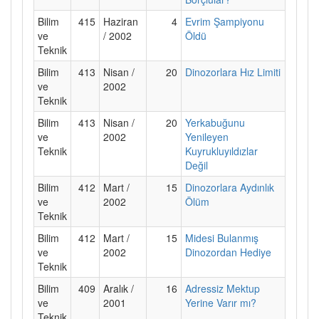
Bilim
415
Haziran
4
Evrim Şampiyonu
ve
/ 2002
Öldü
Teknik
Bilim
413
Nisan /
20
Dinozorlara Hız Limiti
ve
2002
Teknik
Bilim
413
Nisan /
20
Yerkabuğunu
ve
2002
Yenileyen
Teknik
Kuyrukluyıldızlar
Değil
Bilim
412
Mart /
15
Dinozorlara Aydınlık
ve
2002
Ölüm
Teknik
Bilim
412
Mart /
15
Midesi Bulanmış
ve
2002
Dinozordan Hediye
Teknik
Bilim
409
Aralık /
16
Adressiz Mektup
ve
2001
Yerine Varır mı?
Teknik