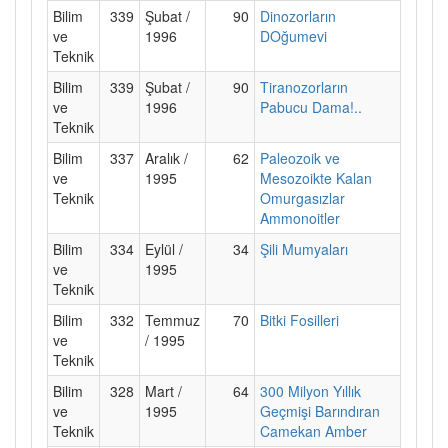
Bilim
339
Şubat /
90
Dinozorların
ve
1996
DOğumevi
Teknik
Bilim
339
Şubat /
90
Tiranozorların
ve
1996
Pabucu Dama!..
Teknik
Bilim
337
Aralık /
62
Paleozoik ve
ve
1995
Mesozoikte Kalan
Teknik
Omurgasızlar
Ammonoitler
Bilim
334
Eylül /
34
Şili Mumyaları
ve
1995
Teknik
Bilim
332
Temmuz
70
Bitki Fosilleri
ve
/ 1995
Teknik
Bilim
328
Mart /
64
300 Milyon Yıllık
ve
1995
Geçmişi Barındıran
Teknik
Camekan Amber