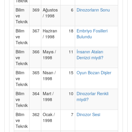
Teknik
Bilim
369
Ağustos
6
Dinozorların Sonu
ve
/ 1998
Teknik
Bilim
367
Haziran
18
Embriyo Fosilleri
ve
/ 1998
Bulundu
Teknik
Bilim
366
Mayıs /
11
İnsanın Ataları
ve
1998
Denizci miydi?
Teknik
Bilim
365
Nisan /
15
Oyun Bozan Dişler
ve
1998
Teknik
Bilim
364
Mart /
10
Dinozorlar Renkli
ve
1998
miydi?
Teknik
Bilim
362
Ocak /
7
Dinozor Sesi
ve
1998
Teknik