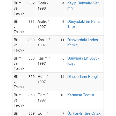
Bilim
362
Ocak /
4
Kayıp Dünyalar Var
ve
1998
mı?
Teknik
Bilim
361
Aralık /
6
Dünyadaki En Pahalı
ve
1997
T.rex
Teknik
Bilim
360
Kasım /
11
Dinozordaki Lades
ve
1997
Kemiği
Teknik
Bilim
360
Kasım /
8
Dünyanın En Büyük
ve
1997
Kuşu
Teknik
Bilim
359
Ekim /
14
Dinozorların Rengi
ve
1997
Teknik
Bilim
359
Ekim /
13
Karmaşa Teorisi
ve
1997
Teknik
Bilim
359
Ekim /
7
Üç Farklı Türe Ortak