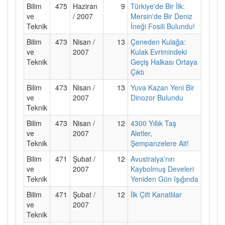
Bilim
475
Haziran
9
Türkiye'de Bir İlk:
ve
/ 2007
Mersin'de Bir Deniz
Teknik
İneği Fosili Bulundu!
Bilim
473
Nisan /
13
Çeneden Kulağa:
ve
2007
Kulak Evrimindeki
Teknik
Geçiş Halkası Ortaya
Çıktı
Bilim
473
Nisan /
13
Yuva Kazan Yeni Bir
ve
2007
Dinozor Bulundu
Teknik
Bilim
473
Nisan /
12
4300 Yıllık Taş
ve
2007
Aletler,
Teknik
Şempanzelere Ait!
Bilim
471
Şubat /
12
Avustralya'nın
ve
2007
Kaybolmuş Develeri
Teknik
Yeniden Gün Işığında
Bilim
471
Şubat /
12
İlk Çift Kanatlılar
ve
2007
Teknik