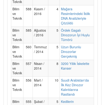
Teknik
Bilim
588
Kasım /
4
Mağara
ve
2016
Resimlerindeki İkilik
Teknik
DNA Analizleriyle
Çözüldü
Bilim
585
Ağustos
5
Ördek Gagalı
ve
/ 2016
Dinozorun İyi Huylu
Teknik
Tümörü
Bilim
560
Temmuz
5
Uzun Burunlu
ve
/ 2014
Dinozorlar
Teknik
Gerçekmiş
Bilim
557
Nisan /
8
3200 Yıllık İskelette
ve
2014
Kanser
Teknik
Bilim
556
Mart /
10
Suudi Arabistan'da
ve
2014
İlk Kez Dinozor
Teknik
Kalıntılarına
Rastlandı
Bilim
555
Şubat /
5
Kedilerin