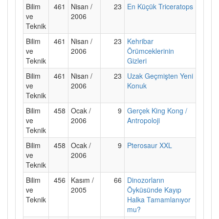
Bilim
461
Nisan /
23
En Küçük Triceratops
ve
2006
Teknik
Bilim
461
Nisan /
23
Kehribar
ve
2006
Örümceklerinin
Teknik
Gizleri
Bilim
461
Nisan /
23
Uzak Geçmişten Yeni
ve
2006
Konuk
Teknik
Bilim
458
Ocak /
9
Gerçek King Kong /
ve
2006
Antropoloji
Teknik
Bilim
458
Ocak /
9
Pterosaur XXL
ve
2006
Teknik
Bilim
456
Kasım /
66
Dinozorların
ve
2005
Öyküsünde Kayıp
Teknik
Halka Tamamlanıyor
mu?