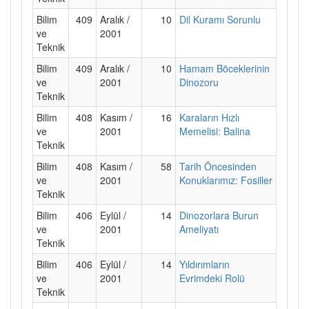
Bilim
409
Aralık /
10
Dil Kuramı Sorunlu
ve
2001
Teknik
Bilim
409
Aralık /
10
Hamam Böceklerinin
ve
2001
Dinozoru
Teknik
Bilim
408
Kasım /
16
Karaların Hızlı
ve
2001
Memelisi: Balina
Teknik
Bilim
408
Kasım /
58
Tarih Öncesinden
ve
2001
Konuklarımız: Fosiller
Teknik
Bilim
406
Eylül /
14
Dinozorlara Burun
ve
2001
Ameliyatı
Teknik
Bilim
406
Eylül /
14
Yıldırımların
ve
2001
Evrimdeki Rolü
Teknik