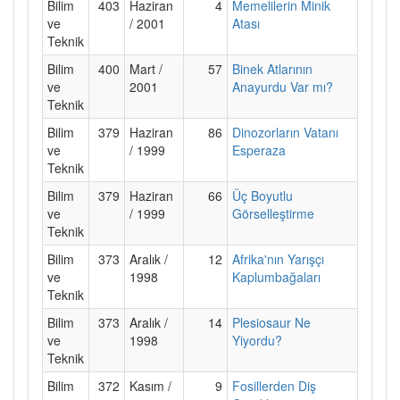
Bilim
403
Haziran
4
Memelilerin Minik
ve
/ 2001
Atası
Teknik
Bilim
400
Mart /
57
Binek Atlarının
ve
2001
Anayurdu Var mı?
Teknik
Bilim
379
Haziran
86
Dinozorların Vatanı
ve
/ 1999
Esperaza
Teknik
Bilim
379
Haziran
66
Üç Boyutlu
ve
/ 1999
Görselleştirme
Teknik
Bilim
373
Aralık /
12
Afrika'nın Yarışçı
ve
1998
Kaplumbağaları
Teknik
Bilim
373
Aralık /
14
Plesiosaur Ne
ve
1998
Yiyordu?
Teknik
Bilim
372
Kasım /
9
Fosillerden Diş