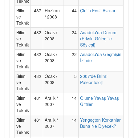
Teknik
Bilim
487
Haziran
44
Çin'in Fosil Avcıları
ve
/ 2008
Teknik
Bilim
482
Ocak /
24
Anadolu'da Durum
ve
2008
(Erksin Güleç ile
Teknik
Söyleşi)
Bilim
482
Ocak /
22
Anadolu'da Geçmişin
ve
2008
İzinde
Teknik
Bilim
482
Ocak /
5
2007'de Bilim:
ve
2008
Paleontoloji
Teknik
Bilim
481
Aralık /
14
Ölüme Yavaş Yavaş
ve
2007
Gittiler
Teknik
Bilim
481
Aralık /
14
Yengeçten Korkanlar
ve
2007
Buna Ne Diyecek?
Teknik