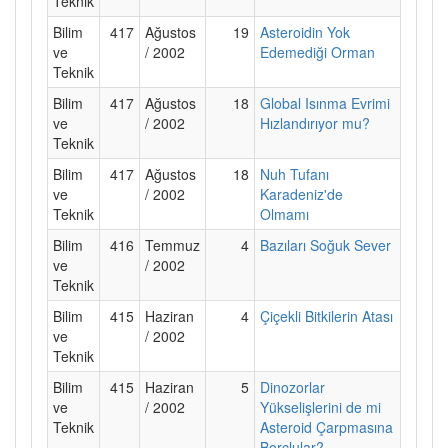
Teknik
Bilim
417
Ağustos
19
Asteroidin Yok
ve
/ 2002
Edemediği Orman
Teknik
Bilim
417
Ağustos
18
Global Isınma Evrimi
ve
/ 2002
Hızlandırıyor mu?
Teknik
Bilim
417
Ağustos
18
Nuh Tufanı
ve
/ 2002
Karadeniz'de
Teknik
Olmamı
Bilim
416
Temmuz
4
Bazıları Soğuk Sever
ve
/ 2002
Teknik
Bilim
415
Haziran
4
Çiçekli Bitkilerin Atası
ve
/ 2002
Teknik
Bilim
415
Haziran
5
Dinozorlar
ve
/ 2002
Yükselişlerini de mi
Teknik
Asteroid Çarpmasına
Borçlular?