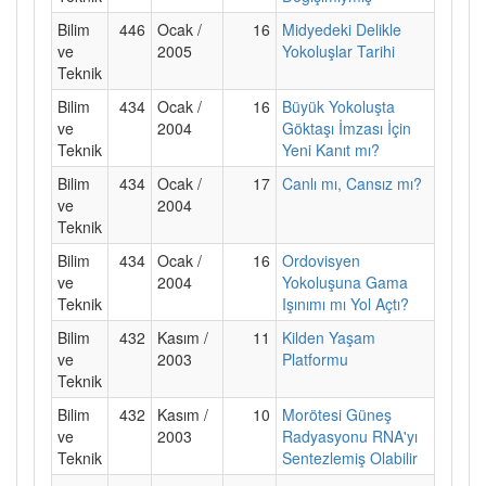
Bilim
446
Ocak /
16
Midyedeki Delikle
ve
2005
Yokoluşlar Tarihi
Teknik
Bilim
434
Ocak /
16
Büyük Yokoluşta
ve
2004
Göktaşı İmzası İçin
Teknik
Yeni Kanıt mı?
Bilim
434
Ocak /
17
Canlı mı, Cansız mı?
ve
2004
Teknik
Bilim
434
Ocak /
16
Ordovisyen
ve
2004
Yokoluşuna Gama
Teknik
Işınımı mı Yol Açtı?
Bilim
432
Kasım /
11
Kilden Yaşam
ve
2003
Platformu
Teknik
Bilim
432
Kasım /
10
Morötesi Güneş
ve
2003
Radyasyonu RNA'yı
Teknik
Sentezlemiş Olabilir