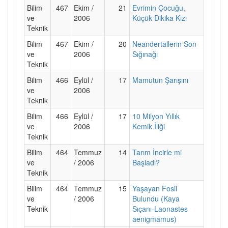
Bilim
467
Ekim /
21
Evrimin Çocuğu,
ve
2006
Küçük Dikika Kızı
Teknik
Bilim
467
Ekim /
20
Neandertallerin Son
ve
2006
Sığınağı
Teknik
Bilim
466
Eylül /
17
Mamutun Şarışını
ve
2006
Teknik
Bilim
466
Eylül /
17
10 Milyon Yıllık
ve
2006
Kemik İliği
Teknik
Bilim
464
Temmuz
14
Tarım İncirle mi
ve
/ 2006
Başladı?
Teknik
Bilim
464
Temmuz
15
Yaşayan Fosil
ve
/ 2006
Bulundu (Kaya
Teknik
Sıçanı-Laonastes
aenigmamus)