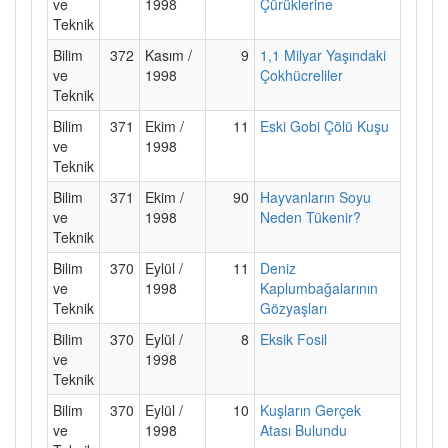
ve
1998
Çürüklerine
Teknik
Bilim
372
Kasım /
9
1,1 Milyar Yaşındaki
ve
1998
Çokhücreliler
Teknik
Bilim
371
Ekim /
11
Eski Gobi Çölü Kuşu
ve
1998
Teknik
Bilim
371
Ekim /
90
Hayvanların Soyu
ve
1998
Neden Tükenir?
Teknik
Bilim
370
Eylül /
11
Deniz
ve
1998
Kaplumbağalarının
Teknik
Gözyaşları
Bilim
370
Eylül /
8
Eksik Fosil
ve
1998
Teknik
Bilim
370
Eylül /
10
Kuşların Gerçek
ve
1998
Atası Bulundu