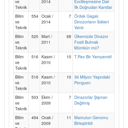
ve
2014
Evcilleşmesine Dair
Teknik
İlk Doğrudan Kanıtlar
Bilim
554
Ocak /
7
Ördek Gagalı
ve
2014
Dinozorların İbikleri
Teknik
Vardı
Bilim
520
Mart /
68
Ülkemizde Dinazor
ve
2011
Fosili Bulmak
Teknik
Mümkün mü?
Bilim
516
Kasım /
10
T.Rex Bir Yamyamdı!
ve
2010
Teknik
Bilim
516
Kasım /
10
36 Milyon Yaşındaki
ve
2010
Penguen
Teknik
Bilim
503
Ekim /
7
Dinazorlar Şişman
ve
2009
Değilmiş
Teknik
Bilim
494
Ocak /
11
Mamutun Genomu
ve
2009
Birleştirildi