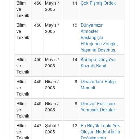
Bilim
450
Mayıs /
14
Çok Pişmiş Ördek
ve
2005
Teknik
Bilim
450
Mayıs /
15
Dünyamızın
ve
2005
Atmosferi
Teknik
Başlangıçta
Hidrojence Zengin,
Yaşama Dostmuş
Bilim
450
Mayıs /
14
Kartopu Dünya'ya
ve
2005
Kozmik Kanıt
Teknik
Bilim
449
Nisan /
8
Dinazorlara Rakip
ve
2005
Memeli
Teknik
Bilim
449
Nisan /
8
Dinozor Fosilinde
ve
2005
Yumuşak Dokular
Teknik
Bilim
447
Şubat /
12
En Büyük Toplu Yok
ve
2005
Oluşun Nedeni İklim
Teknik
Değişimiymiş