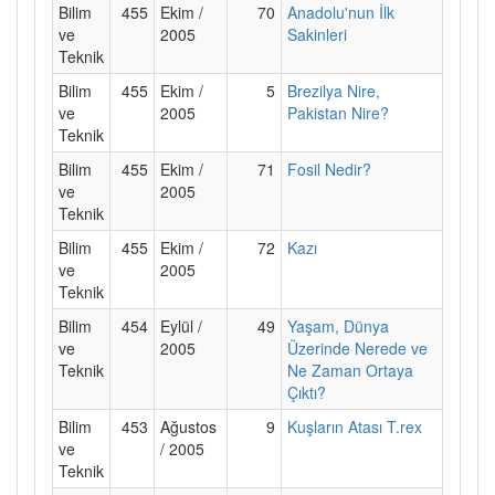
Bilim
455
Ekim /
70
Anadolu'nun İlk
ve
2005
Sakinleri
Teknik
Bilim
455
Ekim /
5
Brezilya Nire,
ve
2005
Pakistan Nire?
Teknik
Bilim
455
Ekim /
71
Fosil Nedir?
ve
2005
Teknik
Bilim
455
Ekim /
72
Kazı
ve
2005
Teknik
Bilim
454
Eylül /
49
Yaşam, Dünya
ve
2005
Üzerinde Nerede ve
Teknik
Ne Zaman Ortaya
Çıktı?
Bilim
453
Ağustos
9
Kuşların Atası T.rex
ve
/ 2005
Teknik