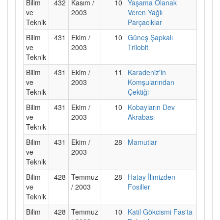
Bilim
432
Kasım /
10
Yaşama Olanak
ve
2003
Veren Yağlı
Teknik
Parçacıklar
Bilim
431
Ekim /
10
Güneş Şapkalı
ve
2003
Trilobit
Teknik
Bilim
431
Ekim /
11
Karadeniz'in
ve
2003
Komşularından
Teknik
Çektiği
Bilim
431
Ekim /
10
Kobayların Dev
ve
2003
Akrabası
Teknik
Bilim
431
Ekim /
28
Mamutlar
ve
2003
Teknik
Bilim
428
Temmuz
28
Hatay İlimizden
ve
/ 2003
Fosiller
Teknik
Bilim
428
Temmuz
10
Katil Gökcismi Fas'ta