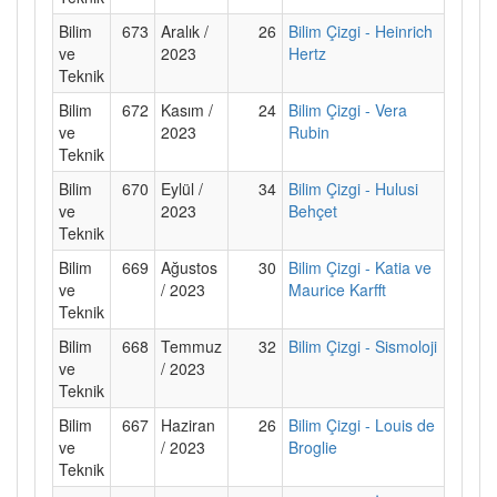
Bilim
673
Aralık /
26
Bilim Çizgi - Heinrich
ve
2023
Hertz
Teknik
Bilim
672
Kasım /
24
Bilim Çizgi - Vera
ve
2023
Rubin
Teknik
Bilim
670
Eylül /
34
Bilim Çizgi - Hulusi
ve
2023
Behçet
Teknik
Bilim
669
Ağustos
30
Bilim Çizgi - Katia ve
ve
/ 2023
Maurice Karfft
Teknik
Bilim
668
Temmuz
32
Bilim Çizgi - Sismoloji
ve
/ 2023
Teknik
Bilim
667
Haziran
26
Bilim Çizgi - Louis de
ve
/ 2023
Broglie
Teknik