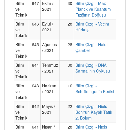
Bilim
647
Ekim /
30
Bilim Çizgi - Max
ve
2021
Planck ve Kuantum
Teknik
Fiziğinin Doğuşu
Bilim
646
Eylül /
28
Bilim Çizgi - Vecihi
ve
2021
Hürkuş
Teknik
Bilim
645
Ağustos
28
Bilim Çizgi - Halet
ve
/ 2021
Çambel
Teknik
Bilim
644
Temmuz
30
Bilim Çizgi - DNA
ve
/ 2021
Sarmalının Öyküsü
Teknik
Bilim
643
Haziran
16
Bilim Çizgi -
ve
/ 2021
Schrödinger'in Kedisi
Teknik
Bilim
642
Mayıs /
22
Bilim Çizgi - Niels
ve
2021
Bohr'un Kayak Tatili
Teknik
2. Bölüm
Bilim
641
Nisan /
28
Bilim Çizgi - Niels