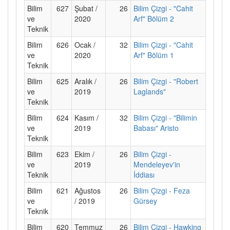
Bilim
627
Şubat /
26
Bilim Çizgi - "Cahit
ve
2020
Arf" Bölüm 2
Teknik
Bilim
626
Ocak /
32
Bilim Çizgi - "Cahit
ve
2020
Arf" Bölüm 1
Teknik
Bilim
625
Aralık /
26
Bilim Çizgi - "Robert
ve
2019
Laglands"
Teknik
Bilim
624
Kasım /
32
Bilim Çizgi - "Bilimin
ve
2019
Babası" Aristo
Teknik
Bilim
623
Ekim /
26
Bilim Çizgi -
ve
2019
Mendeleyev'in
Teknik
İddiası
Bilim
621
Ağustos
26
Bilim Çizgi - Feza
ve
/ 2019
Gürsey
Teknik
Bilim
620
Temmuz
26
Bilim Çizgi - Hawking