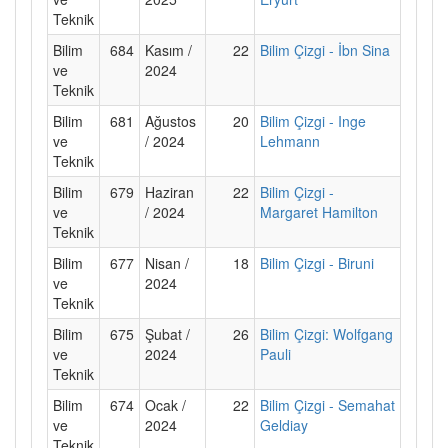
Teknik
Bilim
684
Kasım /
22
Bilim Çizgi - İbn Sina
ve
2024
Teknik
Bilim
681
Ağustos
20
Bilim Çizgi - Inge
ve
/ 2024
Lehmann
Teknik
Bilim
679
Haziran
22
Bilim Çizgi -
ve
/ 2024
Margaret Hamilton
Teknik
Bilim
677
Nisan /
18
Bilim Çizgi - Biruni
ve
2024
Teknik
Bilim
675
Şubat /
26
Bilim Çizgi: Wolfgang
ve
2024
Pauli
Teknik
Bilim
674
Ocak /
22
Bilim Çizgi - Semahat
ve
2024
Geldiay
Teknik