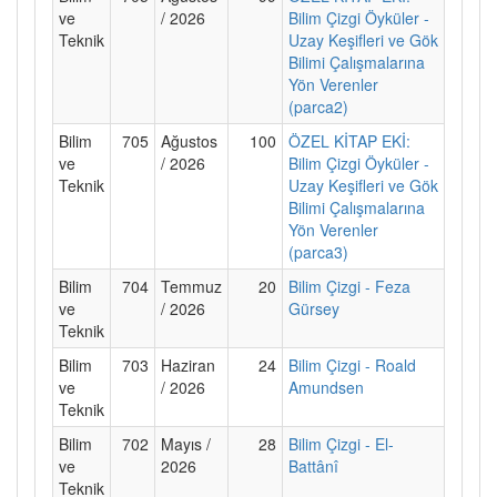
ve
/ 2026
Bilim Çizgi Öyküler -
Teknik
Uzay Keşifleri ve Gök
Bilimi Çalışmalarına
Yön Verenler
(parca2)
Bilim
705
Ağustos
100
ÖZEL KİTAP EKİ:
ve
/ 2026
Bilim Çizgi Öyküler -
Teknik
Uzay Keşifleri ve Gök
Bilimi Çalışmalarına
Yön Verenler
(parca3)
Bilim
704
Temmuz
20
Bilim Çizgi - Feza
ve
/ 2026
Gürsey
Teknik
Bilim
703
Haziran
24
Bilim Çizgi - Roald
ve
/ 2026
Amundsen
Teknik
Bilim
702
Mayıs /
28
Bilim Çizgi - El-
ve
2026
Battânî
Teknik