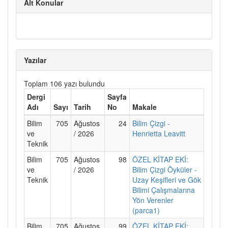
Alt Konular
Yazılar
Toplam 106 yazı bulundu
Dergi
Sayfa
Adı
Sayı
Tarih
No
Makale
Bilim
705
Ağustos
24
Bilim Çizgi -
ve
/ 2026
Henrietta Leavitt
Teknik
Bilim
705
Ağustos
98
ÖZEL KİTAP EKİ:
ve
/ 2026
Bilim Çizgi Öyküler -
Teknik
Uzay Keşifleri ve Gök
Bilimi Çalışmalarına
Yön Verenler
(parca1)
Bilim
705
Ağustos
99
ÖZEL KİTAP EKİ: