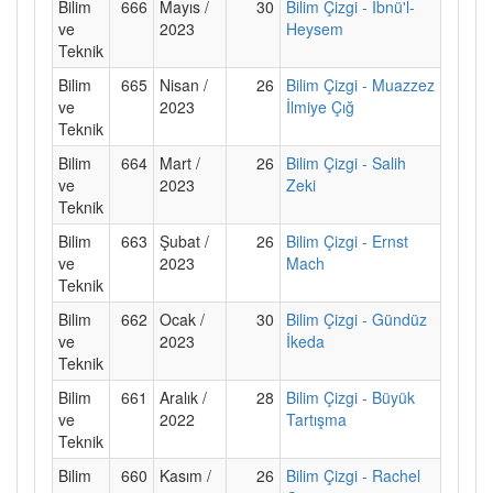
Bilim
666
Mayıs /
30
Bilim Çizgi - İbnü'l-
ve
2023
Heysem
Teknik
Bilim
665
Nisan /
26
Bilim Çizgi - Muazzez
ve
2023
İlmiye Çığ
Teknik
Bilim
664
Mart /
26
Bilim Çizgi - Salih
ve
2023
Zeki
Teknik
Bilim
663
Şubat /
26
Bilim Çizgi - Ernst
ve
2023
Mach
Teknik
Bilim
662
Ocak /
30
Bilim Çizgi - Gündüz
ve
2023
İkeda
Teknik
Bilim
661
Aralık /
28
Bilim Çizgi - Büyük
ve
2022
Tartışma
Teknik
Bilim
660
Kasım /
26
Bilim Çizgi - Rachel