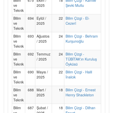
Bilim
675
Ekim /
18
Bilim Çizgi - Kâmile
ve
2025
Şevki Mutlu
Teknik
Bilim
694
Eylül /
22
Bilim Çizgi - El-
ve
2025
Cezerî
Teknik
Bilim
693
Ağustos
24
Bilim Çizgi - Behram
ve
/ 2025
Kurşunoğlu
Teknik
Bilim
692
Temmuz
24
Bilim Çizgi -
ve
/ 2025
TÜBİTAK'ın Kuruluş
Teknik
Öyküsü
Bilim
690
Mayıs /
22
Bilim Çizgi - Halil
ve
2025
İnalcık
Teknik
Bilim
688
Mart /
18
Bilim Çizgi - Ernest
ve
2025
Henry Shackleton
Teknik
Bilim
687
Şubat /
18
Bilim Çizgi - Dilhan
ve
2025
Eryurt