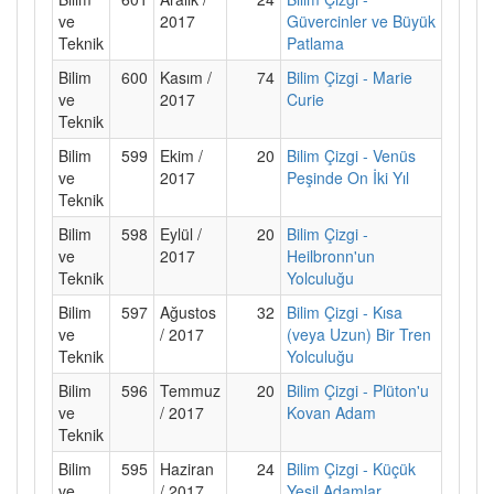
ve
2017
Güvercinler ve Büyük
Teknik
Patlama
Bilim
600
Kasım /
74
Bilim Çizgi - Marie
ve
2017
Curie
Teknik
Bilim
599
Ekim /
20
Bilim Çizgi - Venüs
ve
2017
Peşinde On İki Yıl
Teknik
Bilim
598
Eylül /
20
Bilim Çizgi -
ve
2017
Heilbronn'un
Teknik
Yolculuğu
Bilim
597
Ağustos
32
Bilim Çizgi - Kısa
ve
/ 2017
(veya Uzun) Bir Tren
Teknik
Yolculuğu
Bilim
596
Temmuz
20
Bilim Çizgi - Plüton'u
ve
/ 2017
Kovan Adam
Teknik
Bilim
595
Haziran
24
Bilim Çizgi - Küçük
ve
/ 2017
Yeşil Adamlar