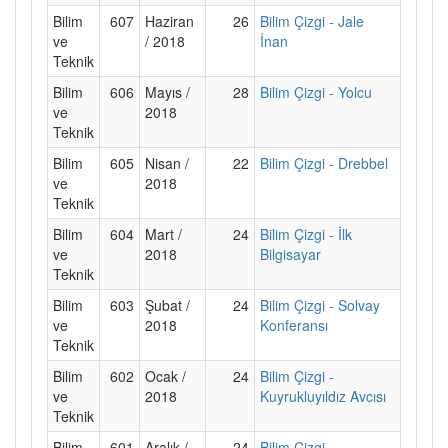
Bilim
607
Haziran
26
Bilim Çizgi - Jale
ve
/ 2018
İnan
Teknik
Bilim
606
Mayıs /
28
Bilim Çizgi - Yolcu
ve
2018
Teknik
Bilim
605
Nisan /
22
Bilim Çizgi - Drebbel
ve
2018
Teknik
Bilim
604
Mart /
24
Bilim Çizgi - İlk
ve
2018
Bilgisayar
Teknik
Bilim
603
Şubat /
24
Bilim Çizgi - Solvay
ve
2018
Konferansı
Teknik
Bilim
602
Ocak /
24
Bilim Çizgi -
ve
2018
Kuyrukluyıldız Avcısı
Teknik
Bilim
601
Aralık /
24
Bilim Çizgi -