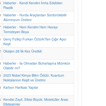
6
Haberler - Kendi Kendini İmha Edebilen
Plastik
8
Haberler - Hurda Araçlardan Sürdürülebilir
Alüminyum Üretimi
7
Haberler - Hem Kendini Hem Havayı
Temizleyen Boya
4
Genç Fizikçi Furkan Öztürk?ten Çığır Açıcı
Keşif
2
Oksijen-28 İlk Kez Üretildi
8
Haberler - Isı Olmadan Buharlaşma Mümkün
Olabilir mi?
6
2023 Nobel Kimya Bilim Ödülü: Kuantum
Noktalarının Keşfi ve Üretimi
8
Karbon Harikası Yapılar
4
Kendisi Zayıf, Etkisi Büyük: Moleküller Arası
Etkileşimler