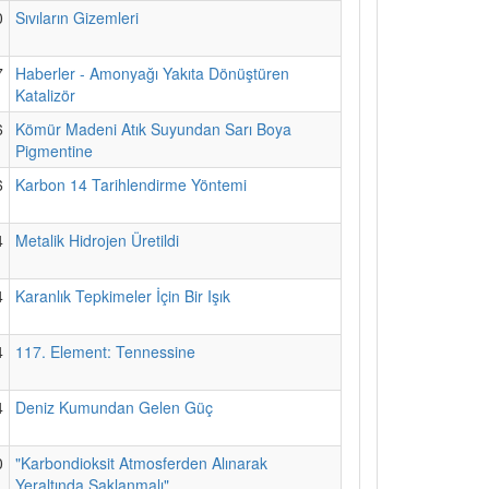
0
Sıvıların Gizemleri
7
Haberler - Amonyağı Yakıta Dönüştüren
Katalizör
6
Kömür Madeni Atık Suyundan Sarı Boya
Pigmentine
6
Karbon 14 Tarihlendirme Yöntemi
4
Metalik Hidrojen Üretildi
4
Karanlık Tepkimeler İçin Bir Işık
4
117. Element: Tennessine
4
Deniz Kumundan Gelen Güç
0
"Karbondioksit Atmosferden Alınarak
Yeraltında Saklanmalı"