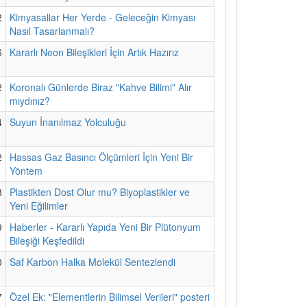
2
Kimyasallar Her Yerde - Geleceğin Kimyası
Nasıl Tasarlanmalı?
6
Kararlı Neon Bileşikleri İçin Artık Hazırız
2
Koronalı Günlerde Biraz "Kahve Bilimi" Alır
mıydınız?
4
Suyun İnanılmaz Yolculuğu
2
Hassas Gaz Basıncı Ölçümleri İçin Yeni Bir
Yöntem
8
Plastikten Dost Olur mu? Biyoplastikler ve
Yeni Eğilimler
9
Haberler - Kararlı Yapıda Yeni Bir Plütonyum
Bileşiği Keşfedildi
0
Saf Karbon Halka Molekül Sentezlendi
7
Özel Ek: "Elementlerin Bilimsel Verileri" posteri