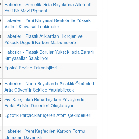
2
Haberler - Sentetik Gıda Boyalarına Alternatif
Yeni Bir Mavi Pigment
0
Haberler - Yeni Kimyasal Reaktör ile Yüksek
Verimli Kimyasal Tepkimeler
8
Haberler - Plastik Atıklardan Hidrojen ve
Yüksek Değerli Karbon Malzemelere
5
Haberler - Plastik Borular Yüksek Isıda Zararlı
Kimyasallar Salabiliyor
2
Epoksi Reçine Teknolojileri
9
Haberler - Nano Boyutlarda Sıcaklık Ölçümleri
Artık Güvenilir Şekilde Yapılabilecek
8
Sıvı Karışımları Buharlaşırken Yüzeylerde
Farklı Birikim Desenleri Oluşturuyor
8
Egzotik Parçacıklar İçeren Atom Çekirdekleri
7
Haberler - Yeni Keşfedilen Karbon Formu
Elmastan Dayanıklı