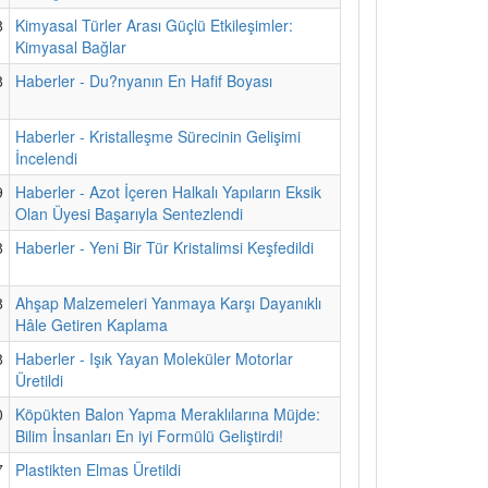
8
Kimyasal Türler Arası Güçlü Etkileşimler:
Kimyasal Bağlar
8
Haberler - Du?nyanın En Hafif Boyası
1
Haberler - Kristalleşme Sürecinin Gelişimi
İncelendi
9
Haberler - Azot İçeren Halkalı Yapıların Eksik
Olan Üyesi Başarıyla Sentezlendi
8
Haberler - Yeni Bir Tür Kristalimsi Keşfedildi
8
Ahşap Malzemeleri Yanmaya Karşı Dayanıklı
Hâle Getiren Kaplama
8
Haberler - Işık Yayan Moleküler Motorlar
Üretildi
0
Köpükten Balon Yapma Meraklılarına Müjde:
Bilim İnsanları En iyi Formülü Geliştirdi!
7
Plastikten Elmas Üretildi