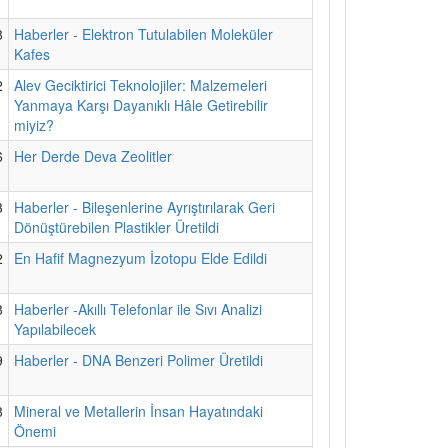
8
Haberler - Elektron Tutulabilen Moleküler
Kafes
2
Alev Geciktirici Teknolojiler: Malzemeleri
Yanmaya Karşı Dayanıklı Hâle Getirebilir
miyiz?
6
Her Derde Deva Zeolitler
3
Haberler - Bileşenlerine Ayrıştırılarak Geri
Dönüştürebilen Plastikler Üretildi
2
En Hafif Magnezyum İzotopu Elde Edildi
8
Haberler -Akıllı Telefonlar ile Sıvı Analizi
Yapılabilecek
9
Haberler - DNA Benzeri Polimer Üretildi
8
Mineral ve Metallerin İnsan Hayatındaki
Önemi