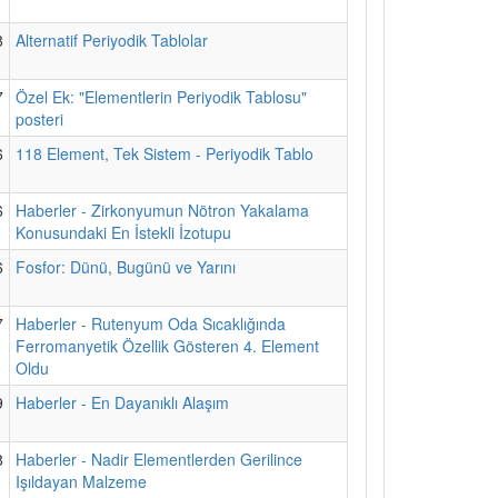
8
Alternatif Periyodik Tablolar
7
Özel Ek: "Elementlerin Periyodik Tablosu"
posteri
6
118 Element, Tek Sistem - Periyodik Tablo
6
Haberler - Zirkonyumun Nötron Yakalama
Konusundaki En İstekli İzotupu
6
Fosfor: Dünü, Bugünü ve Yarını
7
Haberler - Rutenyum Oda Sıcaklığında
Ferromanyetik Özellik Gösteren 4. Element
Oldu
9
Haberler - En Dayanıklı Alaşım
8
Haberler - Nadir Elementlerden Gerilince
Işıldayan Malzeme