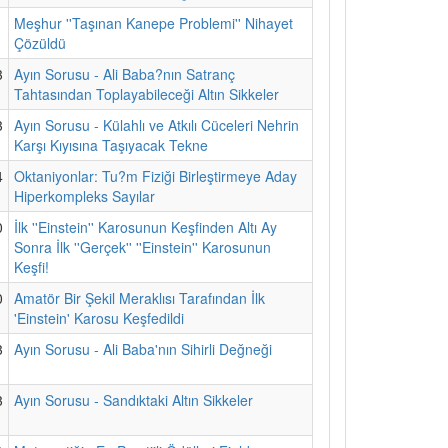
1
Meşhur ''Taşınan Kanepe Problemi'' Nihayet
Çözüldü
3
Ayın Sorusu - Ali Baba?nın Satranç
Tahtasından Toplayabileceği Altın Sikkeler
3
Ayın Sorusu - Külahlı ve Atkılı Cüceleri Nehrin
Karşı Kıyısına Taşıyacak Tekne
4
Oktaniyonlar: Tu?m Fiziği Birleştirmeye Aday
Hiperkompleks Sayılar
0
İlk ''Einstein'' Karosunun Keşfinden Altı Ay
Sonra İlk ''Gerçek'' ''Einstein'' Karosunun
Keşfi!
0
Amatör Bir Şekil Meraklısı Tarafından İlk
'Einstein' Karosu Keşfedildi
3
Ayın Sorusu - Ali Baba'nın Sihirli Değneği
3
Ayın Sorusu - Sandıktaki Altın Sikkeler