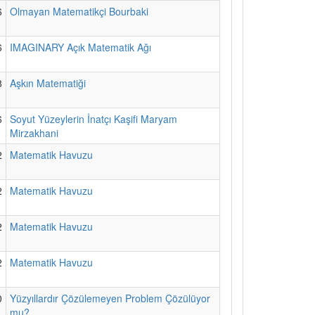
6
Olmayan Matematikçi Bourbaki
6
IMAGINARY Açık Matematik Ağı
8
Aşkın Matematiği
6
Soyut Yüzeylerin İnatçı Kaşifi Maryam
Mirzakhani
2
Matematik Havuzu
2
Matematik Havuzu
2
Matematik Havuzu
2
Matematik Havuzu
0
Yüzyıllardır Çözülemeyen Problem Çözülüyor
mu?