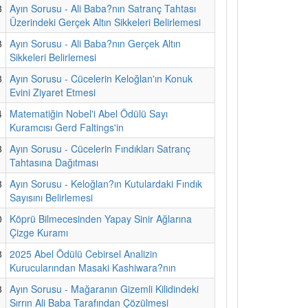
3
Ayın Sorusu - Ali Baba?nın Satranç Tahtası
Üzerindeki Gerçek Altın Sikkeleri Belirlemesi
3
Ayın Sorusu - Ali Baba?nın Gerçek Altın
Sikkeleri Belirlemesi
3
Ayın Sorusu - Cücelerin Keloğlan'ın Konuk
Evini Ziyaret Etmesi
4
Matematiğin Nobel'i Abel Ödülü Sayı
Kuramcısı Gerd Faltings'in
3
Ayın Sorusu - Cücelerin Fındıkları Satranç
Tahtasına Dağıtması
3
Ayın Sorusu - Keloğlan?ın Kutulardaki Fındık
Sayısını Belirlemesi
0
Köprü Bilmecesinden Yapay Sinir Ağlarına
Çizge Kuramı
8
2025 Abel Ödülü Cebirsel Analizin
Kurucularından Masaki Kashiwara?nın
3
Ayın Sorusu - Mağaranın Gizemli Kilidindeki
Sırrın Ali Baba Tarafından Çözülmesi