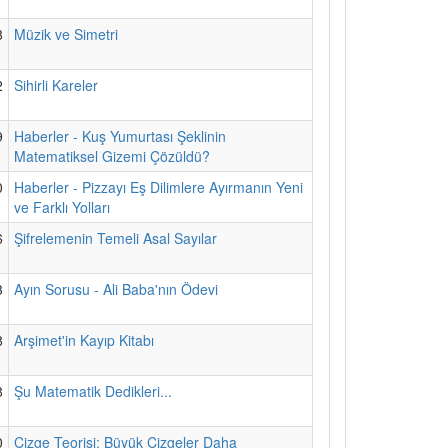
8
Müzik ve Simetri
2
Sihirli Kareler
9
Haberler - Kuş Yumurtası Şeklinin
Matematiksel Gizemi Çözüldü?
0
Haberler - Pizzayı Eş Dilimlere Ayırmanın Yeni
ve Farklı Yolları
6
Şifrelemenin Temeli Asal Sayılar
3
Ayın Sorusu - Ali Baba'nın Ödevi
8
Arşimet'in Kayıp Kitabı
8
Şu Matematik Dedikleri...
0
Çizge Teorisi: Büyük Çizgeler Daha