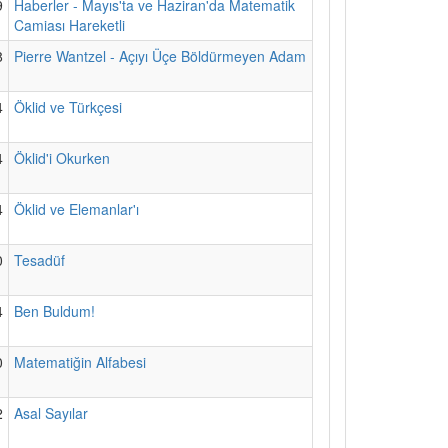
9
Haberler - Mayıs'ta ve Haziran'da Matematik
Camiası Hareketli
8
Pierre Wantzel - Açıyı Üçe Böldürmeyen Adam
4
Öklid ve Türkçesi
4
Öklid'i Okurken
4
Öklid ve Elemanlar'ı
0
Tesadüf
4
Ben Buldum!
0
Matematiğin Alfabesi
2
Asal Sayılar