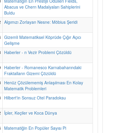
0
Matematiğin En Prestijli Ödülleri Fields,
Abacus ve Chern Madalyaları Sahiplerini
Buldu
2
Algımızı Zorlayan Nesne: Möbius Şeridi
6
Gizemli Matematiksel Köprüde Çığır Açıcı
Gelişme
3
Haberler - n Vezir Problemi Çözüldü
9
Haberler - Romanesco Karnabaharındaki
Fraktalların Gizemi Çözüldü
8
Henüz Çözülememiş Anlaşılması En Kolay
Matematik Problemleri
8
Hilbert'in Sonsuz Otel Paradoksu
2
İpler, Keçiler ve Koca Dünya
6
Matematiğin En Popüler Sayısı Pi