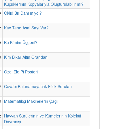
Küçüklerinin Kopyalarıyla Oluşturulabilir mi?
0
Öklid Bir Dahi miydi?
2
Kaç Tane Asal Sayı Var?
0
Bu Kimim Üçgeni?
8
Kim Bıkar Altın Orandan
7
Özel Ek: Pi Posteri
2
Cevabı Bulunamayacak Fizik Soruları
8
Matematikçi Makinelerin Çağı
2
Hayvan Sürülerinin ve Kümelerinin Kolektif
Davranışı