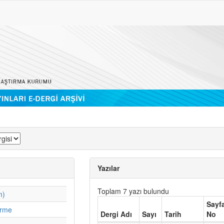
Yazılar
Toplam 7 yazı bulundu
m)
Sayf
irme
Dergi Adı
Sayı
Tarih
No