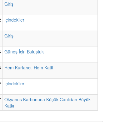
1
Giriş
2
İçindekiler
1
Giriş
6
Güneş İçin Buluştuk
8
Hem Kurtarıcı, Hem Katil
2
İçindekiler
7
Okyanus Karbonuna Küçük Canlıdan Büyük
Katkı