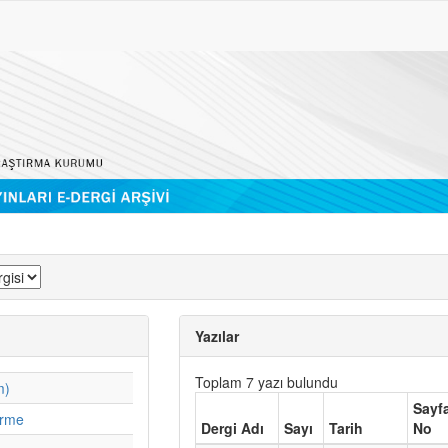
Yazılar
Toplam 7 yazı bulundu
m)
Sayf
irme
Dergi Adı
Sayı
Tarih
No