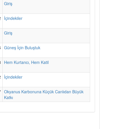
1
Giriş
2
İçindekiler
1
Giriş
6
Güneş İçin Buluştuk
8
Hem Kurtarıcı, Hem Katil
2
İçindekiler
7
Okyanus Karbonuna Küçük Canlıdan Büyük
Katkı