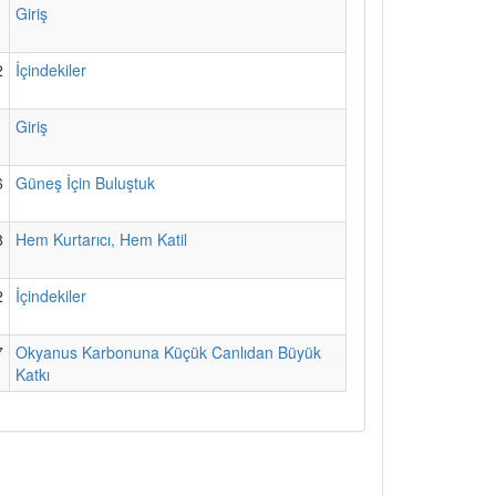
1
Giriş
2
İçindekiler
1
Giriş
6
Güneş İçin Buluştuk
8
Hem Kurtarıcı, Hem Katil
2
İçindekiler
7
Okyanus Karbonuna Küçük Canlıdan Büyük
Katkı