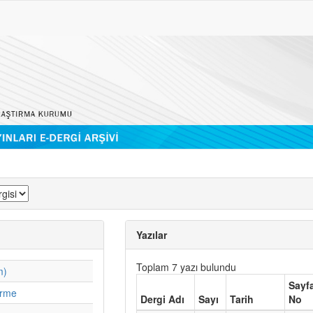
Yazılar
Toplam 7 yazı bulundu
m)
Sayf
irme
Dergi Adı
Sayı
Tarih
No