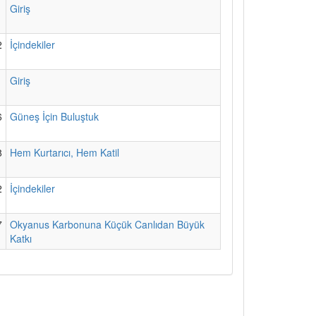
1
Giriş
2
İçindekiler
1
Giriş
6
Güneş İçin Buluştuk
8
Hem Kurtarıcı, Hem Katil
2
İçindekiler
7
Okyanus Karbonuna Küçük Canlıdan Büyük
Katkı