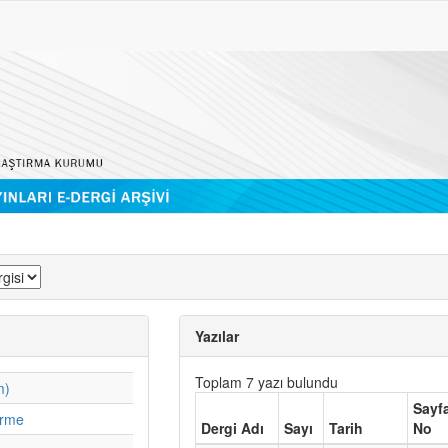
Yazılar
Toplam 7 yazı bulundu
m)
Sayf
irme
Dergi Adı
Sayı
Tarih
No