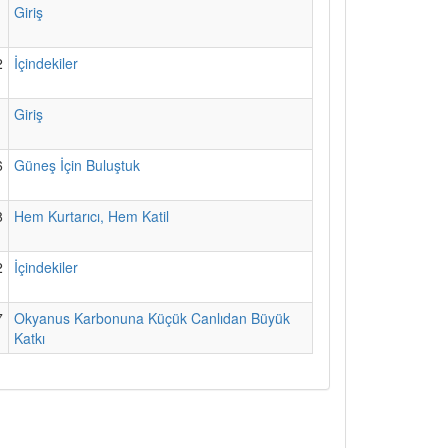
1
Giriş
2
İçindekiler
1
Giriş
6
Güneş İçin Buluştuk
8
Hem Kurtarıcı, Hem Katil
2
İçindekiler
7
Okyanus Karbonuna Küçük Canlıdan Büyük
Katkı