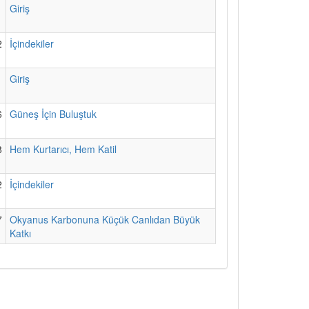
1
Giriş
2
İçindekiler
1
Giriş
6
Güneş İçin Buluştuk
8
Hem Kurtarıcı, Hem Katil
2
İçindekiler
7
Okyanus Karbonuna Küçük Canlıdan Büyük
Katkı