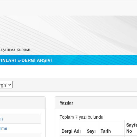
Yazılar
Toplam 7 yazı bulundu
m)
Sayf
irme
Dergi Adı
Sayı
Tarih
No