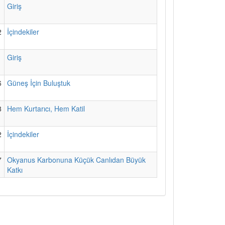
1
Giriş
2
İçindekiler
1
Giriş
6
Güneş İçin Buluştuk
8
Hem Kurtarıcı, Hem Katil
2
İçindekiler
7
Okyanus Karbonuna Küçük Canlıdan Büyük
Katkı