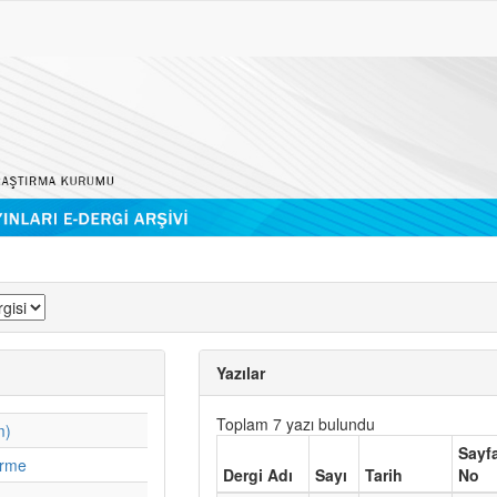
Yazılar
Toplam 7 yazı bulundu
m)
Sayf
irme
Dergi Adı
Sayı
Tarih
No