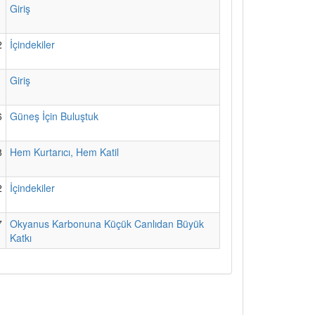
1
Giriş
2
İçindekiler
1
Giriş
6
Güneş İçin Buluştuk
8
Hem Kurtarıcı, Hem Katil
2
İçindekiler
7
Okyanus Karbonuna Küçük Canlıdan Büyük
Katkı