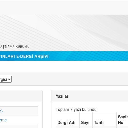
Yazılar
Toplam 7 yazı bulundu
m)
Sayf
irme
Dergi Adı
Sayı
Tarih
No