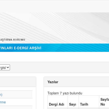
Yazılar
Toplam 7 yazı bulundu
m)
Sayf
irme
Dergi Adı
Sayı
Tarih
No