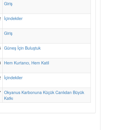
1
Giriş
2
İçindekiler
1
Giriş
6
Güneş İçin Buluştuk
8
Hem Kurtarıcı, Hem Katil
2
İçindekiler
7
Okyanus Karbonuna Küçük Canlıdan Büyük
Katkı