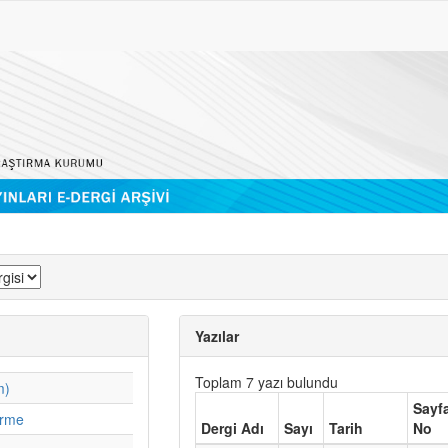
Yazılar
Toplam 7 yazı bulundu
m)
Sayf
irme
Dergi Adı
Sayı
Tarih
No