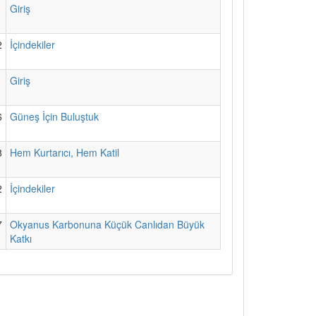
1
Giriş
2
İçindekiler
1
Giriş
6
Güneş İçin Buluştuk
8
Hem Kurtarıcı, Hem Katil
2
İçindekiler
7
Okyanus Karbonuna Küçük Canlıdan Büyük
Katkı