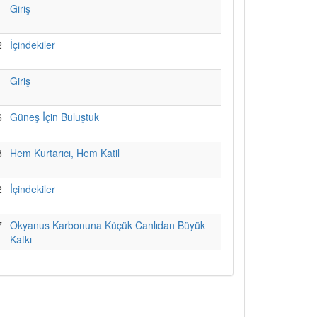
1
Giriş
2
İçindekiler
1
Giriş
6
Güneş İçin Buluştuk
8
Hem Kurtarıcı, Hem Katil
2
İçindekiler
7
Okyanus Karbonuna Küçük Canlıdan Büyük
Katkı