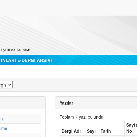
Yazılar
Toplam 7 yazı bulundu
m)
Sayf
irme
Dergi Adı
Sayı
Tarih
No