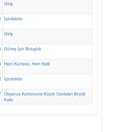
1
Giriş
2
İçindekiler
1
Giriş
6
Güneş İçin Buluştuk
8
Hem Kurtarıcı, Hem Katil
2
İçindekiler
7
Okyanus Karbonuna Küçük Canlıdan Büyük
Katkı