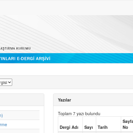
Yazılar
Toplam 7 yazı bulundu
m)
Sayf
irme
Dergi Adı
Sayı
Tarih
No