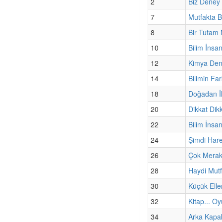
2
Biz Deney
7
Mutfakta B
8
Bir Tutam 
10
Bilim İnsan
12
Kimya Den
14
Bilimin Fark
18
Doğadan İl
20
Dikkat Dik
22
Bilim İnsa
24
Şimdi Har
26
Çok Merak
28
Haydi Mut
30
Küçük Elle
32
Kitap... Oy
34
Arka Kapa