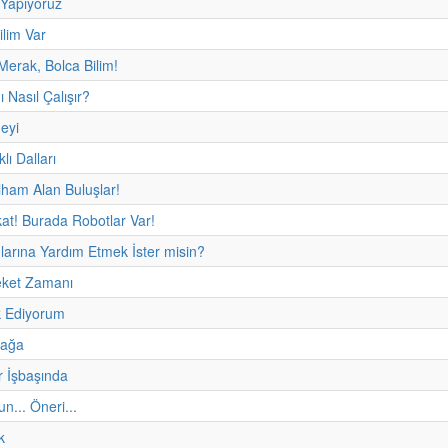
 Yapıyoruz
ilim Var
Merak, Bolca Bilim!
ı Nasıl Çalışır?
eyi
lı Dalları
ham Alan Buluşlar!
kat! Burada Robotlar Var!
nlarına Yardım Etmek İster misin?
eket Zamanı
 Ediyorum
fağa
r İşbaşında
un... Öneri...
k