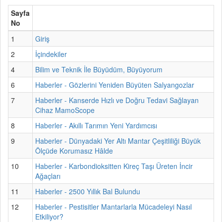
Sayfa
No
1
Giriş
2
İçindekiler
4
Bilim ve Teknik İle Büyüdüm, Büyüyorum
6
Haberler - Gözlerini Yeniden Büyüten Salyangozlar
7
Haberler - Kanserde Hızlı ve Doğru Tedavi Sağlayan
Cihaz MamoScope
8
Haberler - Akıllı Tarımın Yeni Yardımcısı
9
Haberler - Dünyadaki Yer Altı Mantar Çeşitliliği Büyük
Ölçüde Korumasız Hâlde
10
Haberler - Karbondioksitten Kireç Taşı Üreten İncir
Ağaçları
11
Haberler - 2500 Yıllık Bal Bulundu
12
Haberler - Pestisitler Mantarlarla Mücadeleyi Nasıl
Etkiliyor?