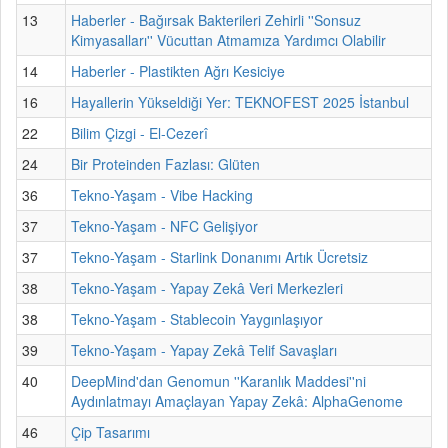
13
Haberler - Bağırsak Bakterileri Zehirli ''Sonsuz
Kimyasalları'' Vücuttan Atmamıza Yardımcı Olabilir
14
Haberler - Plastikten Ağrı Kesiciye
16
Hayallerin Yükseldiği Yer: TEKNOFEST 2025 İstanbul
22
Bilim Çizgi - El-Cezerî
24
Bir Proteinden Fazlası: Glüten
36
Tekno-Yaşam - Vibe Hacking
37
Tekno-Yaşam - NFC Gelişiyor
37
Tekno-Yaşam - Starlink Donanımı Artık Ücretsiz
38
Tekno-Yaşam - Yapay Zekâ Veri Merkezleri
38
Tekno-Yaşam - Stablecoin Yaygınlaşıyor
39
Tekno-Yaşam - Yapay Zekâ Telif Savaşları
40
DeepMind'dan Genomun ''Karanlık Maddesi''ni
Aydınlatmayı Amaçlayan Yapay Zekâ: AlphaGenome
46
Çip Tasarımı