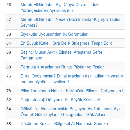
56
Merak Ettikleriniz - Ay, Dünya Çevresindeki
Yörüngesinden Ayrılacak mı?
57
Merak Ettikleriniz - Neden Bazı İnsanlar Kişnişin Tadını
Sevmez?
58
Biyokütle Uydusundan İlk Görüntüler
64
En Büyük Kütleli Kara Delik Birleşmesi Tespit Edildi
66
Beşinci Ulusal Arktik Bilimsel Araştırma Seferi
Tamamlandı
68
Formula 1 Araçlarının Ruhu: Pilotlar ve Pistler
76
Dijital Obez miyim? Dijital araçların aşırı kullanımı yaşam
memnuniyetimizi azaltıyor!
78
Bilim Tarihinden Notlar - Fârâbî'nin Bilimsel Çalışmaları I
82
Doğa -Jeoloji-Dünyanın En Büyük Kristalleri
84
Gökyüzü - Alacakaranlıkta Başlayan Ay Tutulması- Ayın
Önemli Gök Olayları - Gezegenler - Gök Atlası
88
Düşünme Kulesi - Bölgesel At Hamlesiz Sudoku