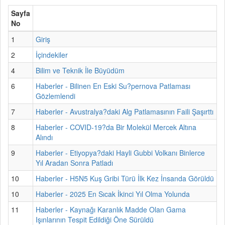
Sayfa
No
1
Giriş
2
İçindekiler
4
Bilim ve Teknik İle Büyüdüm
6
Haberler - Bilinen En Eski Su?pernova Patlaması
Gözlemlendi
7
Haberler - Avustralya?daki Alg Patlamasının Faili Şaşırttı
8
Haberler - COVID-19?da Bir Molekül Mercek Altına
Alındı
9
Haberler - Etiyopya?daki Hayli Gubbi Volkanı Binlerce
Yıl Aradan Sonra Patladı
10
Haberler - H5N5 Kuş Gribi Türü İlk Kez İnsanda Görüldü
10
Haberler - 2025 En Sıcak İkinci Yıl Olma Yolunda
11
Haberler - Kaynağı Karanlık Madde Olan Gama
Işınlarının Tespit Edildiği Öne Sürüldü