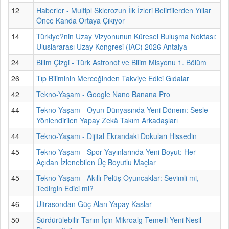
12
Haberler - Multipl Sklerozun İlk İzleri Belirtilerden Yıllar
Önce Kanda Ortaya Çıkıyor
14
Türkiye?nin Uzay Vizyonunun Küresel Buluşma Noktası:
Uluslararası Uzay Kongresi (IAC) 2026 Antalya
24
Bilim Çizgi - Türk Astronot ve Bilim Misyonu 1. Bölüm
26
Tıp Biliminin Merceğinden Takviye Edici Gıdalar
42
Tekno-Yaşam - Google Nano Banana Pro
44
Tekno-Yaşam - Oyun Dünyasında Yeni Dönem: Sesle
Yönlendirilen Yapay Zekâ Takım Arkadaşları
44
Tekno-Yaşam - Dijital Ekrandaki Dokuları Hissedin
45
Tekno-Yaşam - Spor Yayınlarında Yeni Boyut: Her
Açıdan İzlenebilen Üç Boyutlu Maçlar
45
Tekno-Yaşam - Akıllı Pelüş Oyuncaklar: Sevimli mi,
Tedirgin Edici mi?
46
Ultrasondan Güç Alan Yapay Kaslar
50
Sürdürülebilir Tarım İçin Mikroalg Temelli Yeni Nesil