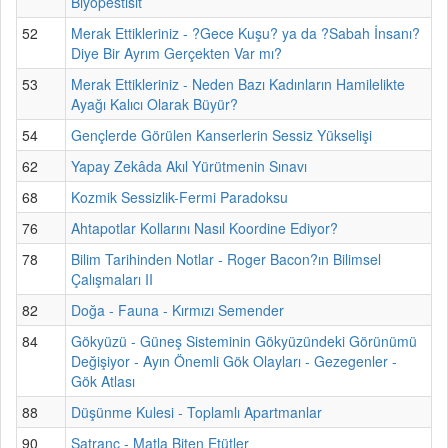
Biyopestisit
52
Merak Ettikleriniz - ?Gece Kuşu? ya da ?Sabah İnsanı?
Diye Bir Ayrım Gerçekten Var mı?
53
Merak Ettikleriniz - Neden Bazı Kadınların Hamilelikte
Ayağı Kalıcı Olarak Büyür?
54
Gençlerde Görülen Kanserlerin Sessiz Yükselişi
62
Yapay Zekâda Akıl Yürütmenin Sınavı
68
Kozmik Sessizlik-Fermi Paradoksu
76
Ahtapotlar Kollarını Nasıl Koordine Ediyor?
78
Bilim Tarihinden Notlar - Roger Bacon?ın Bilimsel
Çalışmaları II
82
Doğa - Fauna - Kırmızı Semender
84
Gökyüzü - Güneş Sisteminin Gökyüzündeki Görünümü
Değişiyor - Ayın Önemli Gök Olayları - Gezegenler -
Gök Atlası
88
Düşünme Kulesi - Toplamlı Apartmanlar
90
Satranç - Matla Biten Etütler