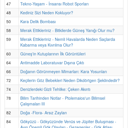
47
Tekno-Yaşam - İnsansı Robot Sporları
48
Kediniz Sizi Neden Kokluyor?
50
Kara Delik Bombası
58
Merak Ettikleriniz - Bitkilerde Güneş Yanığı Olur mu?
59
Merak Ettikleriniz - Nemli Havalarda Neden Saçlarda
Kabarma veya Kıvrılma Olur?
60
Güneş'in Kutuplarının İlk Görüntüleri
64
Antimadde Laboratuvar Dışına Çıktı
66
Doğanın Görünmeyen Mimarları: Kara Yosunları
72
Keçilerin Göz Bebekleri Neden Dikdörtgen Şeklindedir?
74
Denizlerdeki Gizli Tehlike: Çeken Akıntı
78
Bilim Tarihinden Notlar - Ptolemaios'un Bilimsel
Çalışmaları III
82
Doğa -Flora- Arsız Zaylan
84
Gökyüzü - Gökyüzünde Venüs ve Jüpiter Buluşması -
Ayın Önemli Gök Olayları - Gezegenler - Gök Atlası