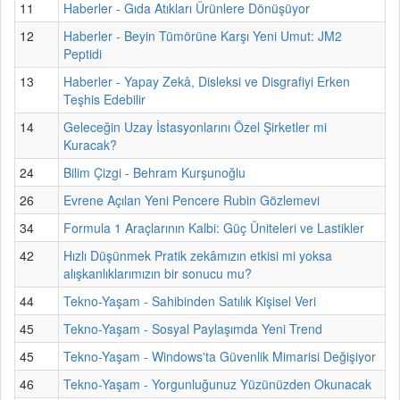
11
Haberler - Gıda Atıkları Ürünlere Dönüşüyor
12
Haberler - Beyin Tümörüne Karşı Yeni Umut: JM2
Peptidi
13
Haberler - Yapay Zekâ, Disleksi ve Disgrafiyi Erken
Teşhis Edebilir
14
Geleceğin Uzay İstasyonlarını Özel Şirketler mi
Kuracak?
24
Bilim Çizgi - Behram Kurşunoğlu
26
Evrene Açılan Yeni Pencere Rubin Gözlemevi
34
Formula 1 Araçlarının Kalbi: Güç Üniteleri ve Lastikler
42
Hızlı Düşünmek Pratik zekâmızın etkisi mi yoksa
alışkanlıklarımızın bir sonucu mu?
44
Tekno-Yaşam - Sahibinden Satılık Kişisel Veri
45
Tekno-Yaşam - Sosyal Paylaşımda Yeni Trend
45
Tekno-Yaşam - Windows'ta Güvenlik Mimarisi Değişiyor
46
Tekno-Yaşam - Yorgunluğunuz Yüzünüzden Okunacak