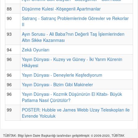
88
Düşünme Kulesi -Köşegenli Apartmanlar
90
Satranç - Satranç Problemlerinde Görevler ve Rekorlar
II
93
Ayın Sorusu - Ali Baba?nın Değerli Taş İşlemlerinden
Altın Sikke Kazanması
94
Zekâ Oyunları
96
Yayın Dünyası - Kuzey ve Güney - İki Yarım Kürenin
Hikâyesi
96
Yayın Dünyası - Deneylerle Keşfediyorum
96
Yayın Dünyası - Bizim Gibi Makineler
96
Yayın Dünyası - Kozmik Düşünürün El Kitabı- Büyük
Patlama Nasıl Çürütülür?
99
POSTER: Hubble ve James Webb Uzay Teleskopları ile
Evrende Yolculuk
TÜBİTAK- Bilgi İşlem Daire Başkanlığı tarafından geliştirilmiştir. © 2009-2020, TÜBİTAK