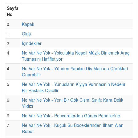
Sayfa
No
0
Kapak
1
Giriş
2
İçindekiler
4
Ne Var Ne Yok - Yolculukta Neşeli Müzik Dinlemek Araç
Tutmasını Hafifletiyor
4
Ne Var Ne Yok - Yünden Yapılan Diş Macunu Çürükleri
Onarabilir
5
Ne Var Ne Yok - Yunusların Kıyıya Vurmasının Nedeni
Bir Hastalık Olabilir
6
Ne Var Ne Yok - Yeni Bir Gök Cismi Sınıfı: Kara Delik
Yıldızı
6
Ne Var Ne Yok - Pencerelerden Güneş Panellerine
7
Ne Var Ne Yok - Küçük Su Böceklerinden İlham Alan
Robot