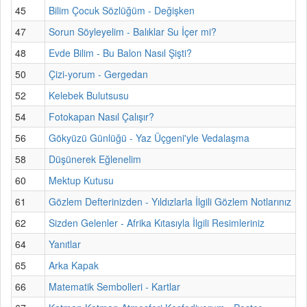
45
Bilim Çocuk Sözlüğüm - Değişken
47
Sorun Söyleyelim - Balıklar Su İçer mi?
48
Evde Bilim - Bu Balon Nasıl Şişti?
50
Çizi-yorum - Gergedan
52
Kelebek Bulutsusu
54
Fotokapan Nasıl Çalışır?
56
Gökyüzü Günlüğü - Yaz Üçgeni'yle Vedalaşma
58
Düşünerek Eğlenelim
60
Mektup Kutusu
61
Gözlem Defterinizden - Yıldızlarla İlgili Gözlem Notlarınız
62
Sizden Gelenler - Afrika Kıtasıyla İlgili Resimleriniz
64
Yanıtlar
65
Arka Kapak
66
Matematik Sembolleri - Kartlar