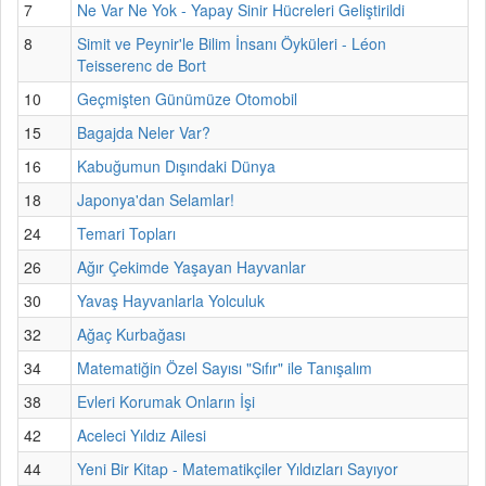
7
Ne Var Ne Yok - Yapay Sinir Hücreleri Geliştirildi
8
Simit ve Peynir'le Bilim İnsanı Öyküleri - Léon
Teisserenc de Bort
10
Geçmişten Günümüze Otomobil
15
Bagajda Neler Var?
16
Kabuğumun Dışındaki Dünya
18
Japonya'dan Selamlar!
24
Temari Topları
26
Ağır Çekimde Yaşayan Hayvanlar
30
Yavaş Hayvanlarla Yolculuk
32
Ağaç Kurbağası
34
Matematiğin Özel Sayısı "Sıfır" ile Tanışalım
38
Evleri Korumak Onların İşi
42
Aceleci Yıldız Ailesi
44
Yeni Bir Kitap - Matematikçiler Yıldızları Sayıyor