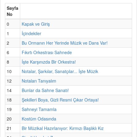
Sayfa
No
0
Kapak ve Giriş
1
İçindekiler
2
Bu Ormanın Her Yerinde Müzik ve Dans Var!
6
Fıkırtı Orkestrası Sahnede
8
İşte Karşınızda Bir Orkestra!
10
Notalar, Şarkılar, Sanatçılar... İşte Müzik
12
Notaları Tanıyalım
14
Bunlar da Sahne Sanatı!
18
Şekilleri Boya, Gizli Resmi Çıkar Ortaya!
19
Sahneyi Tamamla
20
Kostüm Odasında
21
Bir Müzikal Hazırlanıyor: Kırmızı Başlıklı Kız