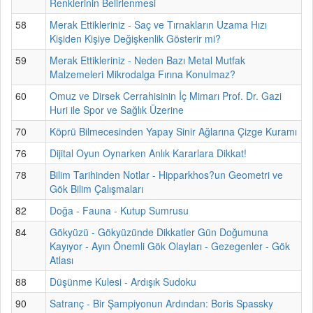
Renklerinin Belirlenmesi
58
Merak Ettikleriniz - Saç ve Tırnakların Uzama Hızı
Kişiden Kişiye Değişkenlik Gösterir mi?
59
Merak Ettikleriniz - Neden Bazı Metal Mutfak
Malzemeleri Mikrodalga Fırına Konulmaz?
60
Omuz ve Dirsek Cerrahisinin İç Mimarı Prof. Dr. Gazi
Huri ile Spor ve Sağlık Üzerine
70
Köprü Bilmecesinden Yapay Sinir Ağlarına Çizge Kuramı
76
Dijital Oyun Oynarken Anlık Kararlara Dikkat!
78
Bilim Tarihinden Notlar - Hipparkhos?un Geometri ve
Gök Bilim Çalışmaları
82
Doğa - Fauna - Kutup Sumrusu
84
Gökyüzü - Gökyüzünde Dikkatler Gün Doğumuna
Kayıyor - Ayın Önemli Gök Olayları - Gezegenler - Gök
Atlası
88
Düşünme Kulesi - Ardışık Sudoku
90
Satranç - Bir Şampiyonun Ardından: Boris Spassky