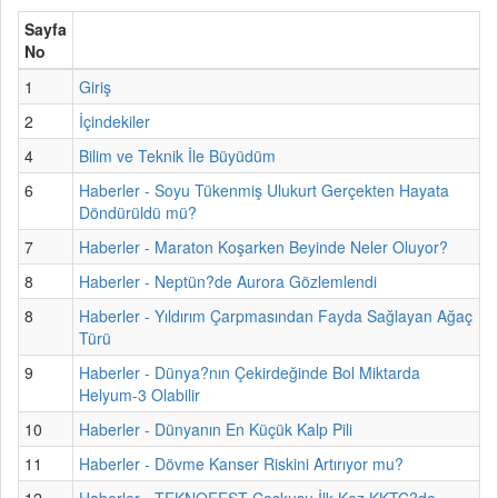
Sayfa
No
1
Giriş
2
İçindekiler
4
Bilim ve Teknik İle Büyüdüm
6
Haberler - Soyu Tükenmiş Ulukurt Gerçekten Hayata
Döndürüldü mü?
7
Haberler - Maraton Koşarken Beyinde Neler Oluyor?
8
Haberler - Neptün?de Aurora Gözlemlendi
8
Haberler - Yıldırım Çarpmasından Fayda Sağlayan Ağaç
Türü
9
Haberler - Dünya?nın Çekirdeğinde Bol Miktarda
Helyum-3 Olabilir
10
Haberler - Dünyanın En Küçük Kalp Pili
11
Haberler - Dövme Kanser Riskini Artırıyor mu?
12
Haberler - TEKNOFEST Coşkusu İlk Kez KKTC?de