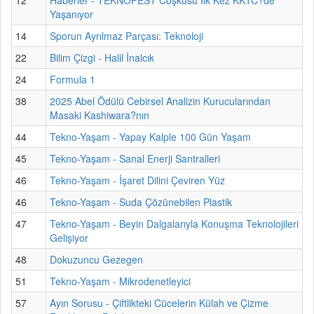
Yaşanıyor
14
Sporun Ayrılmaz Parçası: Teknoloji
22
Bilim Çizgi - Halil İnalcık
24
Formula 1
38
2025 Abel Ödülü Cebirsel Analizin Kurucularından
Masaki Kashiwara?nın
44
Tekno-Yaşam - Yapay Kalple 100 Gün Yaşam
45
Tekno-Yaşam - Sanal Enerji Santralleri
46
Tekno-Yaşam - İşaret Dilini Çeviren Yüz
46
Tekno-Yaşam - Suda Çözünebilen Plastik
47
Tekno-Yaşam - Beyin Dalgalarıyla Konuşma Teknolojileri
Gelişiyor
48
Dokuzuncu Gezegen
51
Tekno-Yaşam - Mikrodenetleyici
57
Ayın Sorusu - Çiftlikteki Cücelerin Külah ve Çizme