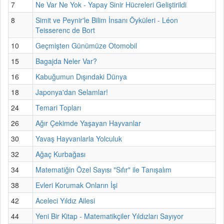
7
Ne Var Ne Yok - Yapay Sinir Hücreleri Geliştirildi
8
Simit ve Peynir'le Bilim İnsanı Öyküleri - Léon
Teisserenc de Bort
10
Geçmişten Günümüze Otomobil
15
Bagajda Neler Var?
16
Kabuğumun Dışındaki Dünya
18
Japonya'dan Selamlar!
24
Temari Topları
26
Ağır Çekimde Yaşayan Hayvanlar
30
Yavaş Hayvanlarla Yolculuk
32
Ağaç Kurbağası
34
Matematiğin Özel Sayısı "Sıfır" ile Tanışalım
38
Evleri Korumak Onların İşi
42
Aceleci Yıldız Ailesi
44
Yeni Bir Kitap - Matematikçiler Yıldızları Sayıyor