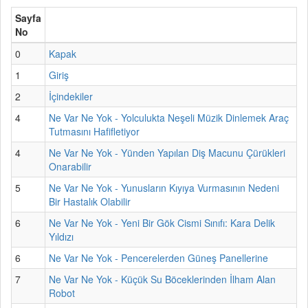
Sayfa
No
0
Kapak
1
Giriş
2
İçindekiler
4
Ne Var Ne Yok - Yolculukta Neşeli Müzik Dinlemek Araç
Tutmasını Hafifletiyor
4
Ne Var Ne Yok - Yünden Yapılan Diş Macunu Çürükleri
Onarabilir
5
Ne Var Ne Yok - Yunusların Kıyıya Vurmasının Nedeni
Bir Hastalık Olabilir
6
Ne Var Ne Yok - Yeni Bir Gök Cismi Sınıfı: Kara Delik
Yıldızı
6
Ne Var Ne Yok - Pencerelerden Güneş Panellerine
7
Ne Var Ne Yok - Küçük Su Böceklerinden İlham Alan
Robot