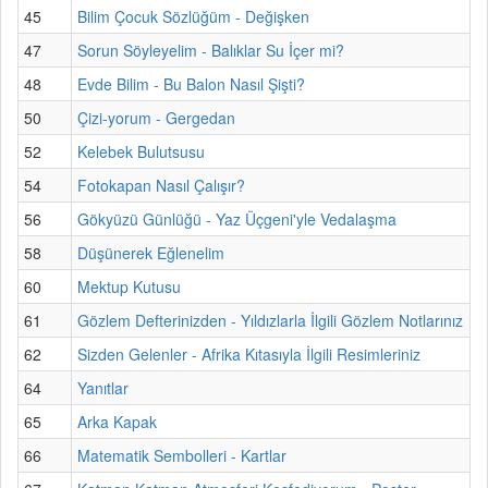
45
Bilim Çocuk Sözlüğüm - Değişken
47
Sorun Söyleyelim - Balıklar Su İçer mi?
48
Evde Bilim - Bu Balon Nasıl Şişti?
50
Çizi-yorum - Gergedan
52
Kelebek Bulutsusu
54
Fotokapan Nasıl Çalışır?
56
Gökyüzü Günlüğü - Yaz Üçgeni'yle Vedalaşma
58
Düşünerek Eğlenelim
60
Mektup Kutusu
61
Gözlem Defterinizden - Yıldızlarla İlgili Gözlem Notlarınız
62
Sizden Gelenler - Afrika Kıtasıyla İlgili Resimleriniz
64
Yanıtlar
65
Arka Kapak
66
Matematik Sembolleri - Kartlar