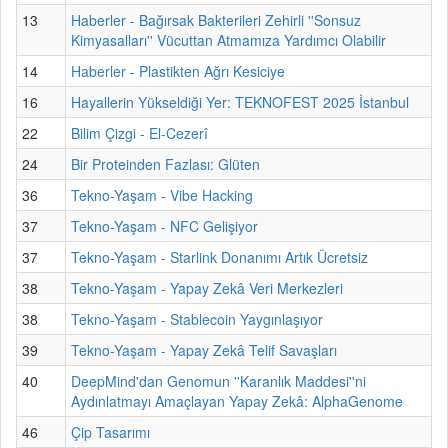
13
Haberler - Bağırsak Bakterileri Zehirli ''Sonsuz
Kimyasalları'' Vücuttan Atmamıza Yardımcı Olabilir
14
Haberler - Plastikten Ağrı Kesiciye
16
Hayallerin Yükseldiği Yer: TEKNOFEST 2025 İstanbul
22
Bilim Çizgi - El-Cezerî
24
Bir Proteinden Fazlası: Glüten
36
Tekno-Yaşam - Vibe Hacking
37
Tekno-Yaşam - NFC Gelişiyor
37
Tekno-Yaşam - Starlink Donanımı Artık Ücretsiz
38
Tekno-Yaşam - Yapay Zekâ Veri Merkezleri
38
Tekno-Yaşam - Stablecoin Yaygınlaşıyor
39
Tekno-Yaşam - Yapay Zekâ Telif Savaşları
40
DeepMind'dan Genomun ''Karanlık Maddesi''ni
Aydınlatmayı Amaçlayan Yapay Zekâ: AlphaGenome
46
Çip Tasarımı