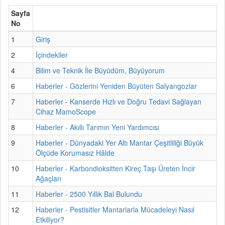
Sayfa
No
1
Giriş
2
İçindekiler
4
Bilim ve Teknik İle Büyüdüm, Büyüyorum
6
Haberler - Gözlerini Yeniden Büyüten Salyangozlar
7
Haberler - Kanserde Hızlı ve Doğru Tedavi Sağlayan
Cihaz MamoScope
8
Haberler - Akıllı Tarımın Yeni Yardımcısı
9
Haberler - Dünyadaki Yer Altı Mantar Çeşitliliği Büyük
Ölçüde Korumasız Hâlde
10
Haberler - Karbondioksitten Kireç Taşı Üreten İncir
Ağaçları
11
Haberler - 2500 Yıllık Bal Bulundu
12
Haberler - Pestisitler Mantarlarla Mücadeleyi Nasıl
Etkiliyor?