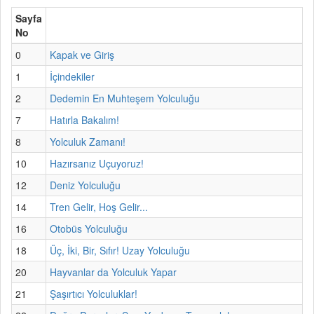
Sayfa
No
0
Kapak ve Giriş
1
İçindekiler
2
Dedemin En Muhteşem Yolculuğu
7
Hatırla Bakalım!
8
Yolculuk Zamanı!
10
Hazırsanız Uçuyoruz!
12
Deniz Yolculuğu
14
Tren Gelir, Hoş Gelir...
16
Otobüs Yolculuğu
18
Üç, İki, Bir, Sıfır! Uzay Yolculuğu
20
Hayvanlar da Yolculuk Yapar
21
Şaşırtıcı Yolculuklar!