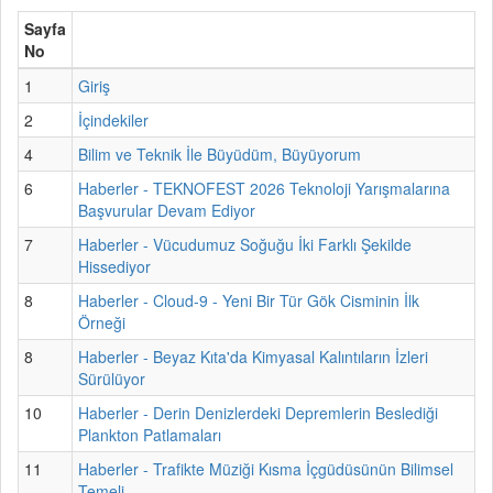
Sayfa
No
1
Giriş
2
İçindekiler
4
Bilim ve Teknik İle Büyüdüm, Büyüyorum
6
Haberler - TEKNOFEST 2026 Teknoloji Yarışmalarına
Başvurular Devam Ediyor
7
Haberler - Vücudumuz Soğuğu İki Farklı Şekilde
Hissediyor
8
Haberler - Cloud-9 - Yeni Bir Tür Gök Cisminin İlk
Örneği
8
Haberler - Beyaz Kıta'da Kimyasal Kalıntıların İzleri
Sürülüyor
10
Haberler - Derin Denizlerdeki Depremlerin Beslediği
Plankton Patlamaları
11
Haberler - Trafikte Müziği Kısma İçgüdüsünün Bilimsel
Temeli