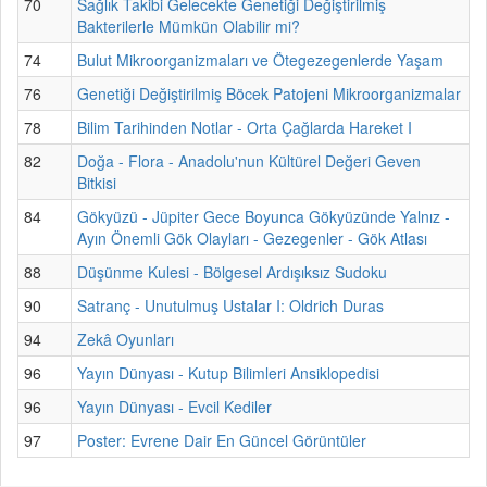
70
Sağlık Takibi Gelecekte Genetiği Değiştirilmiş
Bakterilerle Mümkün Olabilir mi?
74
Bulut Mikroorganizmaları ve Ötegezegenlerde Yaşam
76
Genetiği Değiştirilmiş Böcek Patojeni Mikroorganizmalar
78
Bilim Tarihinden Notlar - Orta Çağlarda Hareket I
82
Doğa - Flora - Anadolu'nun Kültürel Değeri Geven
Bitkisi
84
Gökyüzü - Jüpiter Gece Boyunca Gökyüzünde Yalnız -
Ayın Önemli Gök Olayları - Gezegenler - Gök Atlası
88
Düşünme Kulesi - Bölgesel Ardışıksız Sudoku
90
Satranç - Unutulmuş Ustalar I: Oldrich Duras
94
Zekâ Oyunları
96
Yayın Dünyası - Kutup Bilimleri Ansiklopedisi
96
Yayın Dünyası - Evcil Kediler
97
Poster: Evrene Dair En Güncel Görüntüler