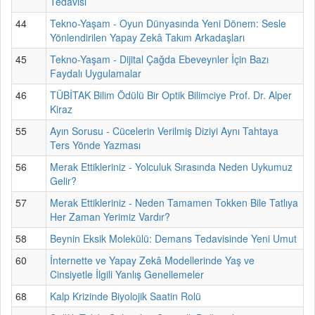
Tedavisi
44
Tekno-Yaşam - Oyun Dünyasında Yeni Dönem: Sesle
Yönlendirilen Yapay Zekâ Takım Arkadaşları
45
Tekno-Yaşam - Dijital Çağda Ebeveynler İçin Bazı
Faydalı Uygulamalar
46
TÜBİTAK Bilim Ödülü Bir Optik Bilimciye Prof. Dr. Alper
Kiraz
55
Ayın Sorusu - Cücelerin Verilmiş Diziyi Aynı Tahtaya
Ters Yönde Yazması
56
Merak Ettikleriniz - Yolculuk Sırasında Neden Uykumuz
Gelir?
57
Merak Ettikleriniz - Neden Tamamen Tokken Bile Tatlıya
Her Zaman Yerimiz Vardır?
58
Beynin Eksik Molekülü: Demans Tedavisinde Yeni Umut
60
İnternette ve Yapay Zekâ Modellerinde Yaş ve
Cinsiyetle İlgili Yanlış Genellemeler
68
Kalp Krizinde Biyolojik Saatin Rolü