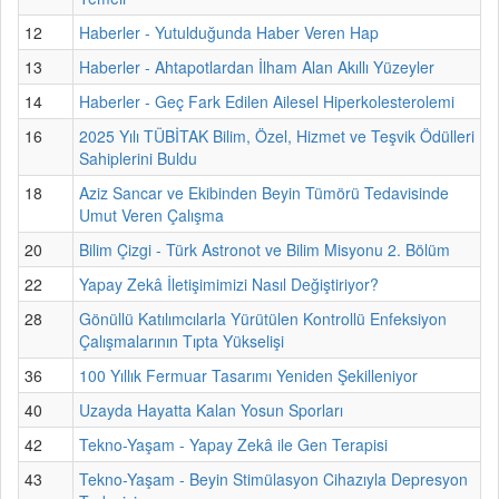
12
Haberler - Yutulduğunda Haber Veren Hap
13
Haberler - Ahtapotlardan İlham Alan Akıllı Yüzeyler
14
Haberler - Geç Fark Edilen Ailesel Hiperkolesterolemi
16
2025 Yılı TÜBİTAK Bilim, Özel, Hizmet ve Teşvik Ödülleri
Sahiplerini Buldu
18
Aziz Sancar ve Ekibinden Beyin Tümörü Tedavisinde
Umut Veren Çalışma
20
Bilim Çizgi - Türk Astronot ve Bilim Misyonu 2. Bölüm
22
Yapay Zekâ İletişimimizi Nasıl Değiştiriyor?
28
Gönüllü Katılımcılarla Yürütülen Kontrollü Enfeksiyon
Çalışmalarının Tıpta Yükselişi
36
100 Yıllık Fermuar Tasarımı Yeniden Şekilleniyor
40
Uzayda Hayatta Kalan Yosun Sporları
42
Tekno-Yaşam - Yapay Zekâ ile Gen Terapisi
43
Tekno-Yaşam - Beyin Stimülasyon Cihazıyla Depresyon