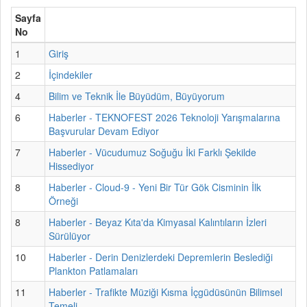
Sayfa
No
1
Giriş
2
İçindekiler
4
Bilim ve Teknik İle Büyüdüm, Büyüyorum
6
Haberler - TEKNOFEST 2026 Teknoloji Yarışmalarına
Başvurular Devam Ediyor
7
Haberler - Vücudumuz Soğuğu İki Farklı Şekilde
Hissediyor
8
Haberler - Cloud-9 - Yeni Bir Tür Gök Cisminin İlk
Örneği
8
Haberler - Beyaz Kıta'da Kimyasal Kalıntıların İzleri
Sürülüyor
10
Haberler - Derin Denizlerdeki Depremlerin Beslediği
Plankton Patlamaları
11
Haberler - Trafikte Müziği Kısma İçgüdüsünün Bilimsel
Temeli