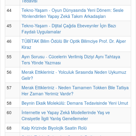
Tedavisi
44
Tekno-Yaşam - Oyun Dünyasında Yeni Dönem: Sesle
Yönlendirilen Yapay Zekâ Takım Arkadaşları
45
Tekno-Yaşam - Dijital Çağda Ebeveynler İçin Bazı
Faydalı Uygulamalar
46
TÜBİTAK Bilim Ödülü Bir Optik Bilimciye Prof. Dr. Alper
Kiraz
55
Ayın Sorusu - Cücelerin Verilmiş Diziyi Aynı Tahtaya
Ters Yönde Yazması
56
Merak Ettikleriniz - Yolculuk Sırasında Neden Uykumuz
Gelir?
57
Merak Ettikleriniz - Neden Tamamen Tokken Bile Tatlıya
Her Zaman Yerimiz Vardır?
58
Beynin Eksik Molekülü: Demans Tedavisinde Yeni Umut
60
İnternette ve Yapay Zekâ Modellerinde Yaş ve
Cinsiyetle İlgili Yanlış Genellemeler
68
Kalp Krizinde Biyolojik Saatin Rolü