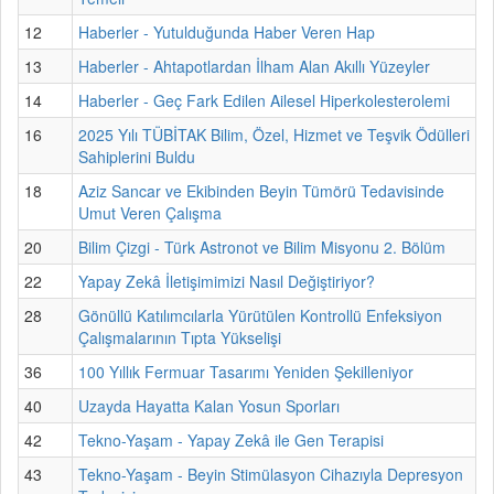
12
Haberler - Yutulduğunda Haber Veren Hap
13
Haberler - Ahtapotlardan İlham Alan Akıllı Yüzeyler
14
Haberler - Geç Fark Edilen Ailesel Hiperkolesterolemi
16
2025 Yılı TÜBİTAK Bilim, Özel, Hizmet ve Teşvik Ödülleri
Sahiplerini Buldu
18
Aziz Sancar ve Ekibinden Beyin Tümörü Tedavisinde
Umut Veren Çalışma
20
Bilim Çizgi - Türk Astronot ve Bilim Misyonu 2. Bölüm
22
Yapay Zekâ İletişimimizi Nasıl Değiştiriyor?
28
Gönüllü Katılımcılarla Yürütülen Kontrollü Enfeksiyon
Çalışmalarının Tıpta Yükselişi
36
100 Yıllık Fermuar Tasarımı Yeniden Şekilleniyor
40
Uzayda Hayatta Kalan Yosun Sporları
42
Tekno-Yaşam - Yapay Zekâ ile Gen Terapisi
43
Tekno-Yaşam - Beyin Stimülasyon Cihazıyla Depresyon