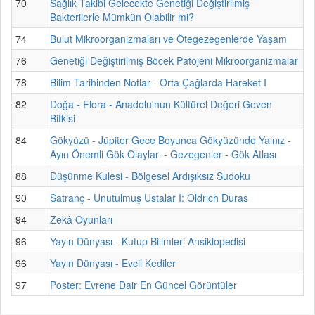
70
Sağlık Takibi Gelecekte Genetiği Değiştirilmiş
Bakterilerle Mümkün Olabilir mi?
74
Bulut Mikroorganizmaları ve Ötegezegenlerde Yaşam
76
Genetiği Değiştirilmiş Böcek Patojeni Mikroorganizmalar
78
Bilim Tarihinden Notlar - Orta Çağlarda Hareket I
82
Doğa - Flora - Anadolu'nun Kültürel Değeri Geven
Bitkisi
84
Gökyüzü - Jüpiter Gece Boyunca Gökyüzünde Yalnız -
Ayın Önemli Gök Olayları - Gezegenler - Gök Atlası
88
Düşünme Kulesi - Bölgesel Ardışıksız Sudoku
90
Satranç - Unutulmuş Ustalar I: Oldrich Duras
94
Zekâ Oyunları
96
Yayın Dünyası - Kutup Bilimleri Ansiklopedisi
96
Yayın Dünyası - Evcil Kediler
97
Poster: Evrene Dair En Güncel Görüntüler