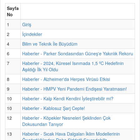
Sayfa
No
1
Giriş
2
İçindekiler
4
Bilim ve Teknik İle Büyüdüm
6
Haberler - Parker Sondasından Güneş'e Yakınlık Rekoru
7
Haberler - 2024, Küresel Isınmada 1,5 ºC Hedefinin
Aşıldığı İlk Yıl Oldu
8
Haberler - Alzheimer'da Herpes Virüsü Etkisi
9
Haberler - HMPV Yeni Pandemi Endişesi Yaratmasın!
10
Haberler - Kalp Kendi Kendini İyileştirebilir mi?
10
Haberler - Kablosuz Şarj Cepte!
12
Haberler - Köpekler Nesneleri Şeklinden Çok
Dokusundan Tanıyor
13
Haberler - Sıcak Hava Dalgaları İklim Modellerinin
Öngördüğünden Daha Şiddetli Seyredebilir