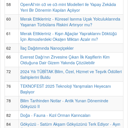
58
OpenAI'nin o3 ve o3-mini Modelleri ile Yapay Zekâda
Yeni Bir Dönemin Kapıları Açılıyor
60
Merak Ettikleriniz - Küresel Isınma Uçak Yolculuklarında
Yaşanan Türbülans Riskini Artırıyor mu?
61
Merak Ettikleriniz - Kışın Ağaçlar Yapraklarını Döktüğü
İçin Atmosferdeki Oksijen Miktarı Azalır mı?
62
İlaç Dağıtımında Nanoçiçekler
66
Everest Dağı'nın Zirvesine Çıkan İlk Kaşiflerin Kim
Olduğuna Dair Gizem Yakında Çözülebilir
72
2024 Yılı TÜBİTAK Bilim, Özel, Hizmet ve Teşvik Ödülleri
Sahiplerini Buldu
76
TEKNOFEST 2025 Teknoloji Yarışmaları Heyecanı
Başlıyor
78
Bilim Tarihinden Notlar - Antik Yunan Döneminde
Gökyüzü II
82
Doğa - Fauna - Kızıl Orman Karıncaları
84
Gökyüzü - Satürn Akşam Gökyüzünü Terk Ediyor - Ayın