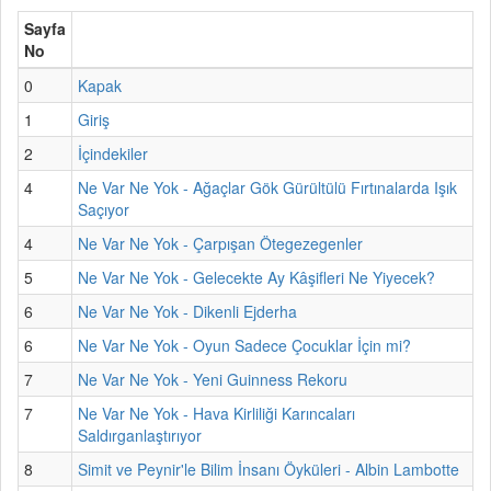
Sayfa
No
0
Kapak
1
Giriş
2
İçindekiler
4
Ne Var Ne Yok - Ağaçlar Gök Gürültülü Fırtınalarda Işık
Saçıyor
4
Ne Var Ne Yok - Çarpışan Ötegezegenler
5
Ne Var Ne Yok - Gelecekte Ay Kâşifleri Ne Yiyecek?
6
Ne Var Ne Yok - Dikenli Ejderha
6
Ne Var Ne Yok - Oyun Sadece Çocuklar İçin mi?
7
Ne Var Ne Yok - Yeni Guinness Rekoru
7
Ne Var Ne Yok - Hava Kirliliği Karıncaları
Saldırganlaştırıyor
8
Simit ve Peynir'le Bilim İnsanı Öyküleri - Albin Lambotte