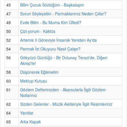
45
Bilim Çocuk Sözlüğüm - Başkalaşım
47
Sorun Söyleyelim - Parmaklarımız Neden Çıtlar?
48
Evde Bilim - Bu Muma Kim Üfledi?
50
Çizi-yorum - Kaktüs
52
Artemis II Göreviyle İnsanlık Yeniden Ay'da
54
Parmak İzi Okuyucu Nasıl Çalışır?
56
Gökyüzü Günlüğü - Bir Dolunay Terazi'de, Diğeri
Akrep'te!
58
Düşünerek Eğlenelim
60
Mektup Kutusu
61
Gözlem Defterinizden - Akarsularla İlgili Gözlem
Notlarınız
62
Sizden Gelenler - Müzik Aletleriyle İlgili Resimleriniz
64
Yanıtlar
65
Arka Kapak