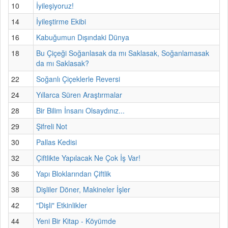
10
İyileşiyoruz!
14
İyileştirme Ekibi
16
Kabuğumun Dışındaki Dünya
18
Bu Çiçeği Soğanlasak da mı Saklasak, Soğanlamasak
da mı Saklasak?
22
Soğanlı Çiçeklerle Reversi
24
Yıllarca Süren Araştırmalar
28
Bir Bilim İnsanı Olsaydınız...
29
Şifreli Not
30
Pallas Kedisi
32
Çiftlikte Yapılacak Ne Çok İş Var!
36
Yapı Bloklarından Çiftlik
38
Dişliler Döner, Makineler İşler
42
"Dişli" Etkinlikler
44
Yeni Bir Kitap - Köyümde