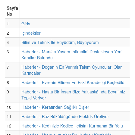
Sayfa
No
1
Giriş
2
İçindekiler
4
Bilim ve Teknik İle Büyüdüm, Büyüyorum
6
Haberler - Mars'ta Yaşam İhtimalini Destekleyen Yeni
Kanıtlar Bulundu
7
Haberler - Doğanın En Verimli Takım Oyuncuları Olan
Karıncalar
8
Haberler - Evrenin Bilinen En Eski Karadeliği Keşfedildi
9
Haberler - Hasta Bir İnsan Bize Yaklaştığında Beynimiz
Tepki Veriyor
10
Haberler - Keratinden Sağlıklı Dişler
11
Haberler - Buz Büküldüğünde Elektrik Üretiyor
12
Haberler - Kedinizle Kedice İletişim Kurmanın Bir Yolu
13
Haberler - Uranüs'ün Yeni Bir Uydusu Keşfedildi