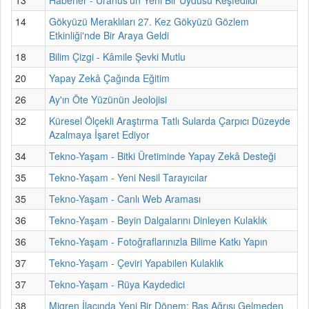
14
Gökyüzü Meraklıları 27. Kez Gökyüzü Gözlem
Etkinliği'nde Bir Araya Geldi
18
Bilim Çizgi - Kâmile Şevki Mutlu
20
Yapay Zekâ Çağında Eğitim
26
Ay'ın Öte Yüzünün Jeolojisi
32
Küresel Ölçekli Araştırma Tatlı Sularda Çarpıcı Düzeyde
Azalmaya İşaret Ediyor
34
Tekno-Yaşam - Bitki Üretiminde Yapay Zekâ Desteği
35
Tekno-Yaşam - Yeni Nesil Tarayıcılar
35
Tekno-Yaşam - Canlı Web Araması
36
Tekno-Yaşam - Beyin Dalgalarını Dinleyen Kulaklık
36
Tekno-Yaşam - Fotoğraflarınızla Bilime Katkı Yapın
37
Tekno-Yaşam - Çeviri Yapabilen Kulaklık
37
Tekno-Yaşam - Rüya Kaydedici
38
Migren İlacında Yeni Bir Dönem: Baş Ağrısı Gelmeden