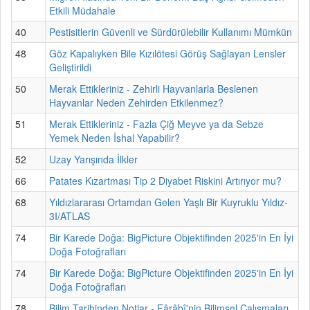
Etkili Müdahale
40
Pestisitlerin Güvenli ve Sürdürülebilir Kullanımı Mümkün
48
Göz Kapalıyken Bile Kızılötesi Görüş Sağlayan Lensler
Geliştirildi
50
Merak Ettikleriniz - Zehirli Hayvanlarla Beslenen
Hayvanlar Neden Zehirden Etkilenmez?
51
Merak Ettikleriniz - Fazla Çiğ Meyve ya da Sebze
Yemek Neden İshal Yapabilir?
52
Uzay Yarışında İlkler
66
Patates Kızartması Tip 2 Diyabet Riskini Artırıyor mu?
68
Yıldızlararası Ortamdan Gelen Yaşlı Bir Kuyruklu Yıldız-
3I/ATLAS
74
Bir Karede Doğa: BigPicture Objektifinden 2025'in En İyi
Doğa Fotoğrafları
74
Bir Karede Doğa: BigPicture Objektifinden 2025'in En İyi
Doğa Fotoğrafları
78
Bilim Tarihinden Notlar - Fârâbî'nin Bilimsel Çalışmaları