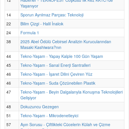
Yaşanıyor
14
Sporun Ayrılmaz Parçası: Teknoloji
22
Bilim Çizgi - Halil İnalcık
24
Formula 1
38
2025 Abel Ödülü Cebirsel Analizin Kurucularından
Masaki Kashiwara?nın
44
Tekno-Yaşam - Yapay Kalple 100 Gün Yaşam
45
Tekno-Yaşam - Sanal Enerji Santralleri
46
Tekno-Yaşam - İşaret Dilini Çeviren Yüz
46
Tekno-Yaşam - Suda Çözünebilen Plastik
47
Tekno-Yaşam - Beyin Dalgalarıyla Konuşma Teknolojileri
Gelişiyor
48
Dokuzuncu Gezegen
51
Tekno-Yaşam - Mikrodenetleyici
57
Ayın Sorusu - Çiftlikteki Cücelerin Külah ve Çizme