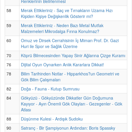
Renklerinin Belirlenmesi
58
Merak Ettikleriniz - Saç ve Tırnakların Uzama Hızı
Kişiden Kişiye Değişkenlik Gösterir mi?
59
Merak Ettikleriniz - Neden Bazı Metal Mutfak
Malzemeleri Mikrodalga Fırına Konulmaz?
60
Omuz ve Dirsek Cerrahisinin İç Mimarı Prof. Dr. Gazi
Huri ile Spor ve Sağlık Üzerine
70
Köprü Bilmecesinden Yapay Sinir Ağlarına Çizge Kuramı
76
Dijital Oyun Oynarken Anlık Kararlara Dikkat!
78
Bilim Tarihinden Notlar - Hipparkhos?un Geometri ve
Gök Bilim Çalışmaları
82
Doğa - Fauna - Kutup Sumrusu
84
Gökyüzü - Gökyüzünde Dikkatler Gün Doğumuna
Kayıyor - Ayın Önemli Gök Olayları - Gezegenler - Gök
Atlası
88
Düşünme Kulesi - Ardışık Sudoku
90
Satranç - Bir Şampiyonun Ardından: Boris Spassky