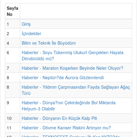
Sayfa
No
1
Giriş
2
İçindekiler
4
Bilim ve Teknik İle Büyüdüm
6
Haberler - Soyu Tükenmiş Ulukurt Gerçekten Hayata
Döndürüldü mü?
7
Haberler - Maraton Koşarken Beyinde Neler Oluyor?
8
Haberler - Neptün?de Aurora Gözlemlendi
8
Haberler - Yıldırım Çarpmasından Fayda Sağlayan Ağaç
Türü
9
Haberler - Dünya?nın Çekirdeğinde Bol Miktarda
Helyum-3 Olabilir
10
Haberler - Dünyanın En Küçük Kalp Pili
11
Haberler - Dövme Kanser Riskini Artırıyor mu?
12
Haberler - TEKNOFEST Coşkusu İlk Kez KKTC?de