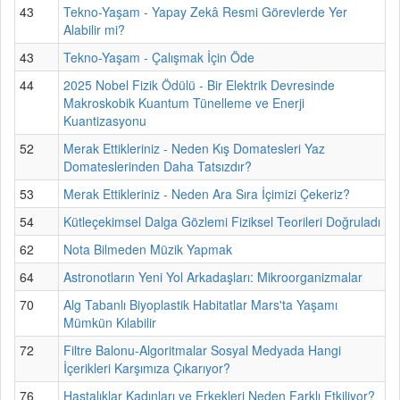
43
Tekno-Yaşam - Yapay Zekâ Resmi Görevlerde Yer
Alabilir mi?
43
Tekno-Yaşam - Çalışmak İçin Öde
44
2025 Nobel Fizik Ödülü - Bir Elektrik Devresinde
Makroskobik Kuantum Tünelleme ve Enerji
Kuantizasyonu
52
Merak Ettikleriniz - Neden Kış Domatesleri Yaz
Domateslerinden Daha Tatsızdır?
53
Merak Ettikleriniz - Neden Ara Sıra İçimizi Çekeriz?
54
Kütleçekimsel Dalga Gözlemi Fiziksel Teorileri Doğruladı
62
Nota Bilmeden Müzik Yapmak
64
Astronotların Yeni Yol Arkadaşları: Mikroorganizmalar
70
Alg Tabanlı Biyoplastik Habitatlar Mars'ta Yaşamı
Mümkün Kılabilir
72
Filtre Balonu-Algoritmalar Sosyal Medyada Hangi
İçerikleri Karşımıza Çıkarıyor?
76
Hastalıklar Kadınları ve Erkekleri Neden Farklı Etkiliyor?