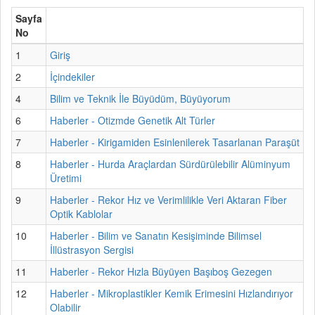
Sayfa
No
1
Giriş
2
İçindekiler
4
Bilim ve Teknik İle Büyüdüm, Büyüyorum
6
Haberler - Otizmde Genetik Alt Türler
7
Haberler - Kirigamiden Esinlenilerek Tasarlanan Paraşüt
8
Haberler - Hurda Araçlardan Sürdürülebilir Alüminyum
Üretimi
9
Haberler - Rekor Hız ve Verimlilikle Veri Aktaran Fiber
Optik Kablolar
10
Haberler - Bilim ve Sanatın Kesişiminde Bilimsel
İllüstrasyon Sergisi
11
Haberler - Rekor Hızla Büyüyen Başıboş Gezegen
12
Haberler - Mikroplastikler Kemik Erimesini Hızlandırıyor
Olabilir