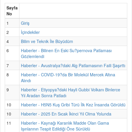
Sayfa
No
1
Giriş
2
İçindekiler
4
Bilim ve Teknik İle Büyüdüm
6
Haberler - Bilinen En Eski Su?pernova Patlaması
Gözlemlendi
7
Haberler - Avustralya?daki Alg Patlamasının Faili Şaşırttı
8
Haberler - COVID-19?da Bir Molekül Mercek Altına
Alındı
9
Haberler - Etiyopya?daki Hayli Gubbi Volkanı Binlerce
Yıl Aradan Sonra Patladı
10
Haberler - H5N5 Kuş Gribi Türü İlk Kez İnsanda Görüldü
10
Haberler - 2025 En Sıcak İkinci Yıl Olma Yolunda
11
Haberler - Kaynağı Karanlık Madde Olan Gama
Işınlarının Tespit Edildiği Öne Sürüldü