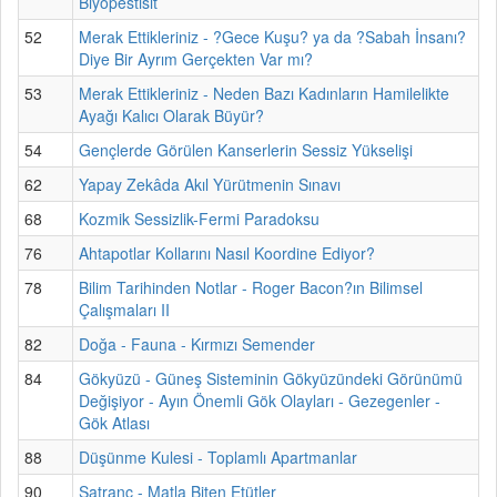
Biyopestisit
52
Merak Ettikleriniz - ?Gece Kuşu? ya da ?Sabah İnsanı?
Diye Bir Ayrım Gerçekten Var mı?
53
Merak Ettikleriniz - Neden Bazı Kadınların Hamilelikte
Ayağı Kalıcı Olarak Büyür?
54
Gençlerde Görülen Kanserlerin Sessiz Yükselişi
62
Yapay Zekâda Akıl Yürütmenin Sınavı
68
Kozmik Sessizlik-Fermi Paradoksu
76
Ahtapotlar Kollarını Nasıl Koordine Ediyor?
78
Bilim Tarihinden Notlar - Roger Bacon?ın Bilimsel
Çalışmaları II
82
Doğa - Fauna - Kırmızı Semender
84
Gökyüzü - Güneş Sisteminin Gökyüzündeki Görünümü
Değişiyor - Ayın Önemli Gök Olayları - Gezegenler -
Gök Atlası
88
Düşünme Kulesi - Toplamlı Apartmanlar
90
Satranç - Matla Biten Etütler