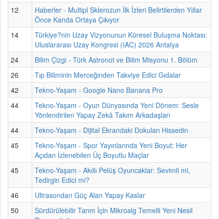
12
Haberler - Multipl Sklerozun İlk İzleri Belirtilerden Yıllar
Önce Kanda Ortaya Çıkıyor
14
Türkiye?nin Uzay Vizyonunun Küresel Buluşma Noktası:
Uluslararası Uzay Kongresi (IAC) 2026 Antalya
24
Bilim Çizgi - Türk Astronot ve Bilim Misyonu 1. Bölüm
26
Tıp Biliminin Merceğinden Takviye Edici Gıdalar
42
Tekno-Yaşam - Google Nano Banana Pro
44
Tekno-Yaşam - Oyun Dünyasında Yeni Dönem: Sesle
Yönlendirilen Yapay Zekâ Takım Arkadaşları
44
Tekno-Yaşam - Dijital Ekrandaki Dokuları Hissedin
45
Tekno-Yaşam - Spor Yayınlarında Yeni Boyut: Her
Açıdan İzlenebilen Üç Boyutlu Maçlar
45
Tekno-Yaşam - Akıllı Pelüş Oyuncaklar: Sevimli mi,
Tedirgin Edici mi?
46
Ultrasondan Güç Alan Yapay Kaslar
50
Sürdürülebilir Tarım İçin Mikroalg Temelli Yeni Nesil