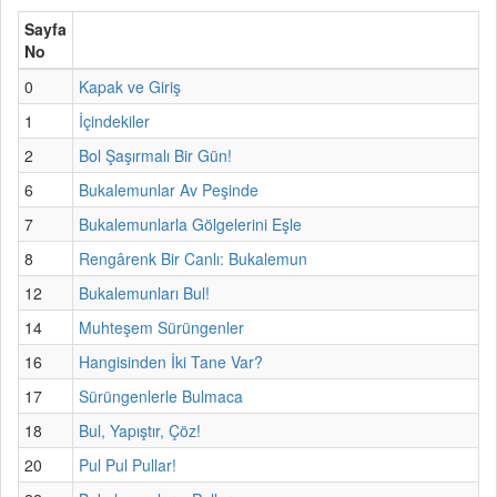
Sayfa
No
0
Kapak ve Giriş
1
İçindekiler
2
Bol Şaşırmalı Bir Gün!
6
Bukalemunlar Av Peşinde
7
Bukalemunlarla Gölgelerini Eşle
8
Rengârenk Bir Canlı: Bukalemun
12
Bukalemunları Bul!
14
Muhteşem Sürüngenler
16
Hangisinden İki Tane Var?
17
Sürüngenlerle Bulmaca
18
Bul, Yapıştır, Çöz!
20
Pul Pul Pullar!