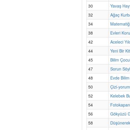
30
Yavaş Hayv
32
Ağaç Kurb
34
Matematiğin
38
Evleri Kor
42
Aceleci Yıld
44
Yeni Bir Ki
45
Bilim Çoc
47
Sorun Söyl
48
Evde Bilim 
50
Çizi-yoru
52
Kelebek B
54
Fotokapan 
56
Gökyüzü G
58
Düşünerek