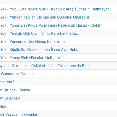
Yok - Yolculukta Neşeli Müzik Dinlemek Araç Tutmasını Hafifletiyor
Yok - Yünden Yapılan Diş Macunu Çürükleri Onarabilir
Yok - Yunusların Kıyıya Vurmasının Nedeni Bir Hastalık Olabilir
ok - Yeni Bir Gök Cismi Sınıfı: Kara Delik Yıldızı
Yok - Pencerelerden Güneş Panellerine
Yok - Küçük Su Böceklerinden İlham Alan Robot
ok - Yapay Sinir Hücreleri Geliştirildi
ynir'le Bilim İnsanı Öyküleri - Léon Teisserenc de Bort
 Günümüze Otomobil
eler Var?
 Dışındaki Dünya
an Selamlar!
ları
mde Yaşayan Hayvanlar