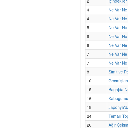
2
İçindekiler
4
Ne Var Ne 
4
Ne Var Ne 
5
Ne Var Ne 
6
Ne Var Ne Y
6
Ne Var Ne 
7
Ne Var Ne 
7
Ne Var Ne Y
8
Simit ve Pe
10
Geçmişten
15
Bagajda N
16
Kabuğumun
18
Japonya'd
24
Temari Top
26
Ağır Çeki