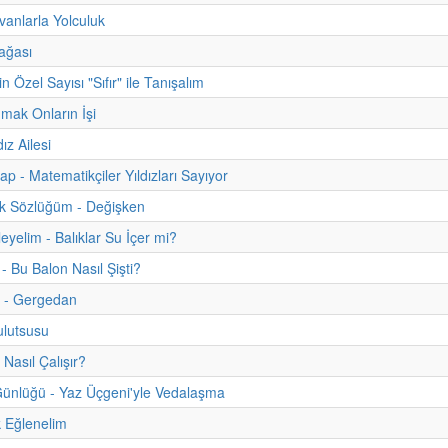
anlarla Yolculuk
ağası
 Özel Sayısı "Sıfır" ile Tanışalım
umak Onların İşi
ız Ailesi
tap - Matematikçiler Yıldızları Sayıyor
uk Sözlüğüm - Değişken
eyelim - Balıklar Su İçer mi?
- Bu Balon Nasıl Şişti?
m - Gergedan
ulutsusu
Nasıl Çalışır?
ünlüğü - Yaz Üçgeni'yle Vedalaşma
 Eğlenelim