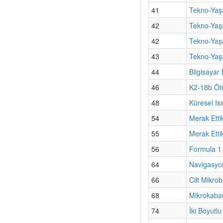
41
Tekno-Yaşa
42
Tekno-Yaş
42
Tekno-Yaşa
43
Tekno-Yaşa
44
Bilgisayar
46
K2-18b Öte
48
Küresel Isı
54
Merak Etti
55
Merak Etti
56
Formula 1 
64
Navigasyo
66
Cilt Mikro
68
Mikrokabar
74
İki Boyutlu