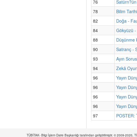
76
Satürn?ün
78
Bilim Tarih
82
Doğa - Fau
84
Gökyüzü - 
88
Düşünme Ku
90
Satranç - 
93
Ayın Sorus
94
Zekâ Oyun
96
Yayın Düny
96
Yayın Düny
96
Yayın Düny
96
Yayın Düny
97
POSTER: Tü
TÜBİTAK- Bilgi İşlem Daire Başkanlığı tarafından geliştirilmiştir. © 2009-2020,