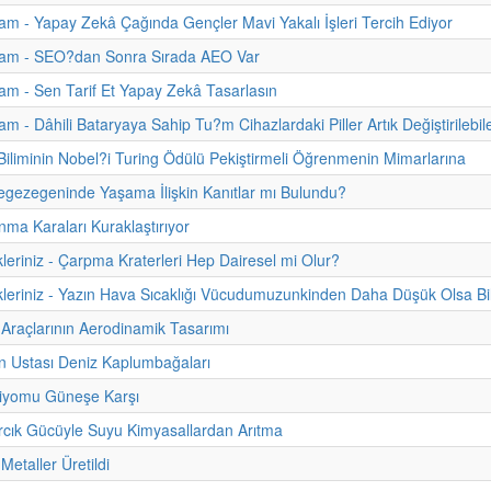
m - Yapay Zekâ Çağında Gençler Mavi Yakalı İşleri Tercih Ediyor
am - SEO?dan Sonra Sırada AEO Var
m - Sen Tarif Et Yapay Zekâ Tasarlasın
m - Dâhili Bataryaya Sahip Tu?m Cihazlardaki Piller Artık Değiştirilebil
 Biliminin Nobel?i Turing Ödülü Pekiştirmeli Öğrenmenin Mimarlarına
gezegeninde Yaşama İlişkin Kanıtlar mı Bulundu?
nma Karaları Kuraklaştırıyor
kleriniz - Çarpma Kraterleri Hep Dairesel mi Olur?
kleriniz - Yazın Hava Sıcaklığı Vücudumuzunkinden Daha Düşük Olsa Bi
Araçlarının Aerodinamik Tasarımı
n Ustası Deniz Kaplumbağaları
biyomu Güneşe Karşı
cık Gücüyle Suyu Kimyasallardan Arıtma
 Metaller Üretildi