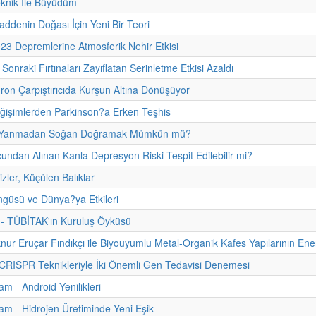
eknik İle Büyüdüm
addenin Doğası İçin Yeni Bir Teori
23 Depremlerine Atmosferik Nehir Etkisi
n Sonraki Fırtınaları Zayıflatan Serinletme Etkisi Azaldı
on Çarpıştırıcıda Kurşun Altına Dönüşüyor
ğişimlerden Parkinson?a Erken Teşhis
Yanmadan Soğan Doğramak Mümkün mü?
ndan Alınan Kanla Depresyon Riski Tespit Edilebilir mi?
zler, Küçülen Balıklar
güsü ve Dünya?ya Etkileri
i - TÜBİTAK'ın Kuruluş Öyküsü
lknur Eruçar Fındıkçı ile Biyouyumlu Metal-Organik Kafes Yapılarının En
 CRISPR Teknikleriyle İki Önemli Gen Tedavisi Denemesi
m - Android Yenilikleri
m - Hidrojen Üretiminde Yeni Eşik