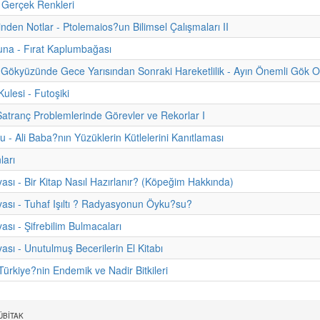
 Gerçek Renkleri
inden Notlar - Ptolemaios?un Bilimsel Çalışmaları II
na - Fırat Kaplumbağası
Gökyüzünde Gece Yarısından Sonraki Hareketlilik - Ayın Önemli Gök Ola
lesi - Futoşiki
Satranç Problemlerinde Görevler ve Rekorlar I
u - Ali Baba?nın Yüzüklerin Kütlelerini Kanıtlaması
ları
ası - Bir Kitap Nasıl Hazırlanır? (Köpeğim Hakkında)
ası - Tuhaf Işıltı ? Radyasyonun Öyku?su?
ası - Şifrebilim Bulmacaları
ası - Unutulmuş Becerilerin El Kitabı
rkiye?nin Endemik ve Nadir Bitkileri
 TÜBİTAK