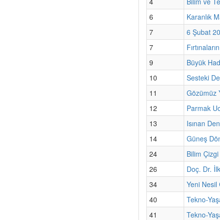
4
Bilim ve T
6
Karanlık M
7
6 Şubat 20
7
Fırtınaları
9
Büyük Hadr
10
Sesteki De
11
Gözümüz 
12
Parmak Ucu
13
Isınan Deni
14
Güneş Dön
24
Bilim Çizg
26
Doç. Dr. İ
34
Yeni Nesil
40
Tekno-Yaşa
41
Tekno-Yaşa