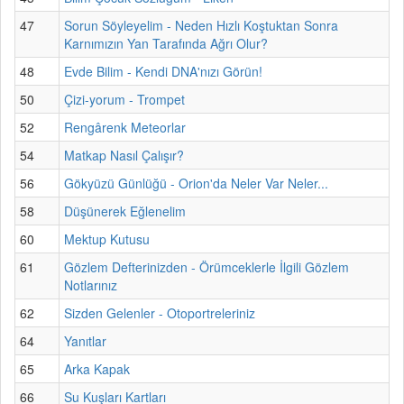
47
Sorun Söyleyelim - Neden Hızlı Koştuktan Sonra
Karnımızın Yan Tarafında Ağrı Olur?
48
Evde Bilim - Kendi DNA'nızı Görün!
50
Çizi-yorum - Trompet
52
Rengârenk Meteorlar
54
Matkap Nasıl Çalışır?
56
Gökyüzü Günlüğü - Orion'da Neler Var Neler...
58
Düşünerek Eğlenelim
60
Mektup Kutusu
61
Gözlem Defterinizden - Örümceklerle İlgili Gözlem
Notlarınız
62
Sizden Gelenler - Otoportreleriniz
64
Yanıtlar
65
Arka Kapak
66
Su Kuşları Kartları