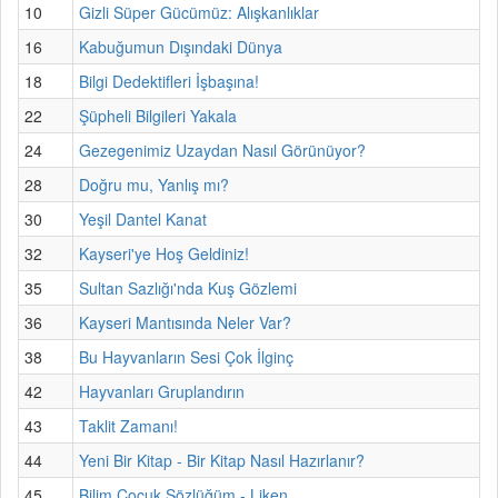
10
Gizli Süper Gücümüz: Alışkanlıklar
16
Kabuğumun Dışındaki Dünya
18
Bilgi Dedektifleri İşbaşına!
22
Şüpheli Bilgileri Yakala
24
Gezegenimiz Uzaydan Nasıl Görünüyor?
28
Doğru mu, Yanlış mı?
30
Yeşil Dantel Kanat
32
Kayseri'ye Hoş Geldiniz!
35
Sultan Sazlığı'nda Kuş Gözlemi
36
Kayseri Mantısında Neler Var?
38
Bu Hayvanların Sesi Çok İlginç
42
Hayvanları Gruplandırın
43
Taklit Zamanı!
44
Yeni Bir Kitap - Bir Kitap Nasıl Hazırlanır?
45
Bilim Çocuk Sözlüğüm - Liken