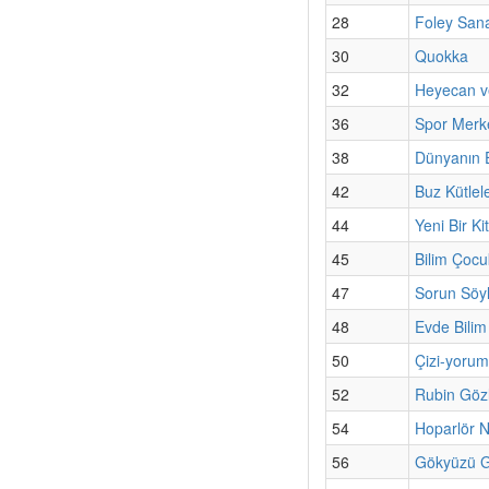
28
Foley Sana
30
Quokka
32
Heyecan v
36
Spor Merk
38
Dünyanın 
42
Buz Kütlele
44
Yeni Bir Ki
45
Bilim Çoc
47
Sorun Söyl
48
Evde Bilim
50
Çizi-yorum
52
Rubin Göz
54
Hoparlör Na
56
Gökyüzü Gü