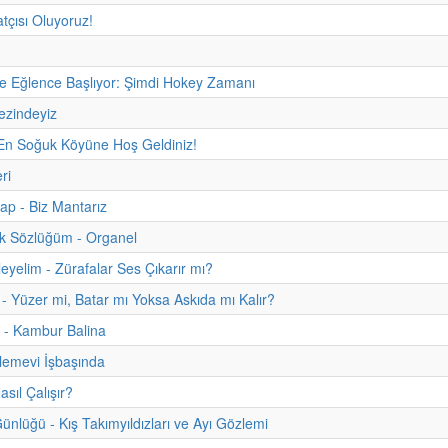
tçısı Oluyoruz!
e Eğlence Başlıyor: Şimdi Hokey Zamanı
ezindeyiz
En Soğuk Köyüne Hoş Geldiniz!
ri
tap - Biz Mantarız
uk Sözlüğüm - Organel
eyelim - Zürafalar Ses Çıkarır mı?
 - Yüzer mi, Batar mı Yoksa Askıda mı Kalır?
 - Kambur Balina
lemevi İşbaşında
sıl Çalışır?
nlüğü - Kış Takımyıldızları ve Ayı Gözlemi