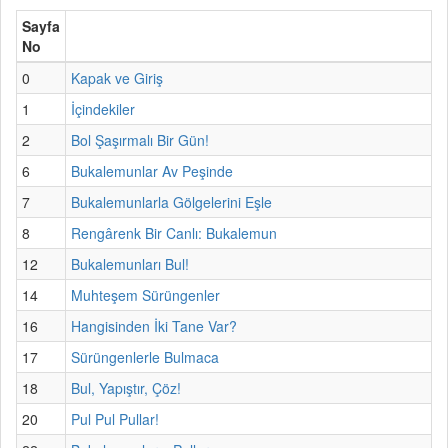
Sayfa
No
0
Kapak ve Giriş
1
İçindekiler
2
Bol Şaşırmalı Bir Gün!
6
Bukalemunlar Av Peşinde
7
Bukalemunlarla Gölgelerini Eşle
8
Rengârenk Bir Canlı: Bukalemun
12
Bukalemunları Bul!
14
Muhteşem Sürüngenler
16
Hangisinden İki Tane Var?
17
Sürüngenlerle Bulmaca
18
Bul, Yapıştır, Çöz!
20
Pul Pul Pullar!